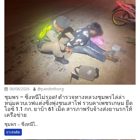
06/08/2026
@pandinthong
ชุมพร – ซิ่งหนีไม่รอด! ตำรวจทางหลวงชุมพรไล่ล่า
หนุ่มควบเวฟแต่งซิ่งพุ่งชนเสาไฟ รวบคาเพชรเกษม ยึด
ไอซ์ 1.1 กก. ยาบ้า 61 เม็ด สารภาพรับจ้างส่งยานรกให้
เครือข่าย
ชุมพร – ซิ่งหนีไ...
ยาเสพติด