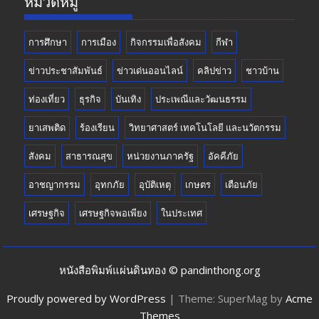
หมวดหมู่
การศึกษา
การเมือง
กิจกรรมเพื่อสังคม
กีฬา
ข่าวประชาสัมพันธ์
ข่าวเด่นออนไลน์
คลิปข่าว
ชาวบ้าน
ท่องเที่ยว
ธุรกิจ
บันเทิง
ประเพณีและวัฒนธรรม
ยาเสพติด
ร้องเรียน
วิทยาศาสตร์ เทคโนโลยี และนวัตกรรม
สังคม
สาธารณสุข
หน่วยงานภาครัฐ
อัคคีภัย
อาชญากรรม
อุทกภัย
อุบัติเหตุ
เกษตร
เตือนภัย
เศรษฐกิจ
เศรษฐกิจพอเพียง
ในประเทศ
หนังสือพิมพ์แผ่นดินทอง © pandinthong.org
Proudly powered by WordPress
|
Theme: SuperMag by
Acme
Themes