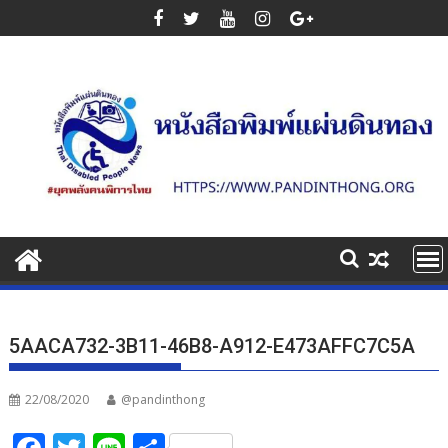
Skip
to
content
5AACA732-3B11-46B8-A912-E473AFFC7C5A
22/08/2020
@pandinthong