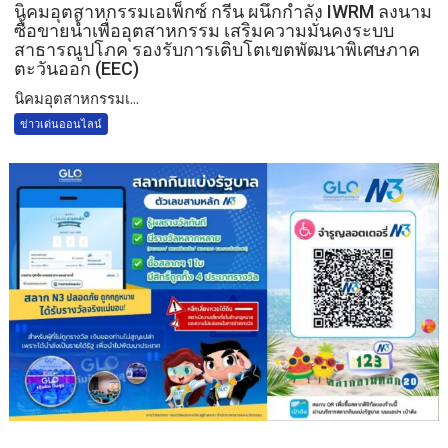
​นิคมอุตสาหกรรมเอเพ็กซ์ กรีน ผนึกกำลัง IWRM ลงนาม
ซื้อขายน้ำเพื่ออุตสาหกรรม เสริมความมั่นคงระบบ
สาธารณูปโภค รองรับการเติบโตเขตพัฒนาพิเศษภาค
ตะวันออก (EEC)
​นิคมอุตสาหกรรมเ...
ข่าวเด่นออนไลน์