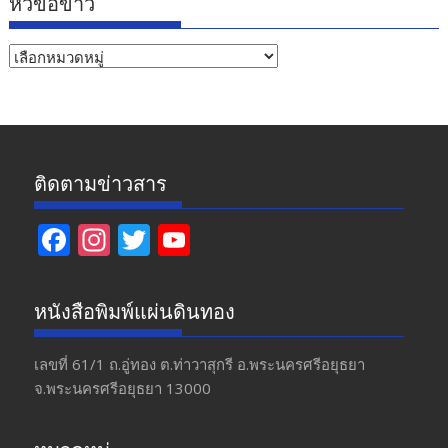
หัวข้อข่าว
หัวข้อ
ข่าว
ติดตามข่าวสาร
F
In
T
Y
ac
st
w
o
e
a
itt
u
หนังสือพิมพ์แผ่นดินทอง
b
gr
er
T
o
a
u
เลขที่ 61/1 ถ.อู่ทอง​ ต.​ท่าวาสุกรี​ อ.พระนครศรีอยุธยา​
จ.พระนครศรีอยุธยา 13000
o
m
b
k
e