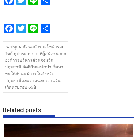
F
T
Li
S
ac
w
n
h
e
itt
e
ar
F
T
Li
S
b
er
e
ac
w
n
h
o
แนะแนว
e
itt
e
ar
o
ปทุมธานี-พลตำรวจโทคำรณ
เรื่อง
วิทย์ ธูปกระจ่าง ว่าที่ผู้สมัครนายก
b
er
e
k
องค์การบริหารส่วนจังหวัด
o
ปทุมธานี จัดพิธีทอดผ้าป่าเพื่อหา
o
ทุนให้กับคนพิการในจังหวัด
ปทุมธานีและร่วมฉลองงานวัน
k
เกิดครบรอบ 66ปี
Related posts