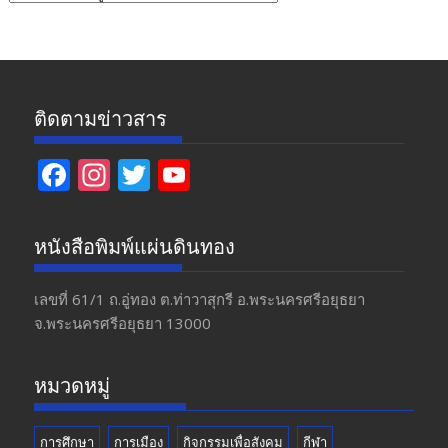
ข่าว
ติดตามข่าวสาร
F
In
T
Y
ac
st
w
o
e
a
itt
u
หนังสือพิมพ์แผ่นดินทอง
b
gr
er
T
o
a
u
เลขที่ 61/1 ถ.อู่ทอง​ ต.​ท่าวาสุกรี​ อ.พระนครศรีอยุธยา​
จ.พระนครศรีอยุธยา 13000
o
m
b
k
e
หมวดหมู่
การศึกษา
การเมือง
กิจกรรมเพื่อสังคม
กีฬา