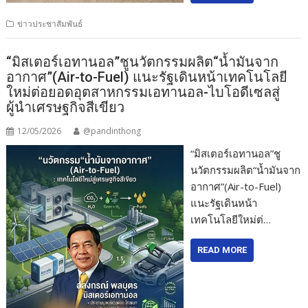
ข่าวประชาสัมพันธ์
“มิสเตอร์เอทานอล”ชูนวัตกรรมผลิต“น้ำมันจาก
อากาศ”(Air-to-Fuel) แนะรัฐเดินหน้าเทคโนโลยี
ใหม่ต่อยอดอุตสาหกรรมเอทานอล-ไบโอดีเซลสู่
ผู้นำเศรษฐกิจสีเขียว
12/05/2026
@pandinthong
“มิสเตอร์เอทานอล”ชู
นวัตกรรมผลิต“น้ำมันจาก
อากาศ”(Air-to-Fuel)
แนะรัฐเดินหน้า
เทคโนโลยีใหม่ต่…
READ MORE