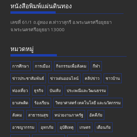
e
a
itt
u
หนังสือพิมพ์แผ่นดินทอง
b
gr
er
T
o
a
u
เลขที่ 61/1 ถ.อู่ทอง​ ต.​ท่าวาสุกรี​ อ.พระนครศรีอยุธยา​
จ.พระนครศรีอยุธยา 13000
o
m
b
k
e
หมวดหมู่
การศึกษา
การเมือง
กิจกรรมเพื่อสังคม
กีฬา
ข่าวประชาสัมพันธ์
ข่าวเด่นออนไลน์
คลิปข่าว
ชาวบ้าน
ท่องเที่ยว
ธุรกิจ
บันเทิง
ประเพณีและวัฒนธรรม
ยาเสพติด
ร้องเรียน
วิทยาศาสตร์ เทคโนโลยี และนวัตกรรม
สังคม
สาธารณสุข
หน่วยงานภาครัฐ
อัคคีภัย
อาชญากรรม
อุทกภัย
อุบัติเหตุ
เกษตร
เตือนภัย