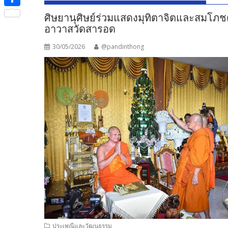
e
i
i
S
ศิษยานุศิษย์ร่วมแสดงมุทิตาจิตและสมโภชตร
b
t
n
อาวาสวัดสารอด
h
o
t
e
a
30/05/2026
@pandinthong
o
e
r
k
r
e
ประเพณีและวัฒนธรรม