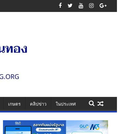
นเสาไฟ รวบคาเพชรเกษม ยึดไอซ์ 1.1 กก. ยาบ้า 61 เม็ด สารภาพรับจ้างส่งยา
เกษตร
คลิปข่าว
ในประเทศ