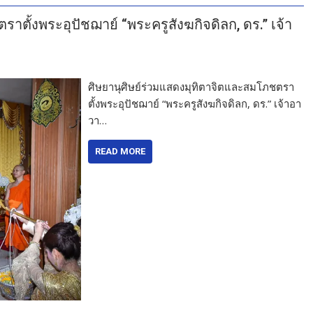
าตั้งพระอุปัชฌาย์ “พระครูสังฆกิจดิลก, ดร.” เจ้า
ศิษยานุศิษย์ร่วมแสดงมุทิตาจิตและสมโภชตรา
ตั้งพระอุปัชฌาย์ “พระครูสังฆกิจดิลก, ดร.” เจ้าอา
วา…
READ MORE