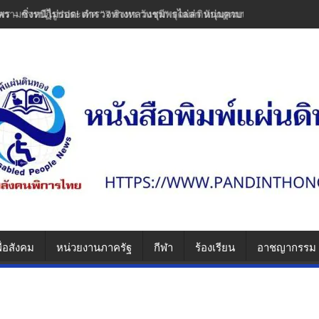
พร – ซิ่งหนีไม่รอด! ตำรวจทางหลวงชุมพรไล่ล่า หนุ่มควบเวฟแต่งซิ่งพุ่งช
ื่อสังคม
หน่วยงานภาครัฐ
กีฬา
ร้องเรียน
อาชญากรรม