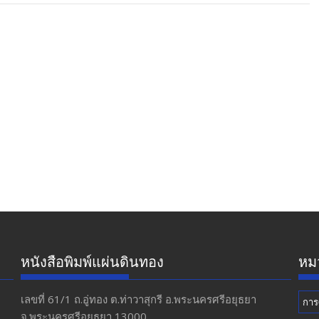
หนังสือพิมพ์แผ่นดินทอง
หมว
เลขที่ 61/1 ถ.อู่ทอง​ ต.​ท่าวาสุกรี​ อ.พระนครศรีอยุธยา​
การ
จ.พระนครศรีอยุธยา 13000