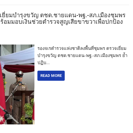
จเยี่ยมบำรุงขวัญ ตชด.ชายแดน-พฐ.-สภ.เมืองชุมพร
าญา พร้อมมอบเงินช่วยตำรวจสูญเสียขาขวาเพื่อปกป้อง
รองจเรตำรวจแห่งชาติลงพื้นที่ชุมพร ตรวจเยี่ยม
บำรุงขวัญ ตชด.ชายแดน-พฐ.-สภ.เมืองชุมพร ย้ำ
ปฏิบ…
READ MORE