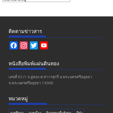
ข่าว
ติดตามข่าวสาร
F
In
T
Y
ac
st
w
o
e
a
itt
u
หนังสือพิมพ์แผ่นดินทอง
b
gr
er
T
o
a
u
เลขที่ 61/1 ถ.อู่ทอง​ ต.​ท่าวาสุกรี​ อ.พระนครศรีอยุธยา​
จ.พระนครศรีอยุธยา 13000
o
m
b
k
e
หมวดหมู่
การศึกษา
การเมือง
กิจกรรมเพื่อสังคม
กีฬา