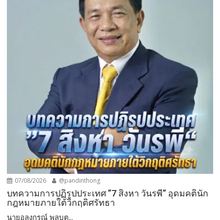
07/08/2026
@pandinthong
บทความการปฏิรูปประเทศ ”7 สิงหา วันรพี“ อุดมคตินัก
กฎหมายภายใต้วิกฤติศรัทธา
นายอลงกรณ์ พลบุต...