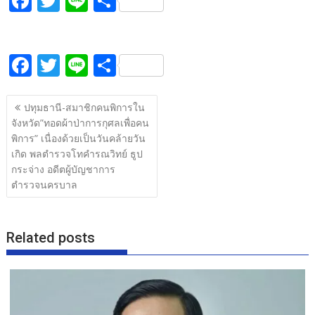
F
T
Li
S
ac
w
n
h
e
itt
e
ar
F
T
Li
S
b
er
e
ac
w
n
h
o
แนะแนว
e
itt
e
ar
o
ปทุมธานี-สมาชิกคนพิการใน
เรื่อง
จังหวัด”ทอดผ้าป่าการกุศลเพื่อคน
b
er
e
k
พิการ” เนื่องด้วยเป็นวันคล้ายวัน
o
เกิด พลตำรวจโทคำรณวิทย์ ธูป
o
กระจ่าง อดีตผู้บัญชาการ
ตำรวจนครบาล
k
Related posts