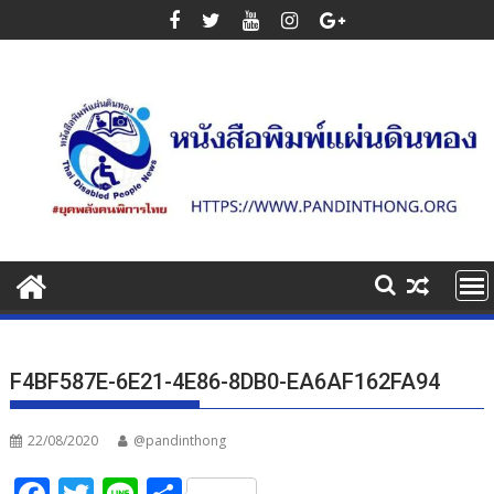
Skip
to
content
F4BF587E-6E21-4E86-8DB0-EA6AF162FA94
22/08/2020
@pandinthong