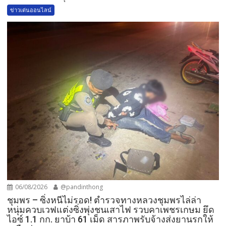
ข่าวเด่นออนไลน์
06/08/2026
@pandinthong
ชุมพร – ซิ่งหนีไม่รอด! ตำรวจทางหลวงชุมพรไล่ล่า
หนุ่มควบเวฟแต่งซิ่งพุ่งชนเสาไฟ รวบคาเพชรเกษม ยึด
ไอซ์ 1.1 กก. ยาบ้า 61 เม็ด สารภาพรับจ้างส่งยานรกให้