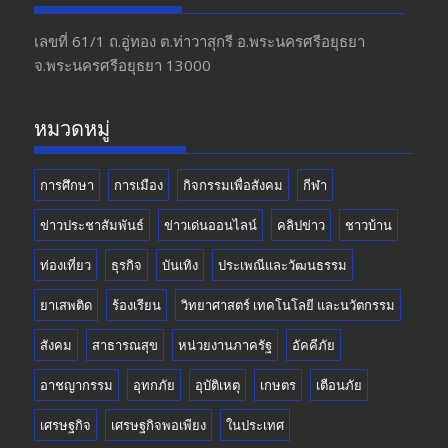
b
gr
er
T
o
a
u
เลขที่ 61/1 ถ.อู่ทอง​ ต.​ท่าวาสุกรี​ อ.พระนครศรีอยุธยา​
จ.พระนครศรีอยุธยา 13000
o
m
b
k
e
หมวดหมู่
การศึกษา
การเมือง
กิจกรรมเพื่อสังคม
กีฬา
ข่าวประชาสัมพันธ์
ข่าวเด่นออนไลน์
คลิปข่าว
ชาวบ้าน
ท่องเที่ยว
ธุรกิจ
บันเทิง
ประเพณีและวัฒนธรรม
ยาเสพติด
ร้องเรียน
วิทยาศาสตร์ เทคโนโลยี และนวัตกรรม
สังคม
สาธารณสุข
หน่วยงานภาครัฐ
อัคคีภัย
อาชญากรรม
อุทกภัย
อุบัติเหตุ
เกษตร
เตือนภัย
เศรษฐกิจ
เศรษฐกิจพอเพียง
ในประเทศ