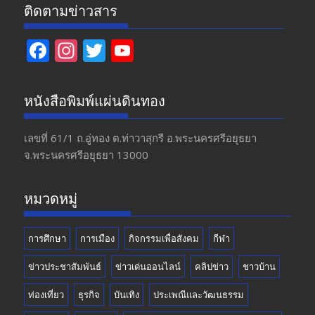
ติดตามข่าวสาร
F
In
T
Y
ac
st
w
o
e
a
itt
u
หนังสือพิมพ์แผ่นดินทอง
b
gr
er
T
o
a
u
เลขที่ 61/1 ถ.อู่ทอง​ ต.​ท่าวาสุกรี​ อ.พระนครศรีอยุธยา​
จ.พระนครศรีอยุธยา 13000
o
m
b
k
e
หมวดหมู่
การศึกษา
การเมือง
กิจกรรมเพื่อสังคม
กีฬา
ข่าวประชาสัมพันธ์
ข่าวเด่นออนไลน์
คลิปข่าว
ชาวบ้าน
ท่องเที่ยว
ธุรกิจ
บันเทิง
ประเพณีและวัฒนธรรม