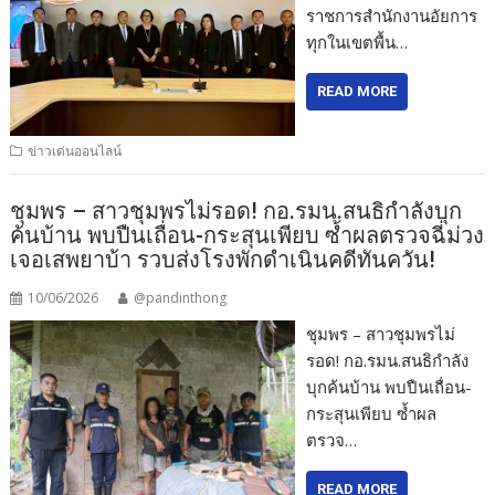
ราชการสำนักงานอัยการ
ทุกในเขตพื้น…
READ MORE
ข่าวเด่นออนไลน์
ชุมพร – สาวชุมพรไม่รอด! กอ.รมน.สนธิกำลังบุก
ค้นบ้าน พบปืนเถื่อน-กระสุนเพียบ ซ้ำผลตรวจฉี่ม่วง
เจอเสพยาบ้า รวบส่งโรงพักดำเนินคดีทันควัน!
10/06/2026
@pandinthong
ชุมพร – สาวชุมพรไม่
รอด! กอ.รมน.สนธิกำลัง
บุกค้นบ้าน พบปืนเถื่อน-
กระสุนเพียบ ซ้ำผล
ตรวจ…
READ MORE