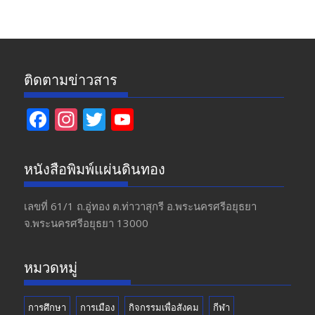
ข่าว
ติดตามข่าวสาร
F
In
T
Y
ac
st
w
o
e
a
itt
u
หนังสือพิมพ์แผ่นดินทอง
b
gr
er
T
o
a
u
เลขที่ 61/1 ถ.อู่ทอง​ ต.​ท่าวาสุกรี​ อ.พระนครศรีอยุธยา​
จ.พระนครศรีอยุธยา 13000
o
m
b
k
e
หมวดหมู่
การศึกษา
การเมือง
กิจกรรมเพื่อสังคม
กีฬา