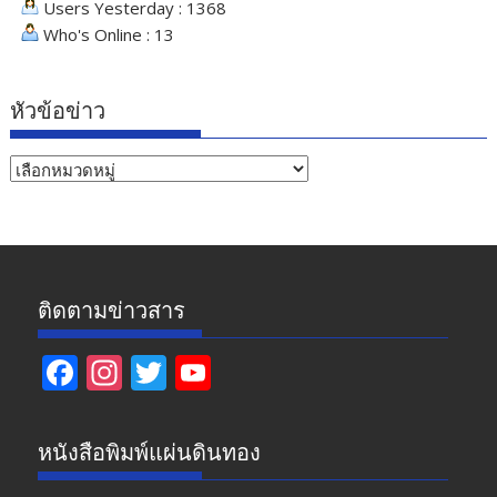
Users Yesterday : 1368
Who's Online : 13
หัวข้อข่าว
หัวข้อ
ข่าว
ติดตามข่าวสาร
F
In
T
Y
ac
st
w
o
e
a
itt
u
หนังสือพิมพ์แผ่นดินทอง
b
gr
er
T