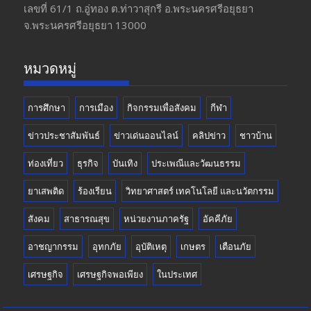
o
a
u
เลขที่ 61/1 ถ.อู่ทอง​ ต.​ท่าวาสุกรี​ อ.พระนครศรีอยุธยา​
จ.พระนครศรีอยุธยา 13000
o
m
b
k
e
หมวดหมู่
การศึกษา
การเมือง
กิจกรรมเพื่อสังคม
กีฬา
ข่าวประชาสัมพันธ์
ข่าวเด่นออนไลน์
คลิปข่าว
ชาวบ้าน
ท่องเที่ยว
ธุรกิจ
บันเทิง
ประเพณีและวัฒนธรรม
ยาเสพติด
ร้องเรียน
วิทยาศาสตร์ เทคโนโลยี และนวัตกรรม
สังคม
สาธารณสุข
หน่วยงานภาครัฐ
อัคคีภัย
อาชญากรรม
อุทกภัย
อุบัติเหตุ
เกษตร
เตือนภัย
เศรษฐกิจ
เศรษฐกิจพอเพียง
ในประเทศ