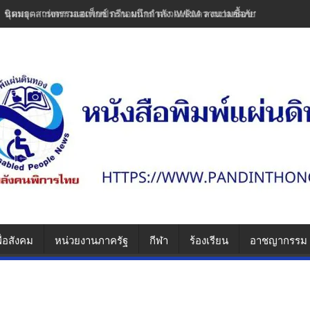
​นิคมอุตสาหกรรมเอเพ็กซ์ กรีน ผนึกกำลัง IWRM ลงนามซื้อขายน้ำเพื่
ื่อสังคม
หน่วยงานภาครัฐ
กีฬา
ร้องเรียน
อาชญากรรม