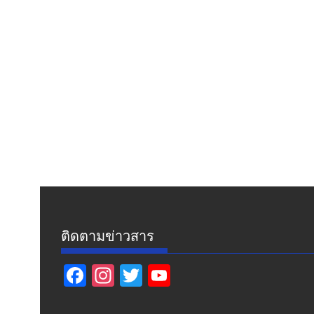
ติดตามข่าวสาร
F
In
T
Y
ac
st
w
o