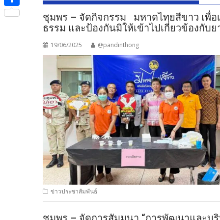
e
i
i
S
ชุมพร – จัดกิจกรรม มหาดไทยสีขาว เพื่อเ
b
t
n
ธรรม และป้องกันมิให้เข้าไปเกี่ยวข้องกับย
h
o
t
e
a
19/06/2025
@pandinthong
o
e
r
k
r
e
ข่าวประชาสัมพันธ์
ชุมพร – จัดการสัมมนา “การพัฒนาและบริห