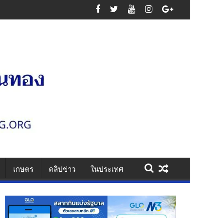
ออุตสาหกรรม เสริมความมั่นคงระบบสาธารณูปโภค รองรับการเติบโตเขตพัฒน
เกษตร
คลิปข่าว
ในประเทศ