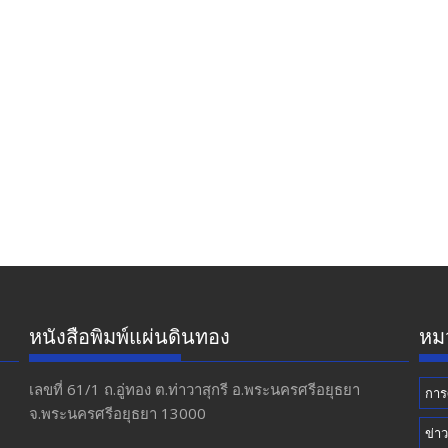
หนังสือพิมพ์แผ่นดินทอง
หมว
เลขที่ 61/1 ถ.อู่ทอง​ ต.​ท่าวาสุกรี​ อ.พระนครศรีอยุธยา​
การ
จ.พระนครศรีอยุธยา 13000
ข่า