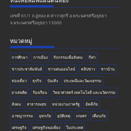
หนังสือพิมพ์แผ่นดินทอง
b
gr
er
T
o
a
u
เลขที่ 61/1 ถ.อู่ทอง​ ต.​ท่าวาสุกรี​ อ.พระนครศรีอยุธยา​
จ.พระนครศรีอยุธยา 13000
o
m
b
k
e
หมวดหมู่
การศึกษา
การเมือง
กิจกรรมเพื่อสังคม
กีฬา
ข่าวประชาสัมพันธ์
ข่าวเด่นออนไลน์
คลิปข่าว
ชาวบ้าน
ท่องเที่ยว
ธุรกิจ
บันเทิง
ประเพณีและวัฒนธรรม
ยาเสพติด
ร้องเรียน
วิทยาศาสตร์ เทคโนโลยี และนวัตกรรม
สังคม
สาธารณสุข
หน่วยงานภาครัฐ
อัคคีภัย
อาชญากรรม
อุทกภัย
อุบัติเหตุ
เกษตร
เตือนภัย
เศรษฐกิจ
เศรษฐกิจพอเพียง
ในประเทศ