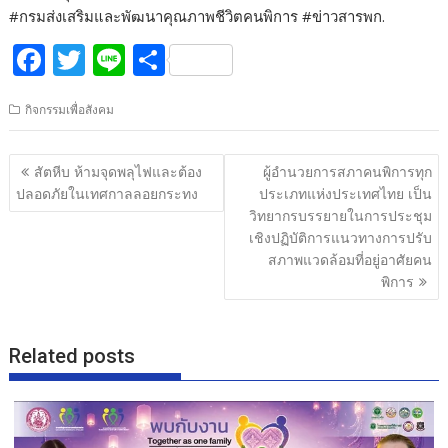
#กรมส่งเสริมและพัฒนาคุณภาพชีวิตคนพิการ #ข่าวสารพก.
F
T
Li
S
ac
w
n
h
กิจกรรมเพื่อสังคม
e
itt
e
ar
b
er
e
แนะแนว
สัตหีบ ห้ามจุดพลุไฟและต้อง
ผู้อำนวยการสภาคนพิการทุก
o
เรื่อง
ปลอดภัยในเทศกาลลอยกระทง
ประเภทแห่งประเทศไทย เป็น
o
วิทยากรบรรยายในการประชุม
เชิงปฏิบัติการแนวทางการปรับ
k
สภาพแวดล้อมที่อยู่อาศัยคน
พิการ
Related posts