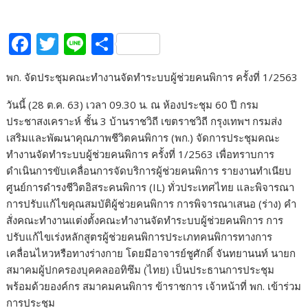
F
T
Li
S
ac
w
n
h
พก. จัดประชุมคณะทำงานจัดทำระบบผู้ช่วยคนพิการ ครั้งที่ 1/2563
e
itt
e
ar
b
er
e
วันนี้ (28 ต.ค. 63) เวลา 09.30 น. ณ ห้องประชุม 60 ปี กรม
ประชาสงเคราะห์ ชั้น 3 บ้านราชวิถี เขตราชวิถี กรุงเทพฯ กรมส่ง
o
เสริมและพัฒนาคุณภาพชีวิตคนพิการ (พก.) จัดการประชุมคณะ
o
ทำงานจัดทำระบบผู้ช่วยคนพิการ ครั้งที่ 1/2563 เพื่อทราบการ
k
ดำเนินการขับเคลื่อนการจัดบริการผู้ช่วยคนพิการ รายงานทำเนียบ
ศูนย์การดำรงชีวิตอิสระคนพิการ (IL) ทั่วประเทศไทย และพิจารณา
การปรับแก้ไขคุณสมบัติผู้ช่วยคนพิการ การพิจารณาเสนอ (ร่าง) คำ
สั่งคณะทำงานแต่งตั้งคณะทำงานจัดทำระบบผู้ช่วยคนพิการ การ
ปรับแก้ไขเร่งหลักสูตรผู้ช่วยคนพิการประเภทคนพิการทางการ
เคลื่อนไหวหรือทางร่างกาย โดยมีอาจารย์ชูศักดิ์ จันทยานนท์ นายก
สมาคมผู้ปกครองบุคคลออทิซึม (ไทย) เป็นประธานการประชุม
พร้อมด้วยองค์กร สมาคมคนพิการ ข้าราชการ เจ้าหน้าที่ พก. เข้าร่วม
การประชุม