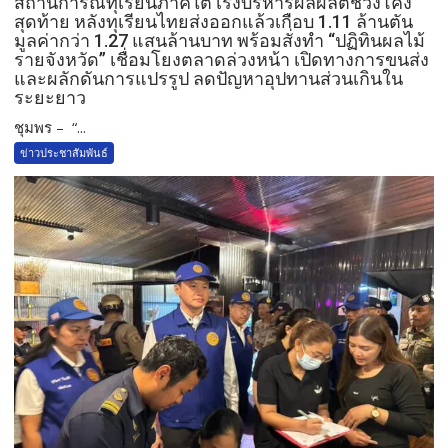
สถานการณ์ทุเรียนภาคใต้ เร่งบริหารผลผลิตช่วงโค้ง
สุดท้าย หลังทุเรียนไทยส่งออกแล้วเกือบ 1.11 ล้านตัน
มูลค่ากว่า 1.27 แสนล้านบาท พร้อมสั่งทำ “ปฏิทินผลไม้
รายจังหวัด” เชื่อมโยงตลาดล่วงหน้า เปิดทางการขนส่ง
และผลักดันการแปรรูป ลดปัญหาอุปทานส่วนเกินใน
ระยะยาว
ชุมพร – “...
ข่าวประชาสัมพันธ์