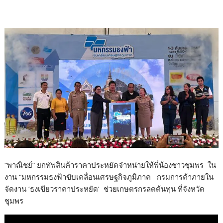
o
o
k
“พาณิชย์” ยกทัพสินค้าราคาประหยัดจำหน่ายให้พี่น้องชาวชุมพร ใน
งาน “มหกรรมธงฟ้าขับเคลื่อนเศรษฐกิจภูมิภาค กรมการค้าภายใน
จัดงาน ‘ธงเขียวราคาประหยัด’ ช่วยเกษตรกรลดต้นทุน ที่จังหวัด
ชุมพร