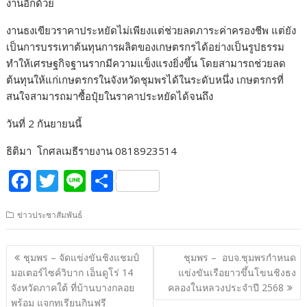
งานอีกด้วย
งานธงเขียวราคาประหยัดไม่เพียงแต่ช่วยลดภาระค่าครองชีพ แต่ยัง
เป็นการบรรเทาต้นทุนการผลิตของเกษตรกรได้อย่างเป็นรูปธรรม
ทำให้เศรษฐกิจฐานรากมีความแข็งแรงยิ่งขึ้น โดยสามารถช่วยลด
ต้นทุนให้แก่เกษตรกรในจังหวัดชุมพรได้ในระดับหนึ่ง เกษตรกรที่
สนใจสามารถมาซื้อปุ๋ยในราคาประหยัดได้จนถึง
วันที่ 2 กันยายนนี้
ธิติมา โกศลเมธีรายงาน 0818923514
F
T
Li
S
ac
w
n
h
ข่าวประชาสัมพันธ์
e
itt
e
ar
b
er
e
แนะแนว
ชุมพร – จัดแข่งขันชิงแชมป์
ชุมพร – อบจ.ชุมพรกำหนด
o
เรื่อง
มอเตอร์ไซค์วิบาก เอ็นดูโร่ 14
แข่งขันเรือยาวขึ้นโขนชิงธง
o
จังหวัดภาคใต้ ที่บ้านบางกลอย
คลองในหลวงประจำปี 2568
พร้อม แจกทุเรียนกินฟรี