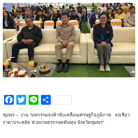
F
T
Li
S
ac
w
n
h
ชุมพร – งาน “มหกรรมธงฟ้าขับเคลื่อนเศรษฐกิจภูมิภาค ธงเขียว
e
itt
e
ar
ราคาประหยัด ช่วยเกษตรกรลดต้นทุน จังหวัดชุมพร”
b
er
e