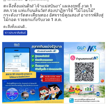
ตะลึงทั้งแผ่นดิน! ‘เจ้าแม่สบันงา’ แผลงฤทธิ์ งวด 1
สค.รวย แห่แก้บนล้นวัด!​ ส่องปาฏิหาริย์ “ไม้โอบไม้”
กระดังงารัดตะเคียนทอง อัศจรรย์คูณสอง! อาถรรพ์สิงสู่
ไม้กอด รวยยกแก๊งรับงวด 1 ส.ค.​
​ตะลึงทั้งแผ่นดิ...
ข่าวประชาสัมพันธ์