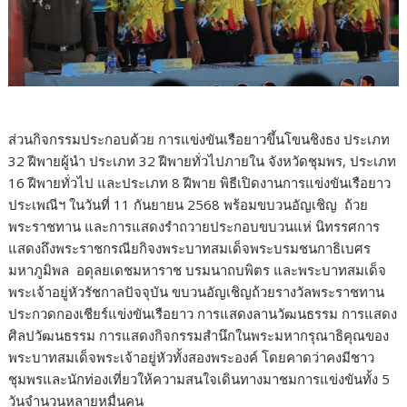
ส่วนกิจกรรมประกอบด้วย การแข่งขันเรือยาวขึ้นโขนชิงธง ประเภท
32 ฝีพายผู้นำ ประเภท 32 ฝีพายทั่วไปภายใน จังหวัดชุมพร, ประเภท
16 ฝีพายทั่วไป และประเภท 8 ฝีพาย พิธีเปิดงานการแข่งขันเรือยาว
ประเพณีฯ ในวันที่ 11 กันยายน 2568 พร้อมขบวนอัญเชิญ ถ้วย
พระราชทาน และการแสดงรำถวายประกอบขบวนแห่ นิทรรศการ
แสดงถึงพระราชกรณียกิจงพระบาทสมเด็จพระบรมชนกาธิเบศร
มหาภูมิพล อดุลยเดชมหาราช บรมนาถบพิตร และพระบาทสมเด็จ
พระเจ้าอยู่หัวรัชกาลปัจจุบัน ขบวนอัญเชิญถ้วยรางวัลพระราชทาน
ประกวดกองเชียร์แข่งขันเรือยาว การแสดงลานวัฒนธรรม การแสดง
ศิลปวัฒนธรรม การแสดงกิจกรรมสำนึกในพระมหากรุณาธิคุณของ
พระบาทสมเด็จพระเจ้าอยู่หัวทั้งสองพระองค์ โดยคาดว่าคงมีชาว
ชุมพรและนักท่องเที่ยวให้ความสนใจเดินทางมาชมการแข่งขันทั้ง 5
วันจำนวนหลายหมื่นคน