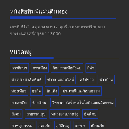
ac
st
w
o
e
a
itt
u
หนังสือพิมพ์แผ่นดินทอง
b
gr
er
T
o
a
u
เลขที่ 61/1 ถ.อู่ทอง​ ต.​ท่าวาสุกรี​ อ.พระนครศรีอยุธยา​
จ.พระนครศรีอยุธยา 13000
o
m
b
k
e
หมวดหมู่
การศึกษา
การเมือง
กิจกรรมเพื่อสังคม
กีฬา
ข่าวประชาสัมพันธ์
ข่าวเด่นออนไลน์
คลิปข่าว
ชาวบ้าน
ท่องเที่ยว
ธุรกิจ
บันเทิง
ประเพณีและวัฒนธรรม
ยาเสพติด
ร้องเรียน
วิทยาศาสตร์ เทคโนโลยี และนวัตกรรม
สังคม
สาธารณสุข
หน่วยงานภาครัฐ
อัคคีภัย
อาชญากรรม
อุทกภัย
อุบัติเหตุ
เกษตร
เตือนภัย