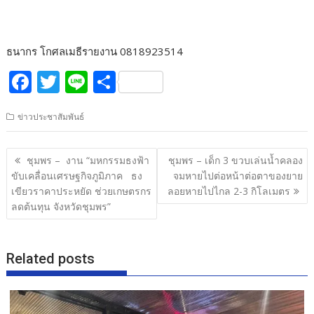
ธนากร โกศลเมธีรายงาน 0818923514
F
T
Li
S
ac
w
n
h
ข่าวประชาสัมพันธ์
e
itt
e
ar
b
er
e
แนะแนว
ชุมพร – งาน “มหกรรมธงฟ้า
ชุมพร – เด็ก 3 ขวบเล่นน้ำคลอง
o
เรื่อง
ขับเคลื่อนเศรษฐกิจภูมิภาค ธง
จมหายไปต่อหน้าต่อตาของยาย
o
เขียวราคาประหยัด ช่วยเกษตรกร
ลอยหายไปไกล 2-3 กิโลเมตร
ลดต้นทุน จังหวัดชุมพร”
k
Related posts