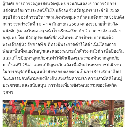
ผู้บังคับการตำรวจภูธรจังหวัดชุมพร ร่วมกันแถลงข่าวการจัดการ
แข่งขันเรือยาวประเพณีขึ้นโขนชิงธง จังหวัดชุมพร ประจำปี 2568
สรุปได้ว่า องค์การบริหารส่วนจังหวัดชุมพร กำหนดจัดการแข่งขันดัง
กล่าว ระหว่างวันที่ 10 – 14 กันยายน 2568 คลองระบายน้ำหัววัง-
พนังตัก (คลองในหลวง) หน้าโรงเรียนศรียาภัย 2 ต.นาชะอัง อ.เมือง
จ.ชุมพร โดยมีวัตถุประสงค์เพื่อเฉลิมพระเกียรติพระบาทสมเด็จ
พระเจ้าอยู่หัว รัชกาลที่ 9 ที่ทรงมีพระราชดำริให้ดำเนินโครงการ
พัฒนาพื้นที่หนองใหญ่ฯและคลองระบายน้ำหัววัง-พนังตัก เพื่อป้องกัน
และแก้ไขปัญหาอุทกภัยจนทำให้ตัวเมืองชุมพรรอดพ้นจากอุทกภัย
มาตั้งแต่ปี 2541 และแก้ปัญหาภัยแล้ง เพื่อสืบสานพระราชปณิธาน
ในการอนุรักษ์ฟื้นฟูแม่น้ำลำคลอง ตลอดจนเป็นการธำรงรักษาศิลป
วัฒนธรรมอันดีงามของท้องถิ่น ส่งเสริมความรัก ความสามัคคีในหมู่
ประชาชน และสนับสนุน การท่องเที่ยวเชิงวัฒนธรรมของจังหวัด
ชุมพร