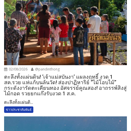
02/08/2026
@pandinthong
ตะลึงทั้งแผ่นดิน! ‘เจ้าแม่สบันงา’ แผลงฤทธิ์ งวด 1
สค.รวย แห่แก้บนล้นวัด!​ ส่องปาฏิหาริย์ “ไม้โอบไม้”
กระดังงารัดตะเคียนทอง อัศจรรย์คูณสอง! อาถรรพ์สิงสู่
ไม้กอด รวยยกแก๊งรับงวด 1 ส.ค.​
​ตะลึงทั้งแผ่นดิ...
ข่าวประชาสัมพันธ์