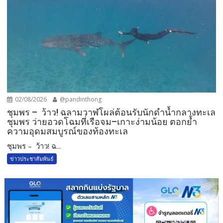
02/08/2026
@pandinthong
ชุมพร – ว้าว! ฉลามวาฬโผล่ต้อนรับนักดำน้ำกลางทะเล
ชุมพร ว่ายอวดโฉมที่เรือจม–เกาะง่ามน้อย ตอกย้ำ
ความอุดมสมบูรณ์ของท้องทะเล
ชุมพร – ว้าว! ฉ...
ข่าวประชาสัมพันธ์