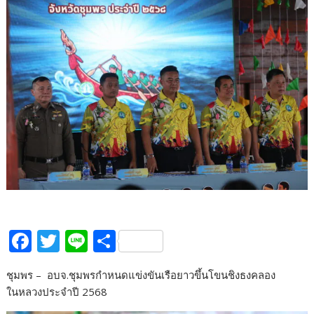
F
T
Li
S
ac
w
n
h
ชุมพร – อบจ.ชุมพรกำหนดแข่งขันเรือยาวขึ้นโขนชิงธงคลอง
e
itt
e
ar
ในหลวงประจำปี 2568
b
er
e