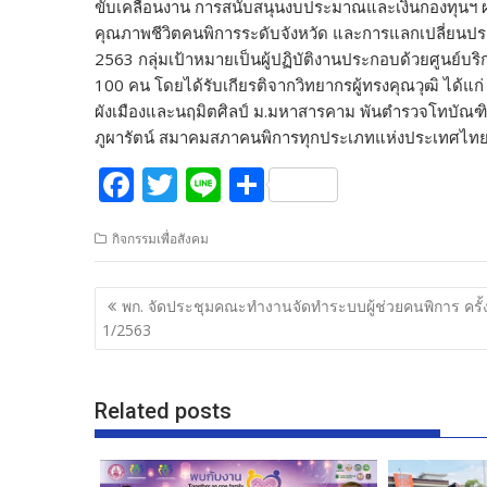
ขับเคลื่อนงาน การสนับสนุนงบประมาณและเงินกองทุนฯ
คุณภาพชีวิตคนพิการระดับจังหวัด และการแลกเปลี่ยนประ
2563 กลุ่มเป้าหมายเป็นผู้ปฏิบัติงานประกอบด้วยศูนย์บริก
100 คน โดยได้รับเกียรติจากวิทยากรผู้ทรงคุณวุฒิ ได้แ
ผังเมืองและนฤมิตศิลป์ ม.มหาสารคาม พันตำรวจโทบัณฑ
ภูผารัตน์ สมาคมสภาคนพิการทุกประเภทแห่งประเทศไทย ร่
F
T
Li
S
ac
w
n
h
กิจกรรมเพื่อสังคม
e
itt
e
ar
b
er
e
แนะแนว
พก. จัดประชุมคณะทำงานจัดทำระบบผู้ช่วยคนพิการ ครั้งท
o
เรื่อง
1/2563
o
k
Related posts