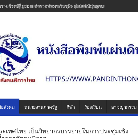
พร – ซิ่งหนีไม่รอด! ตำรวจทางหลวงชุมพรไล่ล่า หนุ่มควบเวฟแต่งซิ่งพุ่งชน
ื่อสังคม
หน่วยงานภาครัฐ
กีฬา
ร้องเรียน
อาชญากรรม
ระเทศไทย เป็นวิทยากรบรรยายในการประชุมเชิง