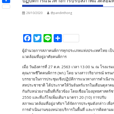
ปฏิบัติการแนวทางการปรับสภาพแวดล้อมที่
e
i
i
S
b
t
n
28/10/2020
@pandinthong
h
o
t
e
a
o
e
r
k
F
T
Li
S
r
e
ac
w
n
h
ผู้อำนวยการสภาคนพิการทุกประเภทแห่งประเทศไทย เป็
e
itt
e
ar
แวดล้อมที่อยู่อาศัยคนพิการ
b
er
e
เมื่อ วันอังคารที่ 27 ต.ค. 2563 เวลา 13.00 น. ณ โรงแร
o
คุณภาพชีวิตคนพิการ (พก.) โดย นางสาววริยาภรณ์ พรนภด
o
บรรยายในการประชุมเชิงปฏิบัติการแนวทางการดำเนิงานกา
k
สหประชาชาติ ได้ประกาศให้วันจันทร์แรกในเดือนตุลาคมของ
กันกับหน่วยงานอื่นที่เกี่ยวข้อง โดยเชื่อมโยงยุทธศาสตร
2550 และที่แก้ไขเพิ่มเติมฯ มาตรา 20 (10) การปรับ
สภาพแวดล้อมที่อยู่อาศัยฯ ได้จัดการประชุมดังกล่าว เพื่
การดำเนินงานของหน่วยบริการในพื้นที่ และการติดตามผลก