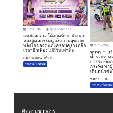
12/06/2026
@pandinthong
แม่ฮ่องสอน-โค้งสุดท้าย! นับถอย
หลังสู่มหกรรมแห่งความสุขและ
พลังใจของคนทั้งครอบครัว เหลือ
27/05/2026
เวลาอีกเพียงไม่กี่วันเท่านั้น!
ชุมพร – สร้
ตำรวจทางหล
แม่ฮ่องสอน-โค้งส...
ยางระเบิดก
กิจกรรมเพื่อสังคม
กระทิง พาผ
เดินหน้าต่อ
ชุมพร – ส...
กิจกรรมเพื่อสังคม
ติดตามข่าวสาร