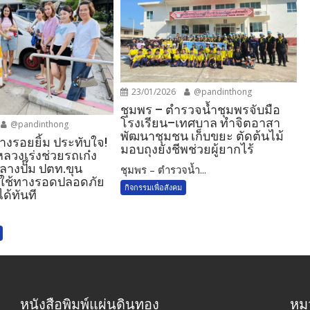
23/01/2026
@pandinthong
ชุมพร – ตำรวจน้ำชุมพรจับมือ
โรงเรียน–เทศบาล ทำจิตอาสา
@pandinthong
พัฒนาชุมชน เก็บขยะ ตัดต้นไม้
างรอยยิ้ม ประทับใจ!
มอบถุงยังชีพช่วยผู้ยากไร้
วงเร่งช่วยรถเก๋ง
ลางปั๊ม ปตท.ขุน
ชุมพร – ตำรวจน้ำ...
ู้ใช้ทางรอดปลอดภัย
กิจกรรมเพื่อสังคม
ได้ทันที
หนังสือพิมพ์แผ่นดินทอง
หมว