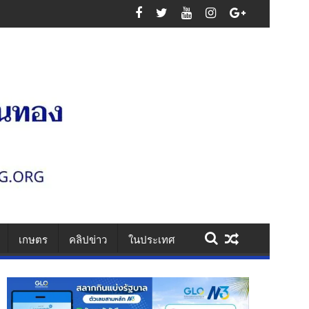
เสาไฟ รวบคาเพชรเกษม ยึดไอซ์ 1.1 กก. ยาบ้า 61 เม็ด สารภาพรับจ้างส่งยา
เกษตร
คลิปข่าว
ในประเทศ