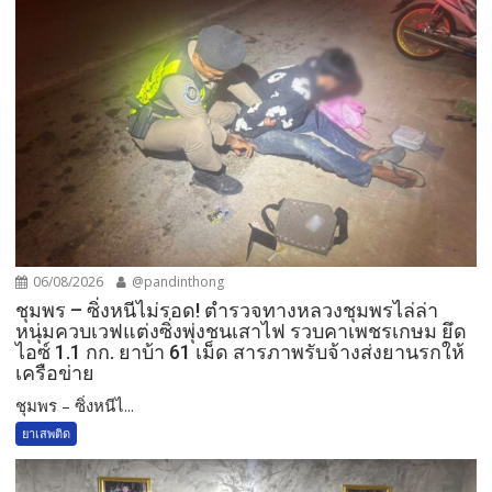
06/08/2026
@pandinthong
ชุมพร – ซิ่งหนีไม่รอด! ตำรวจทางหลวงชุมพรไล่ล่า
หนุ่มควบเวฟแต่งซิ่งพุ่งชนเสาไฟ รวบคาเพชรเกษม ยึด
ไอซ์ 1.1 กก. ยาบ้า 61 เม็ด สารภาพรับจ้างส่งยานรกให้
เครือข่าย
ชุมพร – ซิ่งหนีไ...
ยาเสพติด