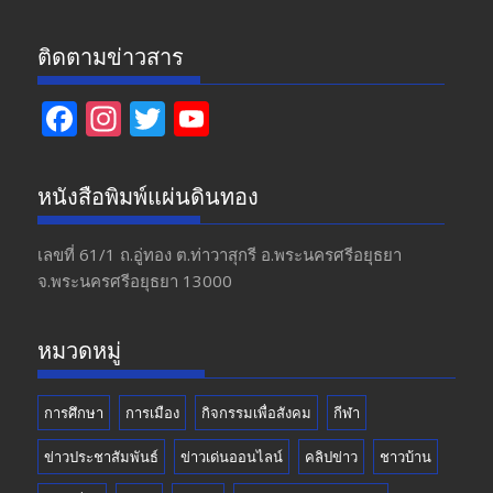
ติดตามข่าวสาร
F
In
T
Y
ac
st
w
o
e
a
itt
u
หนังสือพิมพ์แผ่นดินทอง
b
gr
er
T
o
a
u
เลขที่ 61/1 ถ.อู่ทอง​ ต.​ท่าวาสุกรี​ อ.พระนครศรีอยุธยา​
จ.พระนครศรีอยุธยา 13000
o
m
b
k
e
หมวดหมู่
การศึกษา
การเมือง
กิจกรรมเพื่อสังคม
กีฬา
ข่าวประชาสัมพันธ์
ข่าวเด่นออนไลน์
คลิปข่าว
ชาวบ้าน