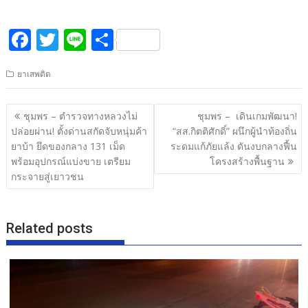
F
T
Li
S
ac
w
n
h
ยาเสพติด
e
itt
e
ar
b
er
e
แนะแนว
ชุมพร – ตำรวจทางหลวงไม่
ชุมพร – เดินเกมพัฒนา!
o
เรื่อง
ปล่อยผ่าน! ตั้งด่านสกัดจับหนุ่มค้า
“สส.กิตติศักดิ์” ผนึกผู้นำท้องถิ่น
o
ยาบ้า ยึดของกลาง 131 เม็ด
ระดมแก้ภัยแล้ง ดันงบกลางฟื้น
พร้อมอุปกรณ์แบ่งขาย เตรียม
โครงสร้างพื้นฐาน
k
กระจายสู่เยาวชน
Related posts