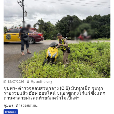
15/07/2026
@pandinthong
ชุมพร- ตำรวจสอบสวนกลาง (CIB) มันทุกเม็ด จบทุก
รายรวบแล้ว อ๊อฟ ออนไลน์ ขนยาซุกถุงโก๋แก่ ซิ่งแหก
ด่านคาสายฝน สุดท้ายล้มคว่ำไม่เป็นท่า
ชุมพร- ตำรวจสอบส...
ยาเสพติด