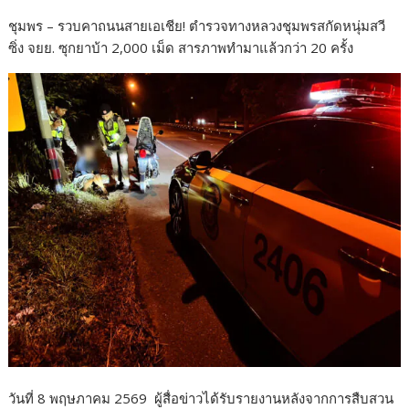
ac
w
n
h
ชุมพร – รวบคาถนนสายเอเชีย! ตำรวจทางหลวงชุมพรสกัดหนุ่มสวี
e
itt
e
ar
ซิ่ง จยย. ซุกยาบ้า 2,000 เม็ด สารภาพทำมาแล้วกว่า 20 ครั้ง
b
er
e
o
o
k
วันที่ 8 พฤษภาคม 2569 ผู้สื่อข่าวได้รับรายงานหลังจากการสืบสวน