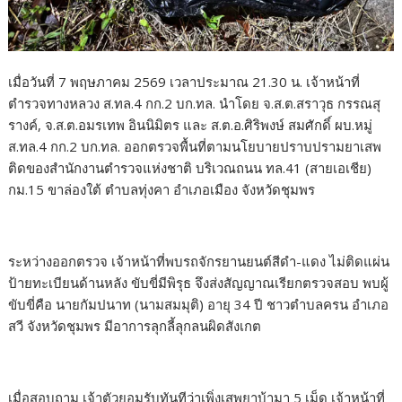
เมื่อวันที่ 7 พฤษภาคม 2569 เวลาประมาณ 21.30 น. เจ้าหน้าที่
ตำรวจทางหลวง ส.ทล.4 กก.2 บก.ทล. นำโดย จ.ส.ต.สราวุธ กรรณสุ
รางค์, จ.ส.ต.อมรเทพ อินนิมิตร และ ส.ต.อ.ศิริพงษ์ สมศักดิ์ ผบ.หมู่
ส.ทล.4 กก.2 บก.ทล. ออกตรวจพื้นที่ตามนโยบายปราบปรามยาเสพ
ติดของสำนักงานตำรวจแห่งชาติ บริเวณถนน ทล.41 (สายเอเชีย)
กม.15 ขาล่องใต้ ตำบลทุ่งคา อำเภอเมือง จังหวัดชุมพร
ระหว่างออกตรวจ เจ้าหน้าที่พบรถจักรยานยนต์สีดำ-แดง ไม่ติดแผ่น
ป้ายทะเบียนด้านหลัง ขับขี่มีพิรุธ จึงส่งสัญญาณเรียกตรวจสอบ พบผู้
ขับขี่คือ นายกัมปนาท (นามสมมุติ) อายุ 34 ปี ชาวตำบลครน อำเภอ
สวี จังหวัดชุมพร มีอาการลุกลี้ลุกลนผิดสังเกต
เมื่อสอบถาม เจ้าตัวยอมรับทันทีว่าเพิ่งเสพยาบ้ามา 5 เม็ด เจ้าหน้าที่