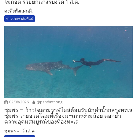
ไม้กอด รวยยกแก๊งรับงวด 1 ส.ค.​
​ตะลึงทั้งแผ่นดิ...
ข่าวประชาสัมพันธ์
02/08/2026
@pandinthong
ชุมพร – ว้าว! ฉลามวาฬโผล่ต้อนรับนักดำน้ำกลางทะเล
ชุมพร ว่ายอวดโฉมที่เรือจม–เกาะง่ามน้อย ตอกย้ำ
ความอุดมสมบูรณ์ของท้องทะเล
ชุมพร – ว้าว! ฉ...