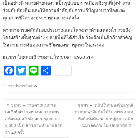
เป็นอย่างดี หลายฝ่ายมองว่าเป็นรูปแบบการเมืองเชิงรุกที่มุ่งทำงาน
ร่วมกับท้องถิ่น และให้ความสำคัญกับการแก้ปัญหาปากท้องและ
คุณภาพชีวิตของประชาชนอย่างแท้จริง
หากสามารถผลักดันงบประมาณและโครงการด้านแหล่งน้ำ รวมถึง
โครงสร้างพื้นฐานต่าง ๆ ลงสู่พื้นที่ได้สำเร็จ ก็จะถือเป็นอีกก้าวสำคัญ
ในการยกระดับคุณภาพชีวิตของชาวชุมพรในอนาคต
ธนากร โกศลเมธี รายงาน โทร. 081-8923514
F
T
Li
S
ac
w
n
h
ข่าวประชาสัมพันธ์
e
itt
e
ar
b
er
e
แนะแนว
ชุมพร – รวบคาถนนสาย
ชุมพร – หลับในสยองรับอรุณ!
o
เรื่อง
เอเชีย! ตำรวจทางหลวงชุมพร
กระบะพุ่งอัดต้นไม้ริมเพชรเกษม
o
สกัดหนุ่มสวี ซิ่ง จยย. ซุกยาบ้า
พังยับทั้งคัน ชาย-หญิงชาวเมีย
2,000 เม็ด สารภาพทำมาแล้วก
นมาติดภายใน เจ็บสาหัส
k
ว่า 20 ครั้ง