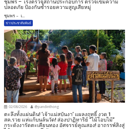
ชุมพร – เร่งตรวจสถานประกอบการ ตรวจเข้มความ
ปลอดภัย ป้องกันซ้ำรอยความสูญเสียหมู่
ชุมพร – เ...
ข่าวประชาสัมพันธ์
02/08/2026
@pandinthong
ตะลึงทั้งแผ่นดิน! ‘เจ้าแม่สบันงา’ แผลงฤทธิ์ งวด 1
สค.รวย แห่แก้บนล้นวัด!​ ส่องปาฏิหาริย์ “ไม้โอบไม้”
กระดังงารัดตะเคียนทอง อัศจรรย์คูณสอง! อาถรรพ์สิงสู่