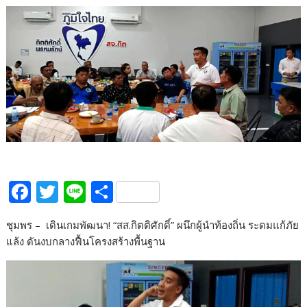
F
T
Li
S
ac
w
n
h
ชุมพร – เดินเกมพัฒนา! “สส.กิตติศักดิ์” ผนึกผู้นำท้องถิ่น ระดมแก้ภัย
e
itt
e
ar
แล้ง ดันงบกลางฟื้นโครงสร้างพื้นฐาน
b
er
e
o
o