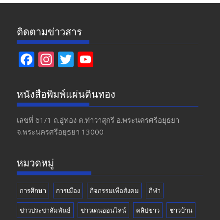
ติดตามข่าวสาร
F
In
T
Y
ac
st
w
o
e
a
itt
u
หนังสือพิมพ์แผ่นดินทอง
b
gr
er
T
o
a
u
เลขที่ 61/1 ถ.อู่ทอง​ ต.​ท่าวาสุกรี​ อ.พระนครศรีอยุธยา​
จ.พระนครศรีอยุธยา 13000
o
m
b
k
e
หมวดหมู่
การศึกษา
การเมือง
กิจกรรมเพื่อสังคม
กีฬา
ข่าวประชาสัมพันธ์
ข่าวเด่นออนไลน์
คลิปข่าว
ชาวบ้าน