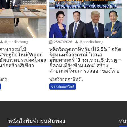
@pandinthong
25/07/2026
@pandinthong
ตสาหกรรมไม้
พลิกวิกฤตภาษีทรัมป์12.5% “ อดีต
์เศรษฐกิจใหม่(Wood
รัฐมนตรีอลงกรณ์ ”เสนอ
อัพเกรดประเทศไทยสู่
ยุทธศาสตร์ “3 วงแหวน 5 ประตู –
ก่อสร้างสีเขียว
อีคอมเมิร์ซข้ามแดน” สร้าง
ศักยภาพใหม่การส่งออกของไทย
หกร...
พลิกวิกฤตภาษีทรั...
ข่าวเด่นออนไลน์
หนังสือพิมพ์แผ่นดินทอง
หมว