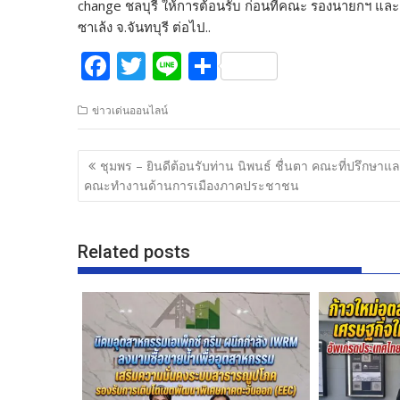
change ชลบุรี ให้การต้อนรับ ก่อนที่คณะ รองนายกฯ และ
ซาเล้ง จ.จันทบุรี ต่อไป..
F
T
Li
S
ac
w
n
h
ข่าวเด่นออนไลน์
e
itt
e
ar
b
er
e
แนะแนว
ชุมพร – ยินดีต้อนรับท่าน นิพนธ์ ชื่นตา คณะที่ปรึกษาแ
o
เรื่อง
คณะทำงานด้านการเมืองภาคประชาชน
o
k
Related posts