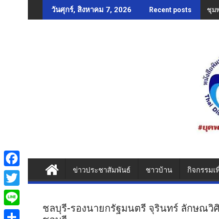
Skip
ชุม
วันศุกร์, สิงหาคม 7, 2026
Recent posts
to
content
ข่าวประชาสัมพันธ์
ชาวบ้าน
กิจกรรมเพ
F
a
T
c
ชลบุรี-รองนายกรัฐมนตรี จุรินทร์ ลักษณวิศ
w
L