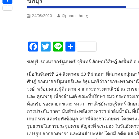
ชลบุรี
e
i
i
S
b
t
n
24/08/2020
@pandinthong
h
o
t
e
a
o
e
r
k
F
T
Li
S
r
e
ac
w
n
h
ชลบุรี-รองนายกรัฐมนตรี จุรินทร์ ลักษณวิศิษฎ์ ลงพื้นที่ 
e
itt
e
ar
b
er
e
เมื่อวันจันทร์ที่ 24 สิงหาคม 63 ที่ผ่านมา ที่สมาคมกลุ่มอ
ศิษฎ์ รองนายกรัฐมนตรีและ รัฐมนตรีว่าการกระทรวงพาณิชย์
o
วงษ์ พร้อมคณะผุ้ติดตาม จากกระทรวงพาณิชย์ และกรมการค
o
และ คุณพายุ เนื่องจำนงค์ คณะที่ปรึกษา รมว กระทรวง
k
ต้อนรับ รองนายกฯและ รมว ก. พาณิชย์นายจุรินทร์ ลักษ
การประกัน ราคา มันสำปะหลัง ยางพารา ปาล์มน้ำมัน ที่
เกษตรกร และรับฟังข้อมูล จากพี่น้องชาวเกษตร โดยตรง อ
รูปธรรมในการประชุมครม สัญจรที่ จ.ระยอง ในวันอังคารที
แปรรูป จากยางพารา และมันสำปะหลัง โดยมี อดีต สส.จริว