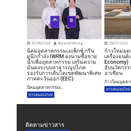
05/08/2026
@pandinthong
28/07/2026
​นิคมอุตสาหกรรมเอเพ็กซ์ กรีน
ก้าวใหม่อุ
ผนึกกำลัง IWRM ลงนามซื้อขาย
เครื่องยนต
น้ำเพื่ออุตสาหกรรม เสริมความ
Economy) 
มั่นคงระบบสาธารณูปโภค
ฮับนวัตกรรม
รองรับการเติบโตเขตพัฒนาพิเศษ
อาเซียน
ภาคตะวันออก (EEC)
ก้าวใหม่อุตสา
​นิคมอุตสาหกรรมเ...
ข่าวเด่นออนไลน์
ข่าวเด่นออนไลน์
ติดตามข่าวสาร