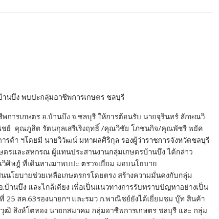
อ.บ้านบึง พบปะกลุ่มอาชีพการเกษตร ชลบุรี
าชีพการเกษตร อ.บ้านบึง จ.ชลบุรี ให้การต้อนรับ นายจุรินทร์ ลักษณวิ
 คุณภูสิต รัตนกุลเสรีเริงฤทธิ์ /คุณวิชัย โภชนกิจ/คุณพัชรี พยัค
้า ฯโดยมี นายวิวัฒน์ มหาผลศิริกุล รองผู้ว่าราชการจังหวัดชลบุรี
เกษตรและสหกรณ ผู้แทนประสานงานกลุ่มเกษตรบ้านบึง ได้กล่าว
ณวิศิษฎ์ ที่เดินทางมาพบปะ ตรวจเยี่ยม มอบนโยบาย
เป็นนโยบายช่วยเหลือเกษตรกรโดยตรง สร้างความมั่นคงกับกลุ่ม
.บ้านบึง และไกล้เคียง เพื่อเป็นแนวทางการรับทราบปัญหาอย่างเป็น
่ 25 สค.63รองนายกฯ และรมว ก.พาณิชย์ยังได้เยี่ยมชม บู๊ท สินค้า
ุฒิ สิงห์โตทอง นายกสมาคม กลุ่มอาชีพการเกษตร ชลบุรี และ กลุ่ม