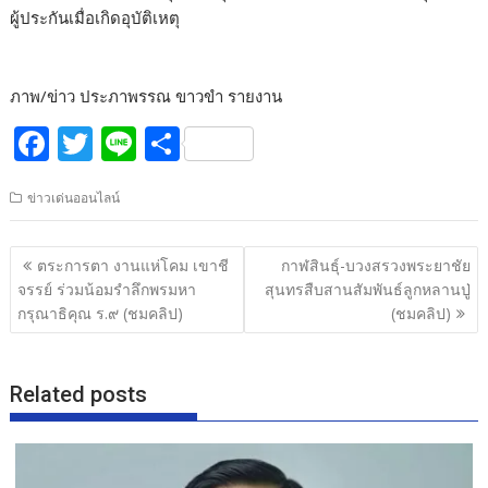
ผู้ประกันเมื่อเกิดอุบัติเหตุ
ภาพ/ข่าว ประภาพรรณ ขาวขำ รายงาน
F
T
Li
S
ac
w
n
h
ข่าวเด่นออนไลน์
e
itt
e
ar
b
er
e
แนะแนว
ตระการตา งานแห่โคม เขาชี
กาฬสินธุ์-บวงสรวงพระยาชัย
o
เรื่อง
จรรย์ ร่วมน้อมรำลึกพรมหา
สุนทรสืบสานสัมพันธ์ลูกหลานปู่
o
กรุณาธิคุณ ร.๙ (ชมคลิป)
(ชมคลิป)
k
Related posts