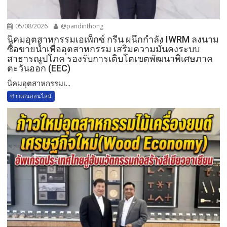
05/08/2026
@pandinthong
​นิคมอุตสาหกรรมเอเพ็กซ์ กรีน ผนึกกำลัง IWRM ลงนาม
ซื้อขายน้ำเพื่ออุตสาหกรรม เสริมความมั่นคงระบบ
สาธารณูปโภค รองรับการเติบโตเขตพัฒนาพิเศษภาค
ตะวันออก (EEC)
​นิคมอุตสาหกรรมเ...
ข่าวเด่นออนไลน์