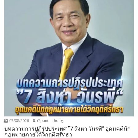
07/08/2026
@pandinthong
บทความการปฏิรูปประเทศ ”7 สิงหา วันรพี“ อุดมคตินัก
กฎหมายภายใต้วิกฤติศรัทธา