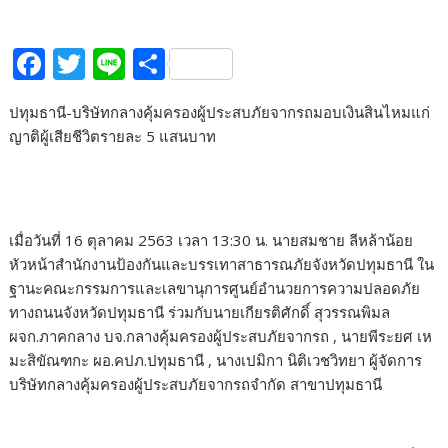
F
T
Li
S
ac
w
n
h
ปทุมธานี-บริษัทกลางคุ้มครองผู้ประสบภัยจากรถมอบเงินสินไหมแก่
e
itt
e
ar
ญาติผู้เสียชีวิตรายละ 5 แสนบาท
b
er
e
o
o
เมื่อวันที่ 16 ตุลาคม 2563 เวลา 13:30 น. นายสมชาย ลีหล้าน้อย
k
หัวหน้าสำนักงานป้องกันและบรรเทาสาธารณภัยจังหวัดปทุมธานี ใน
ฐานะคณะกรรมการและเลขานุการศูนย์อำนวยการความปลอดภัย
ทางถนนจังหวัดปทุมธานี ร่วมกับนายเกียรติศักดิ์ สุวรรณพิมล
ผจก.ภาคกลาง บจ.กลางคุ้มครองผู้ประสบภัยจากรถ , นายพีระยศ เห
มะสิขัณฑกะ ผอ.คปภ.ปทุมธานี , นางเปมิกา นิติเวชวิทยา ผู้จัดการ
บริษัทกลางคุ้มครองผู้ประสบภัยจากรถจำกัด สาขาปทุมธานี