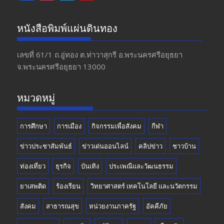
ac
st
w
o
e
a
itt
u
หนังสือพิมพ์แผ่นดินทอง
b
gr
er
T
o
a
u
เลขที่ 61/1 ถ.อู่ทอง​ ต.​ท่าวาสุกรี​ อ.พระนครศรีอยุธยา​
จ.พระนครศรีอยุธยา 13000
o
m
b
k
e
หมวดหมู่
การศึกษา
การเมือง
กิจกรรมเพื่อสังคม
กีฬา
ข่าวประชาสัมพันธ์
ข่าวเด่นออนไลน์
คลิปข่าว
ชาวบ้าน
ท่องเที่ยว
ธุรกิจ
บันเทิง
ประเพณีและวัฒนธรรม
ยาเสพติด
ร้องเรียน
วิทยาศาสตร์ เทคโนโลยี และนวัตกรรม
สังคม
สาธารณสุข
หน่วยงานภาครัฐ
อัคคีภัย