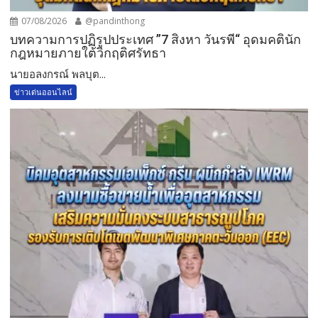
07/08/2026
@pandinthong
บทความการปฏิรูปประเทศ ”7 สิงหา วันรพี“ อุดมคตินัก
กฎหมายภายใต้วิกฤติศรัทธา
นายอลงกรณ์ พลบุต...
ข่าวเด่นออนไลน์