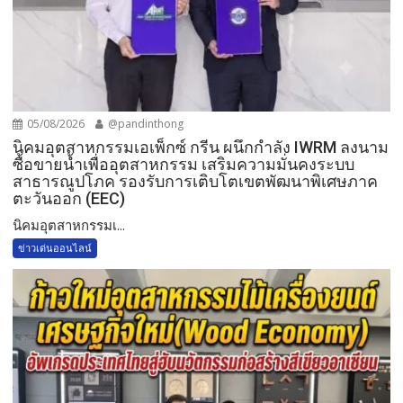
05/08/2026
@pandinthong
​นิคมอุตสาหกรรมเอเพ็กซ์ กรีน ผนึกกำลัง IWRM ลงนาม
ซื้อขายน้ำเพื่ออุตสาหกรรม เสริมความมั่นคงระบบ
สาธารณูปโภค รองรับการเติบโตเขตพัฒนาพิเศษภาค
ตะวันออก (EEC)
​นิคมอุตสาหกรรมเ...
ข่าวเด่นออนไลน์