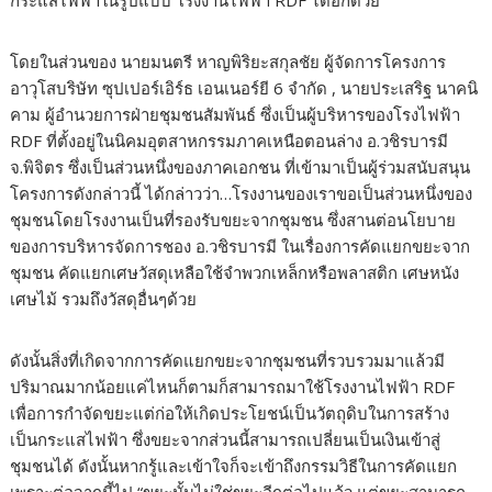
กระแสไฟฟ้าในรูปแบบ โรงงานไฟฟ้า RDF ได้อีกด้วย
โดยในส่วนของ นายมนตรี หาญพิริยะสกุลชัย ผู้จัดการโครงการ
อาวุโสบริษัท ซุปเปอร์เอิร์ธ เอนเนอร์ยี 6 จำกัด , นายประเสริฐ นาคนิ
คาม ผู้อำนวยการฝ่ายชุมชนสัมพันธ์ ซึ่งเป็นผู้บริหารของโรงไฟฟ้า
RDF ที่ตั้งอยู่ในนิคมอุตสาหกรรมภาคเหนือตอนล่าง อ.วชิรบารมี
จ.พิจิตร ซึ่งเป็นส่วนหนึ่งของภาคเอกชน ที่เข้ามาเป็นผู้ร่วมสนับสนุน
โครงการดังกล่าวนี้ ได้กล่าวว่า…โรงงานของเราขอเป็นส่วนหนึ่งของ
ชุมชนโดยโรงงานเป็นที่รองรับขยะจากชุมชน ซึ่งสานต่อนโยบาย
ของการบริหารจัดการชอง อ.วชิรบารมี ในเรื่องการคัดแยกขยะจาก
ชุมชน คัดแยกเศษวัสดุเหลือใช้จำพวกเหล็กหรือพลาสติก เศษหนัง
เศษไม้ รวมถึงวัสดุอื่นๆด้วย
ดังนั้นสิ่งที่เกิดจากการคัดแยกขยะจากชุมชนที่รวบรวมมาแล้วมี
ปริมาณมากน้อยแค่ไหนก็ตามก็สามารถมาใช้โรงงานไฟฟ้า RDF
เพื่อการกำจัดขยะแต่ก่อให้เกิดประโยชน์เป็นวัตถุดิบในการสร้าง
เป็นกระแสไฟฟ้า ซึ่งขยะจากส่วนนี้สามารถเปลี่ยนเป็นเงินเข้าสู่
ชุมชนได้ ดังนั้นหากรู้และเข้าใจก็จะเข้าถึงกรรมวิธีในการคัดแยก