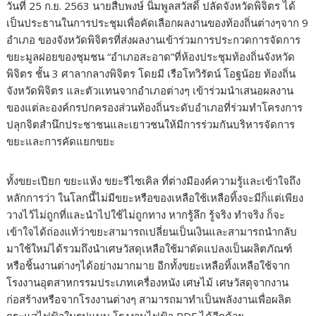
วันที่ 25 ก.ย. 2563 นายสืบพงษ์ นิ่มพูลสวัสดิ์ ปลัดจังหวัดพิจิตร ได้
เป็นประธานในการประชุมเพื่อคัดเลือกผลงานของท้องถิ่นต่างๆจาก 9
อำเภอ ของจังหวัดพิจิตรที่ส่งผลงานเข้าร่วมการประกวดการจัดการ
ขยะมูลฝอยของชุมชน “อำเภอสะอาด”ที่ห้องประชุมท้องถิ่นจังหวัด
พิจิตร ชั้น 3 ศาลากลางพิจิตร โดยมี เรือโทวิรัตน์ โอฐน้อย ท้องถิ่น
จังหวัดพิจิตร และตัวแทนจากอำเภอต่างๆ เข้าร่วมนำเสนอผลงาน
ของแต่ละองค์กรปกครองส่วนท้องถิ่นระดับอำเภอที่ร่วมทำโครงการ
ปลุกจิตสำนึกประชาชนและเยาวชนให้มีการร่วมกันบริหารจัดการ
ขยะและการคัดแยกขยะ
ทั้งขยะเปียก ขยะแห้ง ขยะรีไซเคิล ที่ต่างมีองค์ความรู้และเข้าใจถึง
หลักการว่า ในโลกนี้ไม่มีขยะหรือของเหลือใช้เหลือทิ้งจะมีก็แต่เพียง
วางไว้ไม่ถูกที่และนำไปใช้ไม่ถูกทาง หากรู้ลึก รู้จริง ทำจริง ก็จะ
เข้าใจได้ถ่องแท้ว่าขยะสามารถเปลี่ยนเป็นเงินและสามารถนำกลับ
มาใช้ใหม่ได้รวมถึงนำเศษวัสดุเหลือใช้มาดัดแปลงเป็นผลิตภัณฑ์
หรือชิ้นงานต่างๆได้อย่างมากมาย อีกทั้งขยะเหลือทิ้งเหลือใช้จาก
โรงงานอุตสาหกรรมประเภทเครื่องหนัง เศษไม้ เศษวัสดุจากงาน
ก่อสร้างหรือจากโรงงานต่างๆ สามารถมาทำเป็นพลังงานเพื่อผลิต