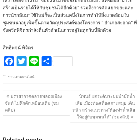
เพราะต่อจากนี้ไป “ขยะนั้นไม่ใช่ขยะอีกต่อไปแล้ว แต่ขยะสามารถ
สร้างเป็นรายได้ให้กับชุมชนได้อีกด้วย” รวมถึงการคัดแยกขยะและ
การนำกลับมาใช้ใหม่ก็จะเป็นส่วนหนึ่งในการทำให้สิ่งแวดล้อมใน
ชุมชนน่าอยู่เพิ่มขึ้นตามวัตถุประสงค์ของโครงการ “ อำเภอสะอาด” ที่
จังหวัดพิจิตรกำลังตื่นตัวดำเนินการอยู่ในทุกวันนี้อีกด้วย
สิทธิพจน์ พิจิตร
F
T
Li
S
ac
w
n
h
ข่าวเด่นออนไลน์
e
itt
e
ar
b
er
e
แนะแนว
บรรยากาศตลาดพลอยเมือง
นิพนธ์ ยกระดับระบบบำบัดน้ำ
o
เรื่อง
จันท์ ไม่คึกคักเหมือนเดิม (ชม
เสีย เมืองท่องเที่ยงเกาะสมุย เดิน
o
คลิป)
หน้า สร้างแนวทาง”ต้องทำน้ำเสีย
ให้อยู่กับชุมชนได้” (ชมคลิป)
k