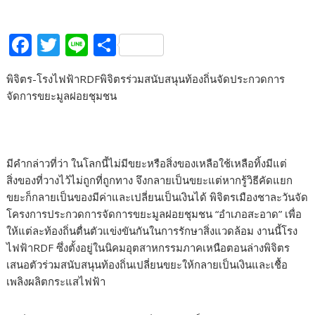
F
T
Li
S
ac
w
n
h
พิจิตร-โรงไฟฟ้าRDFพิจิตรร่วมสนับสนุนท้องถิ่นจัดประกวดการ
e
itt
e
ar
จัดการขยะมูลฝอยชุมชน
b
er
e
o
o
มีคำกล่าวที่ว่า ในโลกนี้ไม่มีขยะหรือสิ่งของเหลือใช้เหลือทิ้งมีแต่
k
สิ่งของที่วางไว้ไม่ถูกที่ถูกทาง จึงกลายเป็นขยะแต่หากรู้วิธีคัดแยก
ขยะก็กลายเป็นของมีค่าและเปลี่ยนเป็นเงินได้ พิจิตรเมืองชาละวันจัด
โครงการประกวดการจัดการขยะมูลฝอยชุมชน “อำเภอสะอาด” เพื่อ
ให้แต่ละท้องถิ่นตื่นตัวแข่งขันกันในการรักษาสิ่งแวดล้อม งานนี้โรง
ไฟฟ้าRDF ซึ่งตั้งอยู่ในนิคมอุตสาหกรรมภาคเหนือตอนล่างพิจิตร
เสนอตัวร่วมสนับสนุนท้องถิ่นเปลี่ยนขยะให้กลายเป็นเงินและเชื้อ
เพลิงผลิตกระแสไฟฟ้า