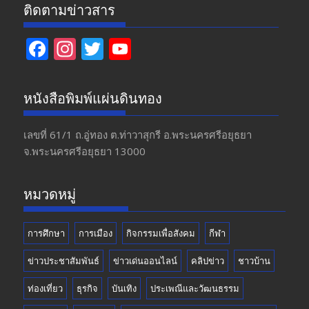
ติดตามข่าวสาร
F
In
T
Y
ac
st
w
o
e
a
itt
u
หนังสือพิมพ์แผ่นดินทอง
b
gr
er
T
o
a
u
เลขที่ 61/1 ถ.อู่ทอง​ ต.​ท่าวาสุกรี​ อ.พระนครศรีอยุธยา​
จ.พระนครศรีอยุธยา 13000
o
m
b
k
e
หมวดหมู่
การศึกษา
การเมือง
กิจกรรมเพื่อสังคม
กีฬา
ข่าวประชาสัมพันธ์
ข่าวเด่นออนไลน์
คลิปข่าว
ชาวบ้าน
ท่องเที่ยว
ธุรกิจ
บันเทิง
ประเพณีและวัฒนธรรม