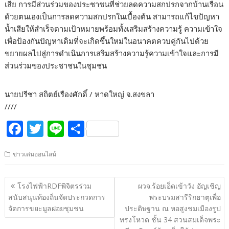
เสีย การมีส่วนร่วมของประชาชนที่ช่วยลดความสกปรกจากบ้านเรือน
ด้วยตนเองเป็นการลดความสกปรกในเบื้องต้น สามารถแก้ไขปัญหา
น้ำเสียให้สำเร็จตามเป้าหมายพร้อมทั้งเสริมสร้างความรู้ ความเข้าใจ
เพื่อป้องกันปัญหาเดิมที่จะเกิดขึ้นใหม่ในอนาคตควบคู่กันไปด้วย
ขยายผลไปสู่การดำเนินการเสริมสร้างความรู้ความเข้าใจและการมี
ส่วนร่วมของประชาชนในชุมชน
นายปรีชา สถิตย์เรืองศักดิ์ / หาดใหญ่ จ.สงขลา
////
F
T
Li
S
ac
w
n
h
ข่าวเด่นออนไลน์
e
itt
e
ar
b
er
e
แนะแนว
โรงไฟฟ้าRDFพิจิตรร่วม
ผวจ.ร้อยเอ็ดเข้าวัง อัญเชิญ
o
เรื่อง
สนับสนุนท้องถิ่นจัดประกวดการ
พระบรมสารีริกธาตุเพื่อ
o
จัดการขยะมูลฝอยชุมชน
ประดิษฐาน ณ หอสูงชมเมืองรูป
ทรงโหวด ชั้น 34 สวนสมเด็จพระ
k