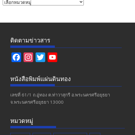
หัวข้อ
ข่าว
ติดตามข่าวสาร
F
In
T
Y
ac
st
w
o
e
a
itt
u
หนังสือพิมพ์แผ่นดินทอง
b
gr
er
T
o
a
u
เลขที่ 61/1 ถ.อู่ทอง​ ต.​ท่าวาสุกรี​ อ.พระนครศรีอยุธยา​
จ.พระนครศรีอยุธยา 13000
o
m
b
k
e
หมวดหมู่