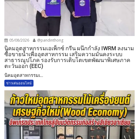
05/08/2026
@pandinthong
​นิคมอุตสาหกรรมเอเพ็กซ์ กรีน ผนึกกำลัง IWRM ลงนาม
ซื้อขายน้ำเพื่ออุตสาหกรรม เสริมความมั่นคงระบบ
สาธารณูปโภค รองรับการเติบโตเขตพัฒนาพิเศษภาค
ตะวันออก (EEC)
​นิคมอุตสาหกรรมเ...
ข่าวเด่นออนไลน์