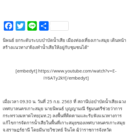
F
T
Li
S
ac
w
n
h
นิพนธ์ ยกระดับระบบบำบัดน้ำเสีย เมืองท่องเที่ยงเกาะสมุย เดินหน้า
e
itt
e
ar
สร้างแนวทาง”ต้องทำน้ำเสียให้อยู่กับชุมชนได้”
b
er
e
o
o
[embedyt] https://www.youtube.com/watch?v=E-
IY6ATy2kY[/embedyt]
k
เมื่อเวลา 09.30 น. วันที่ 25 ก.ย. 2563 ที่ สถานีบ่อบำบัดน้ำเสียเฉวง
เทศบาลนครเกาะสมุย นายนิพนธ์ บุญญามณี รัฐมนตรีช่วยว่าการ
กระทรวงมหาดไทย(มท.2) ลงพื้นที่ติดตามและรับฟังแนวทางการ
แก้ไขการจัดการน้ำเสียในพื้นที่เกาะสมุยของเทศบาลนครเกาะสมุย
จ.สุราษฎร์ธานี โดยมีนายวิชวุทย์ จินโต ผู้ว่าราชการจังหวัด