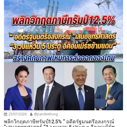
25/07/2026
@pandinthong
พลิกวิกฤตภาษีทรัมป์12.5% “ อดีตรัฐมนตรีอลงกรณ์
”เสนอยุทธศาสตร์ “3 วงแหวน 5 ประตู – อีคอมเมิร์ซ