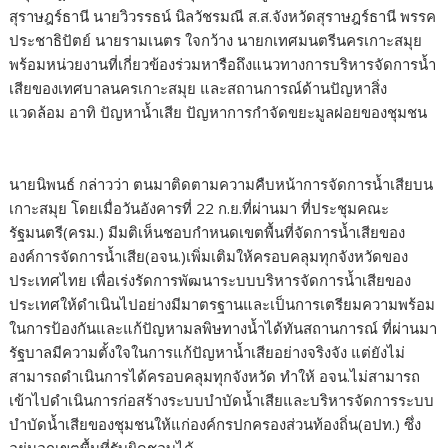
สุราษฎร์ธานี นายวิวรรธน์ นิลวัชรมณี ส.ส.จังหวัดสุราษฎร์ธานี พรรค
ประชาธิปัตย์ นายรามเนตร ใจกว้าง นายกเทศมนตรีนครเกาะสมุย
พร้อมหน่วยงานที่เกี่ยวข้องร่วมหารือถึงแนวทางการบริหารจัดการน้ำ
เสียของเทศบาลนครเกาะสมุย และสถานการณ์ด้านปัญหาสิ่ง
แวดล้อม อาทิ ปัญหาน้ำเสีย ปัญหาการกำจัดขยะมูลฝอยของชุมชน
นายนิพนธ์ กล่าวว่า ตนมาติดตามความคืบหน้าการจัดการน้ำเสียบน
เกาะสมุย โดยเมื่อวันอังคารที่ 22 ก.ย.ที่ผ่านมา ที่ประชุมคณะ
รัฐมนตรี(ครม.) มีมติเห็นชอบกำหนดเขตพื้นที่จัดการน้ำเสียของ
องค์การจัดการน้ำเสีย(อจน.)เพิ่มเติมให้ครอบคลุมทุกจังหวัดของ
ประเทศไทย เพื่อเร่งรัดการพัฒนาระบบบริหารจัดการน้ำเสียของ
ประเทศให้ดำเนินไปอย่างมีมาตรฐานและเป็นการเตรียมความพร้อม
ในการป้องกันและแก้ปัญหามลพิษทางน้ำได้ทันสถานการณ์ ที่ผ่านมา
รัฐบาลมีความตั้งใจในการแก้ปัญหาน้ำเสียอย่างจริงจัง แต่ยังไม่
สามารถดำเนินการได้ครอบคลุมทุกจังหวัด ทำให้ อจน.ไม่สามารถ
เข้าไปดำเนินการก่อสร้างระบบบำบัดน้ำเสียและบริหารจัดการระบบ
บำบัดน้ำเสียของชุมชนให้แก่องค์กรปกครองส่วนท้องถิ่น(อปท.) ซึ่ง