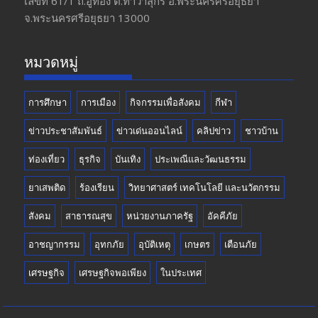
o
a
u
เลขที่ 61/1 ถ.อู่ทอง​ ต.​ท่าวาสุกรี​ อ.พระนครศรีอยุธยา​
จ.พระนครศรีอยุธยา 13000
o
m
b
k
e
หมวดหมู่
การศึกษา
การเมือง
กิจกรรมเพื่อสังคม
กีฬา
ข่าวประชาสัมพันธ์
ข่าวเด่นออนไลน์
คลิปข่าว
ชาวบ้าน
ท่องเที่ยว
ธุรกิจ
บันเทิง
ประเพณีและวัฒนธรรม
ยาเสพติด
ร้องเรียน
วิทยาศาสตร์ เทคโนโลยี และนวัตกรรม
สังคม
สาธารณสุข
หน่วยงานภาครัฐ
อัคคีภัย
อาชญากรรม
อุทกภัย
อุบัติเหตุ
เกษตร
เตือนภัย
เศรษฐกิจ
เศรษฐกิจพอเพียง
ในประเทศ