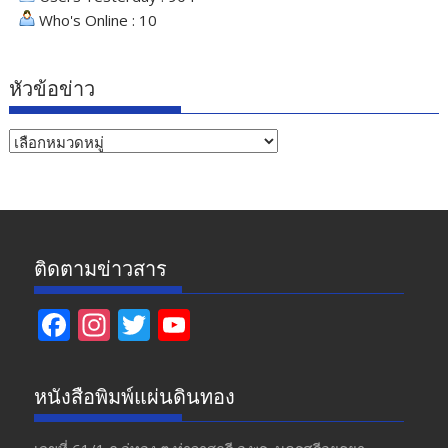
Who's Online : 10
หัวข้อข่าว
หัวข้อ
ข่าว
ติดตามข่าวสาร
F
In
T
Y
ac
st
w
o
e
a
itt
u
หนังสือพิมพ์แผ่นดินทอง
b
gr
er
T