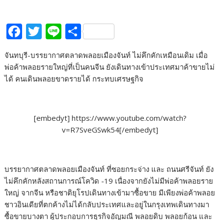
F
T
Li
S
ac
w
n
h
จันทบุรี-บรรยากาศตลาดพลอยเมืองจันท์ ไม่คึกคักเหมือนเดิม เมื่อ
e
itt
e
ar
พ่อค้าพลอยรายใหญ่ที่เป็นคนจีน ยังเดินทางเข้าประเทศมาค้าขายไม่
b
er
e
ได้ คนเดินพลอยขาดรายได้ กระทบเศรษฐกิจ
o
o
[embedyt] https://www.youtube.com/watch?
k
v=R7SveGSwk54[/embedyt]
บรรยากาศตลาดพลอยเมืองจันท์ ที่ซอยกระจ่าง และ ถนนศรีจันท์ ยัง
ไม่คึกคักหลังสถานการณ์โควิด -19 เนื่องจากยังไม่มีพ่อค้าพลอยราย
ใหญ่ จากจีน หรือชาติยุโรปเดินทางเข้ามาซื้อขาย มีเพียงพ่อค้าพลอย
ชาวอินเดียที่ตกค้างไม่ได้กลับประเทศและอยู่ในกรุงเทพเดินทางมา
ซื้อขายบางตา ผู้ประกอบการธุรกิจอัญมณี พลอยดิบ พลอยก้อน และ