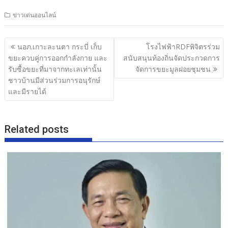
ac
w
n
h
ข่าวเด่นออนไลน์
e
itt
e
ar
b
er
e
แนะแนว
นอภ.เกาะละนตา กระบี่ เก็บ
โรงไฟฟ้าRDFพิจิตรร่วม
o
เรื่อง
ขยะควบคู่การออกกำลังกาย และ
สนับสนุนท้องถิ่นจัดประกวดการ
o
รับซื้อขยะที่มาจากทะเลเท่านั้น
จัดการขยะมูลฝอยชุมชน
ชาวบ้านมีส่วนร่วมการอนุรักษ์
k
และมีรายได้
Related posts