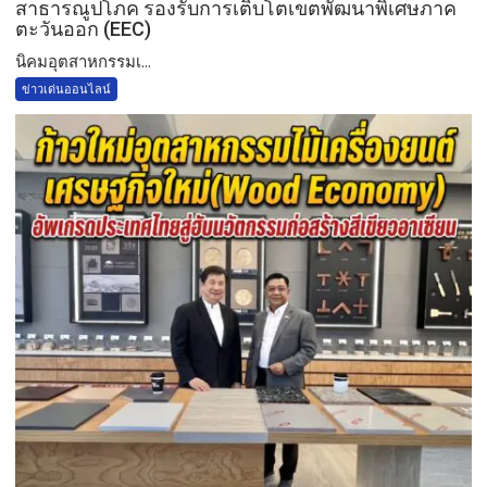
สาธารณูปโภค รองรับการเติบโตเขตพัฒนาพิเศษภาค
ตะวันออก (EEC)
​นิคมอุตสาหกรรมเ...
ข่าวเด่นออนไลน์