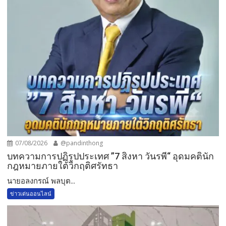
07/08/2026
@pandinthong
บทความการปฏิรูปประเทศ ”7 สิงหา วันรพี“ อุดมคตินัก
กฎหมายภายใต้วิกฤติศรัทธา
นายอลงกรณ์ พลบุต...
ข่าวเด่นออนไลน์