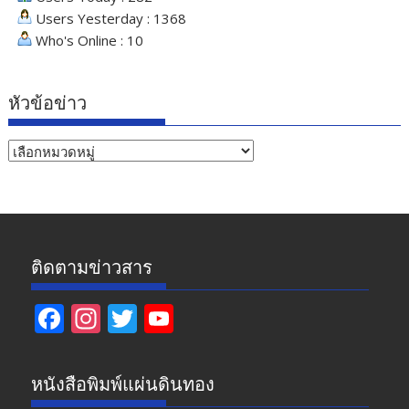
Users Yesterday : 1368
Who's Online : 10
หัวข้อข่าว
หัวข้อ
ข่าว
ติดตามข่าวสาร
F
In
T
Y
ac
st
w
o
e
a
itt
u
หนังสือพิมพ์แผ่นดินทอง
b
gr
er
T