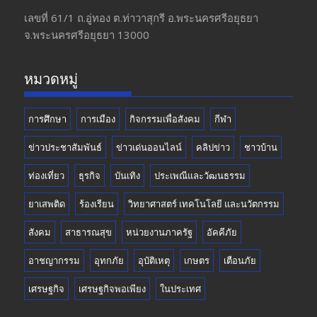
o
a
u
เลขที่ 61/1 ถ.อู่ทอง​ ต.​ท่าวาสุกรี​ อ.พระนครศรีอยุธยา​
จ.พระนครศรีอยุธยา 13000
o
m
b
k
e
หมวดหมู่
การศึกษา
การเมือง
กิจกรรมเพื่อสังคม
กีฬา
ข่าวประชาสัมพันธ์
ข่าวเด่นออนไลน์
คลิปข่าว
ชาวบ้าน
ท่องเที่ยว
ธุรกิจ
บันเทิง
ประเพณีและวัฒนธรรม
ยาเสพติด
ร้องเรียน
วิทยาศาสตร์ เทคโนโลยี และนวัตกรรม
สังคม
สาธารณสุข
หน่วยงานภาครัฐ
อัคคีภัย
อาชญากรรม
อุทกภัย
อุบัติเหตุ
เกษตร
เตือนภัย
เศรษฐกิจ
เศรษฐกิจพอเพียง
ในประเทศ