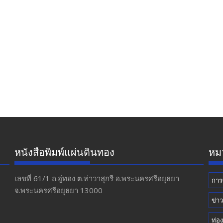
หนังสือพิมพ์แผ่นดินทอง
หมว
เลขที่ 61/1 ถ.อู่ทอง​ ต.​ท่าวาสุกรี​ อ.พระนครศรีอยุธยา​
การ
จ.พระนครศรีอยุธยา 13000
ข่า
ท่อง