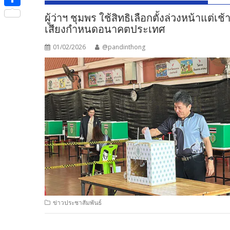
e
i
i
S
ผู้ว่าฯ ชุมพร ใช้สิทธิเลือกตั้งล่วงหน้า
b
t
n
เสียงกำหนดอนาคตประเทศ
h
o
t
e
a
01/02/2026
@pandinthong
o
e
r
k
r
e
ข่าวประชาสัมพันธ์