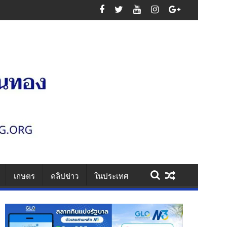
นเสาไฟ รวบคาเพชรเกษม ยึดไอซ์ 1.1 กก. ยาบ้า 61 เม็ด สารภาพรับจ้างส่งยา
เกษตร
คลิปข่าว
ในประเทศ