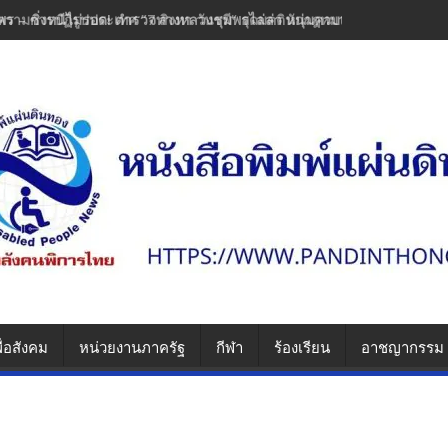
พร – ซิ่งหนีไม่รอด! ตำรวจทางหลวงชุมพรไล่ล่า หนุ่มควบเวฟแต่งซิ่งพุ่งช
ื่อสังคม
หน่วยงานภาครัฐ
กีฬา
ร้องเรียน
อาชญากรรม