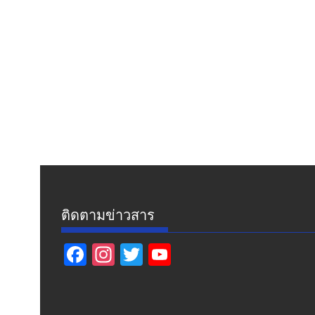
ติดตามข่าวสาร
F
In
T
Y
ac
st
w
o
e
a
itt
u