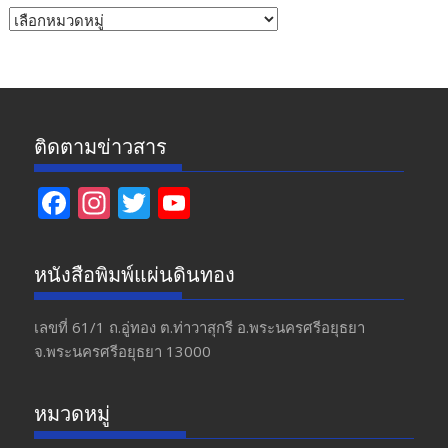
หัวข้อ
ข่าว
ติดตามข่าวสาร
F
In
T
Y
ac
st
w
o
e
a
itt
u
หนังสือพิมพ์แผ่นดินทอง
b
gr
er
T
o
a
u
เลขที่ 61/1 ถ.อู่ทอง​ ต.​ท่าวาสุกรี​ อ.พระนครศรีอยุธยา​
จ.พระนครศรีอยุธยา 13000
o
m
b
k
e
หมวดหมู่