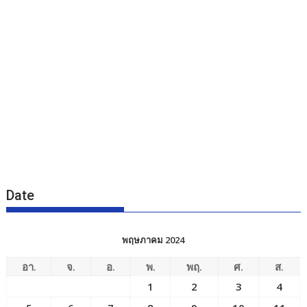
Date
พฤษภาคม 2024
อา.
จ.
อ.
พ.
พฤ.
ศ.
ส.
1
2
3
4