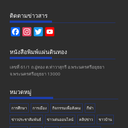
ติดตามข่าวสาร
F
In
T
Y
ac
st
w
o
e
a
itt
u
หนังสือพิมพ์แผ่นดินทอง
b
gr
er
T
o
a
u
เลขที่ 61/1 ถ.อู่ทอง​ ต.​ท่าวาสุกรี​ อ.พระนครศรีอยุธยา​
จ.พระนครศรีอยุธยา 13000
o
m
b
k
e
หมวดหมู่
การศึกษา
การเมือง
กิจกรรมเพื่อสังคม
กีฬา
ข่าวประชาสัมพันธ์
ข่าวเด่นออนไลน์
คลิปข่าว
ชาวบ้าน