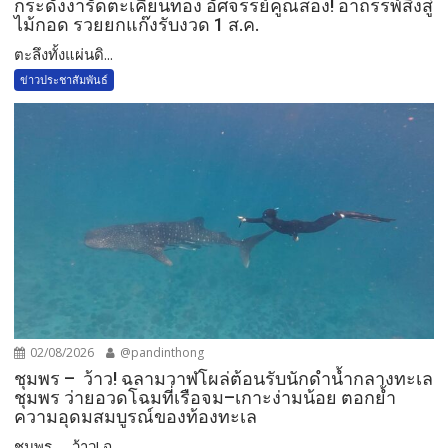
กระดังงารัดตะเคียนทอง อัศจรรย์คูณสอง! อาถรรพ์สิงสู่
ไม้กอด รวยยกแก๊งรับงวด 1 ส.ค.​
​ตะลึงทั้งแผ่นดิ...
ข่าวประชาสัมพันธ์
02/08/2026
@pandinthong
ชุมพร – ว้าว! ฉลามวาฬโผล่ต้อนรับนักดำน้ำกลางทะเล
ชุมพร ว่ายอวดโฉมที่เรือจม–เกาะง่ามน้อย ตอกย้ำ
ความอุดมสมบูรณ์ของท้องทะเล
ชุมพร – ว้าว! ฉ...