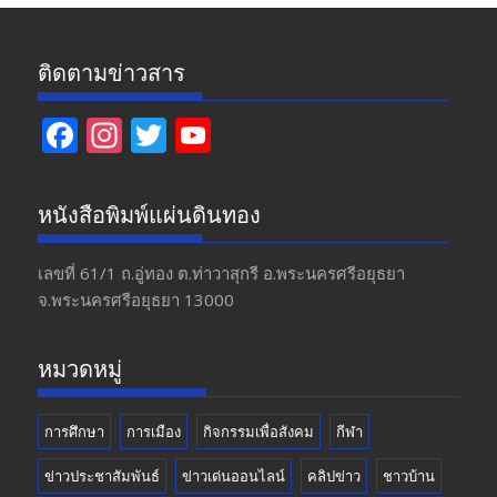
ติดตามข่าวสาร
F
In
T
Y
ac
st
w
o
e
a
itt
u
หนังสือพิมพ์แผ่นดินทอง
b
gr
er
T
o
a
u
เลขที่ 61/1 ถ.อู่ทอง​ ต.​ท่าวาสุกรี​ อ.พระนครศรีอยุธยา​
จ.พระนครศรีอยุธยา 13000
o
m
b
k
e
หมวดหมู่
การศึกษา
การเมือง
กิจกรรมเพื่อสังคม
กีฬา
ข่าวประชาสัมพันธ์
ข่าวเด่นออนไลน์
คลิปข่าว
ชาวบ้าน