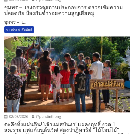
ชุมพร – เร่งตรวจสถานประกอบการ ตรวจเข้มความ
ปลอดภัย ป้องกันซ้ำรอยความสูญเสียหมู่
ชุมพร – เ...
ข่าวประชาสัมพันธ์
02/08/2026
@pandinthong
ตะลึงทั้งแผ่นดิน! ‘เจ้าแม่สบันงา’ แผลงฤทธิ์ งวด 1
สค.รวย แห่แก้บนล้นวัด!​ ส่องปาฏิหาริย์ “ไม้โอบไม้”