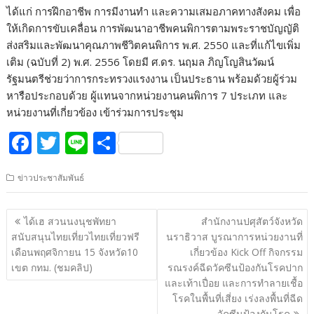
ได้แก่ การฝึกอาชีพ การมีงานทำ และความเสมอภาคทางสังคม เพื่อ
ให้เกิดการขับเคลื่อน การพัฒนาอาชีพคนพิการตามพระราชบัญญัติ
ส่งสริมและพัฒนาคุณภาพชีวิตคนพิการ พ.ศ. 2550 และที่แก้ไขเพิ่ม
เติม (ฉบับที่ 2) พ.ศ. 2556 โดยมี ศ.ดร. นฤมล ภิญโญสินวัฒน์
รัฐมนตรีช่วยว่าการกระทรวงแรงงาน เป็นประธาน พร้อมด้วยผู้ร่วม
หารือประกอบด้วย ผู้แทนจากหน่วยงานคนพิการ 7 ประเภท และ
หน่วยงานที่เกี่ยวข้อง เข้าร่วมการประชุม
F
T
Li
S
ac
w
n
h
ข่าวประชาสัมพันธ์
e
itt
e
ar
b
er
e
แนะแนว
ได้เฮ สวนนงนุชพัทยา
สำนักงานปศุสัตว์จังหวัด
o
เรื่อง
สนับสนุนไทยเที่ยวไทยเที่ยวฟรี
นราธิวาส บูรณาการหน่วยงานที่
o
เดือนพฤศจิกายน 15 จังหวัด10
เกี่ยวข้อง Kick Off กิจกรรม
เขต กทม. (ชมคลิป)
รณรงค์ฉีดวัคซีนป้องกันโรคปาก
k
และเท้าเปื่อย และการทำลายเชื้อ
โรคในพื้นที่เสี่ยง เร่งลงพื้นที่ฉีด
วัคซีนป้องกันโรค