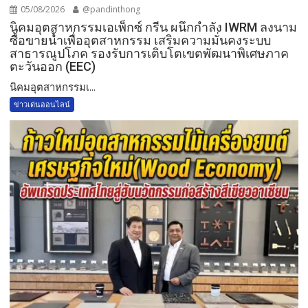
05/08/2026
@pandinthong
​นิคมอุตสาหกรรมเอเพ็กซ์ กรีน ผนึกกำลัง IWRM ลงนาม
ซื้อขายน้ำเพื่ออุตสาหกรรม เสริมความมั่นคงระบบ
สาธารณูปโภค รองรับการเติบโตเขตพัฒนาพิเศษภาค
ตะวันออก (EEC)
​นิคมอุตสาหกรรมเ...
ข่าวเด่นออนไลน์