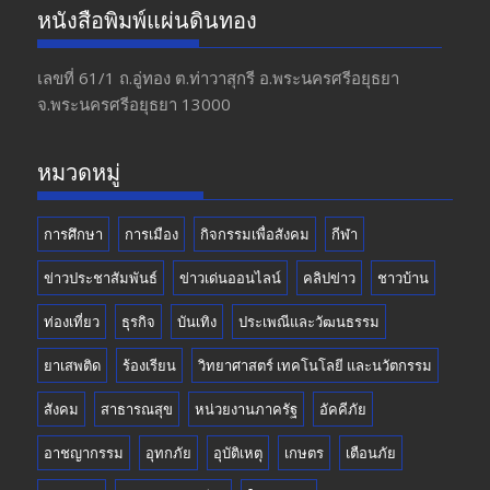
e
a
itt
u
หนังสือพิมพ์แผ่นดินทอง
b
gr
er
T
o
a
u
เลขที่ 61/1 ถ.อู่ทอง​ ต.​ท่าวาสุกรี​ อ.พระนครศรีอยุธยา​
จ.พระนครศรีอยุธยา 13000
o
m
b
k
e
หมวดหมู่
การศึกษา
การเมือง
กิจกรรมเพื่อสังคม
กีฬา
ข่าวประชาสัมพันธ์
ข่าวเด่นออนไลน์
คลิปข่าว
ชาวบ้าน
ท่องเที่ยว
ธุรกิจ
บันเทิง
ประเพณีและวัฒนธรรม
ยาเสพติด
ร้องเรียน
วิทยาศาสตร์ เทคโนโลยี และนวัตกรรม
สังคม
สาธารณสุข
หน่วยงานภาครัฐ
อัคคีภัย
อาชญากรรม
อุทกภัย
อุบัติเหตุ
เกษตร
เตือนภัย