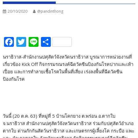
20/10/2020
@pandinthong
F
T
Li
S
ac
w
n
h
นราธิวาส-สำนักงานปศุสัตว์จังหวัดนราธิวาส บูรณาการหน่วยงานที่
e
itt
e
ar
เกี่ยวข้อง Kick Off กิจกรรมรณรงค์ฉีดวัคซีนป้องกันโรคปากและเท้า
b
er
e
เปื่อย และการทำลายเชื้อโรคในพื้นที่เสี่ยง เร่งลงพื้นที่ฉีดวัคซีน
o
ป้องกันโรค
o
k
วันนี้ (20 ต.ค. 63) ที่หมู่ที่ 5 บ้านโคกยาง ต.พร่อน อ.ตากใบ
จ.นราธิวาส สำนักงานปศุสัตว์จังหวัดนราธิวาส ร่วมกับปศุสัตว์อำเภอ
ตากใบ ด่านกักกันสัตว์นราธิวาส และเกษตรกรผู้เลี้ยงโค กระบือ แพะ