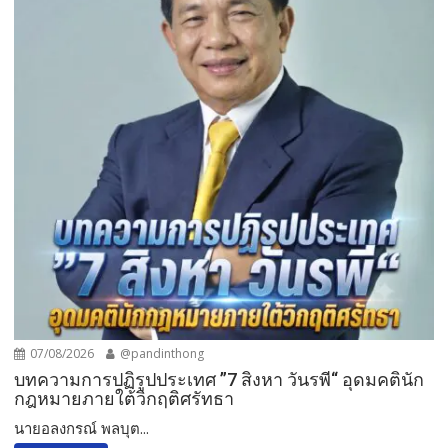
07/08/2026
@pandinthong
บทความการปฏิรูปประเทศ ”7 สิงหา วันรพี“ อุดมคตินัก
กฎหมายภายใต้วิกฤติศรัทธา
นายอลงกรณ์ พลบุต...