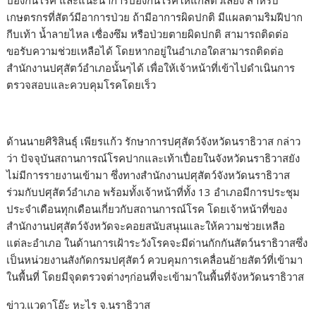
ป้องกันโรค และแนะนำการป้องกันโรคให้แก่สัตว์เลี้ยง สำหรับ
เกษตรกรที่สัตว์มีอาการป่วย ถ้ามีอาการผิดปกติ มีแผลตามริมฝีปาก
กีบเท้า น้ำลายไหล เซื่องซึม หรือป่วยตายผิดปกติ สามารถติดต่อ
ขอรับความช่วยเหลือได้ โดยหากอยู่ในอำเภอใดสามารถติดต่อ
สำนักงานปศุสัตว์อำเภอนั้นๆได้ เพื่อให้เจ้าหน้าที่เข้าไปดำเนินการ
ตรวจสอบและควบคุมโรคโดยเร็ว
ด้านนายศิริสินธุ์ เพียรแก้ว รักษาการปศุสัตว์จังหวัดนราธิวาส กล่าว
ว่า ปัจจุบันสถานการณ์โรคปากและเท้าเปื่อยในจังหวัดนราธิวาสยัง
ไม่มีการรายงานเข้ามา ซึ่งทางสำนักงานปศุสัตว์จังหวัดนราธิวาส
ร่วมกับปศุสัตว์อำเภอ พร้อมทั้งเจ้าหน้าที่ทั้ง 13 อำเภอมีการประชุม
ประจำเดือนทุกเดือนเกี่ยวกับสถานการณ์โรค โดยเจ้าหน้าที่ของ
สำนักงานปศุสัตว์จังหวัดจะคอยสนับสนุนและให้ความช่วยเหลือ
แต่ละอำเภอ ในด้านการเฝ้าระวังโรคจะมีด่านกักกันสัตว์นราธิวาสซึ่ง
เป็นหน่วยงานสังกัดกรมปศุสัตว์ ควบคุมการเคลื่อนย้ายสัตว์ที่เข้ามา
ในพื้นที่ โดยมีจุดตรวจต่างๆก่อนที่จะเข้ามาในพื้นที่จังหวัดนราธิวาส
ข่าว.แวดาโอ๊ะ หะไร จ.นราธิวาส