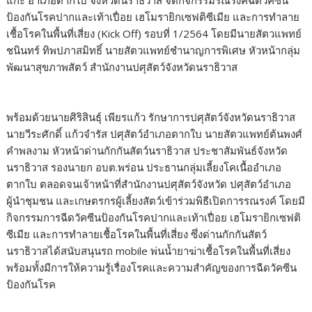
แกะ อำเภอตากใบ จังหวัดนราธิวาส จัดกิจกรรมรณรงค์ฉีดวัคซีน
ป้องกันโรคปากและเท้าเปื่อย เฮโมรายิกเซฟติซีเมีย และการทำลาย
เชื้อโรคในพื้นที่เสี่ยง (Kick Off) รอบที่ 1/2564 โดยมีนายสัตวแพทย์
ชนินทร์ ทิพปภาสมิทธิ์ นายสัตวแพทย์ชำนาญการพิเศษ หัวหน้ากลุ่ม
พัฒนาสุขภาพสัตว์ สำนักงานปศุสัตว์จังหวัดนราธิวาส
พร้อมด้วยนายศิริสินธุ์ เพียรแก้ว รักษาการปศุสัตว์จังหวัดนราธิวาส
นายวีระศักดิ์ แก้วจำรัส ปศุสัตว์อำเภอตากใบ นายสัตวแพทย์ต้นพงศ์
คำพลงาม หัวหน้าด่านกักกันสัตว์นราธิวาส ประชาสัมพันธ์จังหวัด
นราธิวาส รองนายก อบต.พร่อน ประธานกลุ่มเลี้ยงโคเนื้ออำเภอ
ตากใบ ตลอดจนเจ้าหน้าที่สำนักงานปศุสัตว์จังหวัด ปศุสัตว์อำเภอ
ผู้นำชุมชน และเกษตรกรผู้เลี้ยงสัตว์เข้าร่วมพิธีเปิดการรณรงค์ โดยมี
กิจกรรมการฉีดวัคซีนป้องกันโรคปากและเท้าเปื่อย เฮโมรายิกเซฟติ
ซีเมีย และการทำลายเชื้อโรคในพื้นที่เสี่ยง ซึ่งด่านกักกันสัตว์
นราธิวาสได้สนับสนุนรถ mobile พ่นน้ำยาฆ่าเชื้อโรคในพื้นที่เสี่ยง
พร้อมทั้งมีการให้ความรู้เรื่องโรคและความสำคัญของการฉีดวัคซีน
ป้องกันโรค