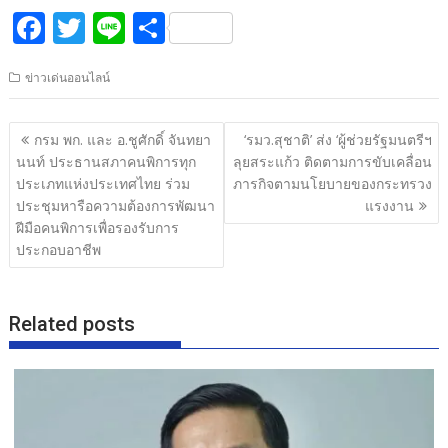
F
T
Li
S
ac
w
n
h
ข่าวเด่นออนไลน์
e
itt
e
ar
b
er
e
แนะแนว
กรม พก. และ อ.ชูศักดิ์ จันทยา
‘รมว.สุชาติ’ ส่ง ‘ผู้ช่วยรัฐมนตรีฯ
o
เรื่อง
นนท์ ประธานสภาคนพิการทุก
ลุยสระแก้ว ติดตามการขับเคลื่อน
o
ประเภทแห่งประเทศไทย ร่วม
ภารกิจตามนโยบายของกระทรวง
ประชุมหารือความต้องการพัฒนา
แรงงาน
k
ฝีมือคนพิการเพื่อรองรับการ
ประกอบอาชีพ
Related posts