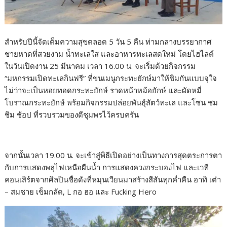
สำหรับปีนี้จัดเต็มความสุขตลอด 5 วัน 5 คืน ท่ามกลางบรรยากาศ
ชายหาดที่สวยงาม น้ำทะเลใส และอาหารทะเลสดใหม่ โดยไฮไลต์
ในวันเปิดงาน 25 มีนาคม เวลา 16.00 น. จะเริ่มด้วยกิจกรรม
“มหกรรมเปิดทะเลกินฟรี” ที่ขนเมนูกระทะยักษ์มาให้ชิมกันแบบจุใจ
ไม่ว่าจะเป็นหอยทอดกระทะยักษ์ ราดหน้าหม้อยักษ์ และผัดหมี่
โบราณกระทะยักษ์ พร้อมกิจกรรมปล่อยพันธุ์สัตว์ทะเล และโซน ชม
ชิม ช้อป ที่รวบรวมของดีชุมพรไว้ครบครัน
จากนั้นเวลา 19.00 น. จะเข้าสู่พิธีเปิดอย่างเป็นทางการสุดตระการตา
กับการแสดงพลุไฟเหนือผืนน้ำ การแสดงควงกระบองไฟ และเวที
คอนเสิร์ตจากศิลปินชื่อดังที่หมุนเวียนมาสร้างสีสันทุกค่ำคืน อาทิ เต๋า
– สมชาย เข็มกลัด, L กอ ฮอ และ Fucking Hero