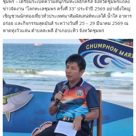
ชุมพร – เตรียมระเบิดความสนุกริมทะเลอีกครั้ง! จังหวัดชุมพรแถลง
e
itt
e
ar
ข่าวจัดงาน “โลกทะเลชุมพร ครั้งที่ 33” ประจำปี 2569 อย่างยิ่งใหญ่
b
er
e
เชิญชวนนักท่องเที่ยวทั่วประเทศมาสัมผัสเสน่ห์ทะเลใต้ น้ำใส อาหาร
o
อร่อย และกิจกรรมสุดมันส์ ระหว่างวันที่ 25 – 29 มีนาคม 2569 ณ
หาดทุ่งวัวแล่น ตำบลสะพลี อำเภอปะทิว จังหวัดชุมพร
o
k