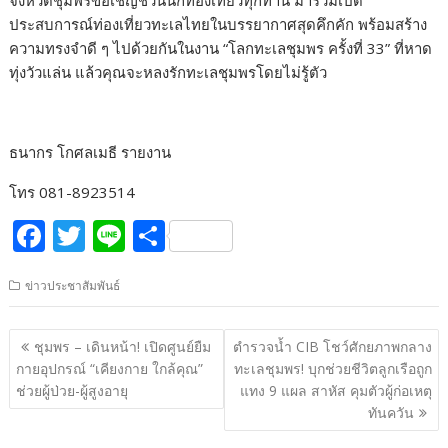
ประสบการณ์ท่องเที่ยวทะเลไทยในบรรยากาศสุดคึกคัก พร้อมสร้าง
ความทรงจำดี ๆ ไปด้วยกันในงาน “โลกทะเลชุมพร ครั้งที่ 33” ที่หาด
ทุ่งวัวแล่น แล้วคุณจะหลงรักทะเลชุมพรโดยไม่รู้ตัว
ธนากร โกศลเมธี รายงาน
โทร 081-8923514
F
T
Li
S
ac
w
n
h
ข่าวประชาสัมพันธ์
e
itt
e
ar
b
er
e
แนะแนว
ชุมพร – เดินหน้า! เปิดศูนย์ยืม
ตำรวจน้ำ CIB โชว์ศักยภาพกลาง
o
เรื่อง
กายอุปกรณ์ “เคียงกาย ใกล้คุณ”
ทะเลชุมพร! บุกช่วยชีวิตลูกเรือถูก
o
ช่วยผู้ป่วย-ผู้สูงอายุ
แทง 9 แผล สาหัส คุมตัวผู้ก่อเหตุ
ทันควัน
k