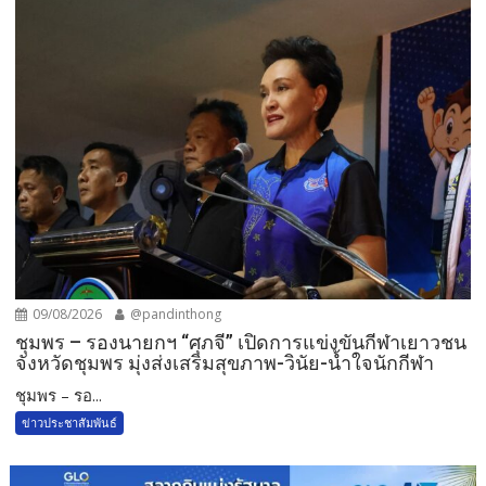
09/08/2026
@pandinthong
ชุมพร – รองนายกฯ “ศุภจี” เปิดการแข่งขันกีฬาเยาวชน
จังหวัดชุมพร มุ่งส่งเสริมสุขภาพ-วินัย-น้ำใจนักกีฬา
ชุมพร – รอ...
ข่าวประชาสัมพันธ์