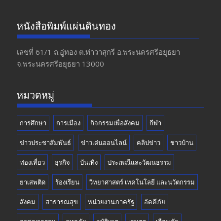
ac
st
w
o
e
a
itt
u
หนังสือพิมพ์แผ่นดินทอง
b
gr
er
T
o
a
u
เลขที่ 61/1 ถ.อู่ทอง​ ต.​ท่าวาสุกรี​ อ.พระนครศรีอยุธยา​
จ.พระนครศรีอยุธยา 13000
o
m
b
k
e
หมวดหมู่
การศึกษา
การเมือง
กิจกรรมเพื่อสังคม
กีฬา
ข่าวประชาสัมพันธ์
ข่าวเด่นออนไลน์
คลิปข่าว
ชาวบ้าน
ท่องเที่ยว
ธุรกิจ
บันเทิง
ประเพณีและวัฒนธรรม
ยาเสพติด
ร้องเรียน
วิทยาศาสตร์ เทคโนโลยี และนวัตกรรม
สังคม
สาธารณสุข
หน่วยงานภาครัฐ
อัคคีภัย