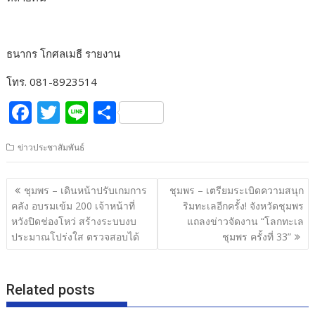
ธนากร โกศลเมธี รายงาน
โทร. 081-8923514
F
T
Li
S
ac
w
n
h
ข่าวประชาสัมพันธ์
e
itt
e
ar
b
er
e
แนะแนว
ชุมพร – เดินหน้าปรับเกมการ
ชุมพร – เตรียมระเบิดความสนุก
o
เรื่อง
คลัง อบรมเข้ม 200 เจ้าหน้าที่
ริมทะเลอีกครั้ง! จังหวัดชุมพร
o
หวังปิดช่องโหว่ สร้างระบบงบ
แถลงข่าวจัดงาน “โลกทะเล
ประมาณโปร่งใส ตรวจสอบได้
ชุมพร ครั้งที่ 33”
k
Related posts