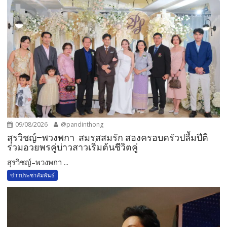
09/08/2026
@pandinthong
สุรวิชญ์–พวงพกา สมรสสมรัก สองครอบครัวปลื้มปีติ
ร่วมอวยพรคู่บ่าวสาวเริ่มต้นชีวิตคู่
สุรวิชญ์–พวงพกา ...
ข่าวประชาสัมพันธ์