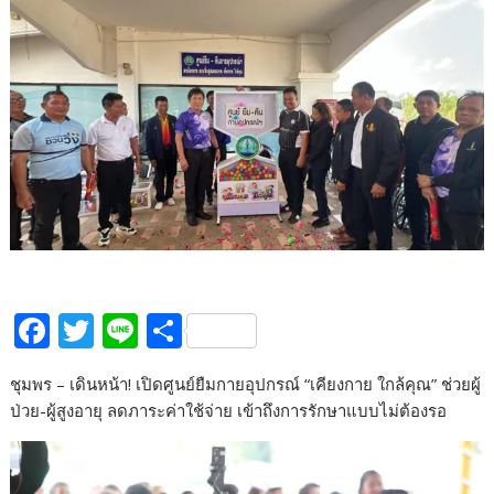
F
T
Li
S
ac
w
n
h
ชุมพร – เดินหน้า! เปิดศูนย์ยืมกายอุปกรณ์ “เคียงกาย ใกล้คุณ” ช่วยผู้
e
itt
e
ar
ป่วย-ผู้สูงอายุ ลดภาระค่าใช้จ่าย เข้าถึงการรักษาแบบไม่ต้องรอ
b
er
e
o