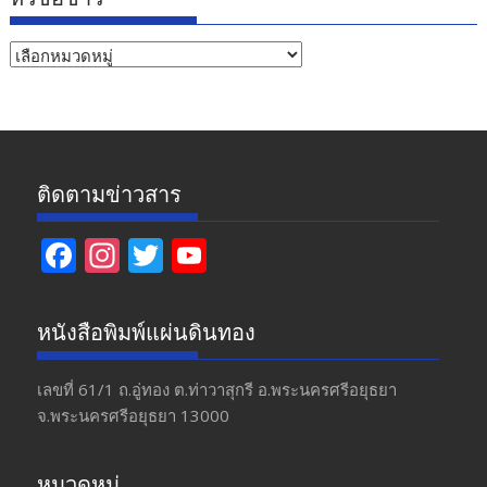
หัวข้อ
ข่าว
ติดตามข่าวสาร
F
In
T
Y
ac
st
w
o
e
a
itt
u
หนังสือพิมพ์แผ่นดินทอง
b
gr
er
T
o
a
u
เลขที่ 61/1 ถ.อู่ทอง​ ต.​ท่าวาสุกรี​ อ.พระนครศรีอยุธยา​
จ.พระนครศรีอยุธยา 13000
o
m
b
k
e
หมวดหมู่