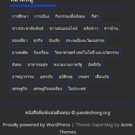
การศึกษา
การเมือง
กิจกรรมเพื่อสังคม
กีฬา
ข่าวประชาสัมพันธ์
ข่าวเด่นออนไลน์
คลิปข่าว
ชาวบ้าน
ท่องเที่ยว
ธุรกิจ
บันเทิง
ประเพณีและวัฒนธรรม
ยาเสพติด
ร้องเรียน
วิทยาศาสตร์ เทคโนโลยี และนวัตกรรม
สังคม
สาธารณสุข
หน่วยงานภาครัฐ
อัคคีภัย
อาชญากรรม
อุทกภัย
อุบัติเหตุ
เกษตร
เตือนภัย
เศรษฐกิจ
เศรษฐกิจพอเพียง
ในประเทศ
หนังสือพิมพ์แผ่นดินทอง © pandinthong.org
Proudly powered by WordPress
|
Theme: SuperMag by
Acme
Themes