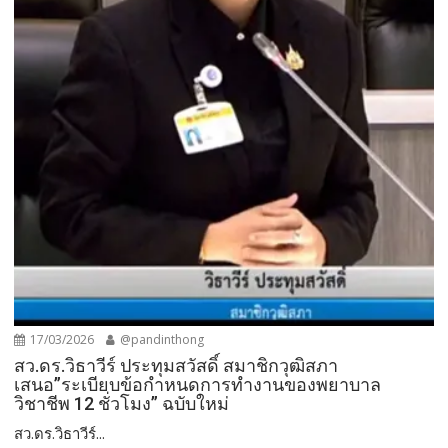
17/03/2026
@pandinthong
สว.ดร.วิธา​วีร์​ ประทุ​ม​สวัสดิ์​ สมาชิกวุฒิสภา
เสนอ”ระเบียบข้อกำหนดการทำงานของพยาบาล
วิชาชีพ​ 12 ชั่วโมง​” ฉบับใหม่
สว.ดร.วิธา​วีร์​...