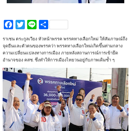
F
T
Li
S
ac
w
n
h
ราเชน ตระกูลเวียง หัวหน้าพรรค พรรคทางเลือกใหม่ ให้สัมภาษณ์ถึง
e
itt
e
ar
จุดยืนและตัวตนของพรรคว่า พรรคทางเลือกใหม่เกิดขึ้นท่ามกลาง
b
er
e
ความเปลี่ยนแปลงทางการเมือง ภายหลังสถานการณ์การเข้ายึด
o
อำนาจของ คสช. ซึ่งทำให้การเมืองไทยวนอยู่กับภาพเดิมซ้ำ ๆ
o
k