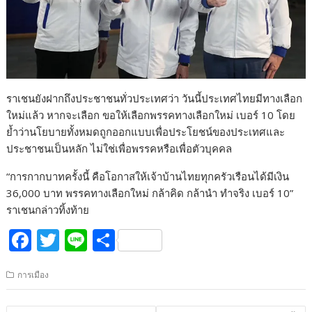
ราเชนยังฝากถึงประชาชนทั่วประเทศว่า วันนี้ประเทศไทยมีทางเลือก
ใหม่แล้ว หากจะเลือก ขอให้เลือกพรรคทางเลือกใหม่ เบอร์ 10 โดย
ย้ำว่านโยบายทั้งหมดถูกออกแบบเพื่อประโยชน์ของประเทศและ
ประชาชนเป็นหลัก ไม่ใช่เพื่อพรรคหรือเพื่อตัวบุคคล
“การกากบาทครั้งนี้ คือโอกาสให้เจ้าบ้านไทยทุกครัวเรือนได้มีเงิน
36,000 บาท พรรคทางเลือกใหม่ กล้าคิด กล้านำ ทำจริง เบอร์ 10”
ราเชนกล่าวทิ้งท้าย
F
T
Li
S
ac
w
n
h
การเมือง
e
itt
e
ar
b
er
e