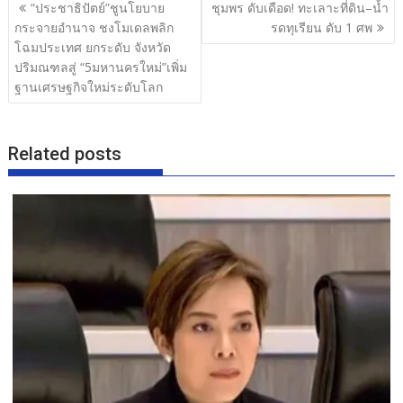
แนะแนว
“ประชาธิปัตย์”ชูนโยบาย
ชุมพร ดับเดือด! ทะเลาะที่ดิน–น้ำ
o
เรื่อง
กระจายอำนาจ ชงโมเดลพลิก
รดทุเรียน ดับ 1 ศพ
o
โฉมประเทศ ยกระดับ จังหวัด
ปริมณฑลสู่ “5มหานครใหม่”เพิ่ม
k
ฐานเศรษฐกิจใหม่ระดับโลก
Related posts