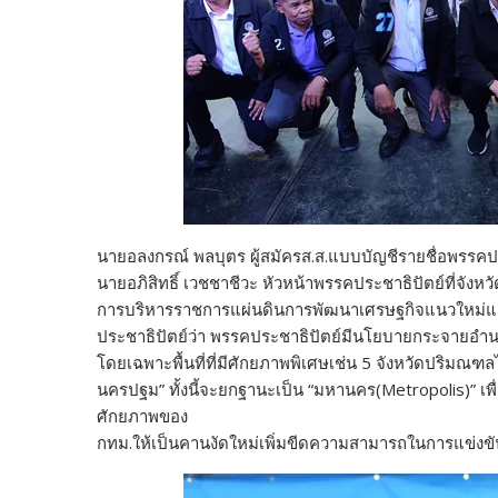
นายอลงกรณ์ พลบุตร ผู้สมัครส.ส.แบบบัญชีรายชื่อพรรคปร
นายอภิสิทธิ์ เวชชาชีวะ หัวหน้าพรรคประชาธิปัตย์ที่จัง
การบริหารราชการแผ่นดินการพัฒนาเศรษฐกิจแนวใหม่แล
ประชาธิปัตย์ว่า พรรคประชาธิปัตย์มีนโยบายกระจายอำนา
โดยเฉพาะพื้นที่ที่มีศักยภาพพิเศษเช่น 5 จังหวัดปริมณ
นครปฐม” ทั้งนี้จะยกฐานะเป็น “มหานคร(Metropolis)” เพื
ศักยภาพของ
กทม.ให้เป็นคานงัดใหม่เพิ่มขีดความสามารถในการแข่ง