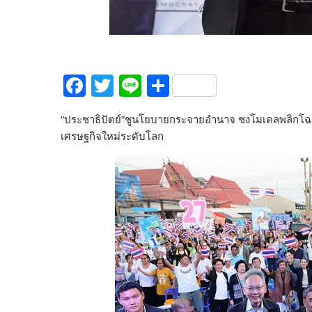
F
T
Li
S
ac
w
n
h
“ประชาธิปัตย์”ชูนโยบายกระจายอำนาจ ชงโมเดลพลิกโฉม
e
itt
e
ar
เศรษฐกิจใหม่ระดับโลก
b
er
e
o
o
k