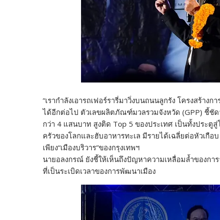
“เรากำลังเอารถเฟอร์รารี่มาวิ่งบนถนนลูกรัง โครงสร้าง
ได้อีกต่อไป ตัวเลขผลิตภัณฑ์มวลรวมจังหวัด (GPP) ชี้ชัด
กว่า 4 แสนบาท สูงติด Top 5 ของประเทศ เป็นทั้งประตูส
ครัวของโลกและฮับอาหารทะเล มีรายได้เฉลี่ยต่อหัวเกือ
เพียง“เมืองบริวาร”ของกรุงเทพฯ
นายอลงกรณ์ ยังชี้ให้เห็นถึงปัญหาความเหลื่อมล้ำขอ
ที่เป็นระเบิดเวลาของการพัฒนาเมือง