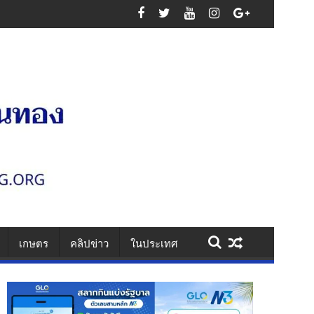
ออุตสาหกรรม เสริมความมั่นคงระบบสาธารณูปโภค รองรับการเติบโตเขตพัฒน
เกษตร
คลิปข่าว
ในประเทศ