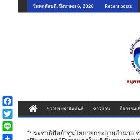
Skip
วันพฤหัสบดี, สิงหาคม 6, 2026
Recent posts
to
content
ข่าวประชาสัมพันธ์
ชาวบ้าน
กิจกรรมเพ
F
a
T
c
“ประชาธิปัตย์”ชูนโยบายกระจายอำนาจ ช
w
L