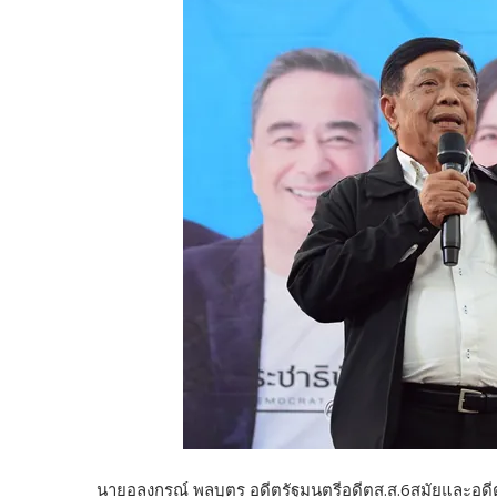
นายอลงกรณ์ พลบุตร อดีตรัฐมนตรีอดีตส.ส.6สมัยและอดีตร