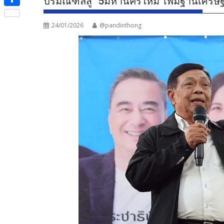
ปริมณฑลสู่ “5มหานครใหม่”เพิ่มฐานเศรษฐ
e
i
i
S
b
t
n
24/01/2026
@pandinthong
h
o
t
e
a
o
e
r
k
r
e