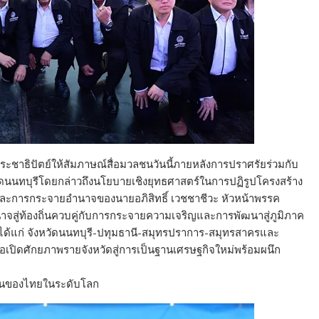
ะชาธิปัตย์ให้สัมภาษณ์สื่อมวลชนวันนี้ภายหลังการปราศรัยร่วมกับ
หวัดนนทบุรีโดยกล่าวถึงนโยบายเชิงยุทธศาสตร์ในการปฏิรูปโครงสร้าง
ะการกระจายอำนาจของนายอภิสิทธิ์ เวชชาชีวะ หัวหน้าพรรค
จสู่ท้องถิ่นควบคู่กับการกระจายความเจริญและการพัฒนาสู่ภูมิภาค
ฑลได้แก่ จังหวัดนนทบุรี-ปทุมธานี-สมุทรปราการ-สมุทรสาครและ
่อเปิดศักยภาพรายจังหวัดสู่การเป็นฐานเศรษฐกิจใหม่พร้อมผนึก
ขันของไทยในระดับโลก