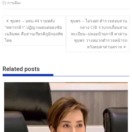
การเมือง
e
itt
e
ar
b
er
e
แนะแนว
ชุมพร – มทบ.44 รวมพลัง
ชุมพร – ไม่รอด! ตำรวจสอบสวน
o
เรื่อง
“ทหารกล้า” ปฏิญาณตนต่อธงชัย
กลาง CIB รวบรถเถื่อนสวม
o
เฉลิมพล สืบสานเกียรติภูมิกองทัพ
ทะเบียน–ปลอมป้ายภาษี คาด่าน
ไทย
ชุมพร วางหมวกตำรวจหน้ารถ
k
หวังตบตาด่านตรวจ
Related posts