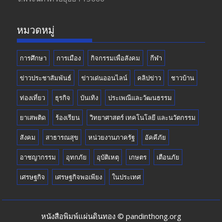
o
m
b
k
e
หมวดหมู่
การศึกษา
การเมือง
กิจกรรมเพื่อสังคม
กีฬา
ข่าวประชาสัมพันธ์
ข่าวเด่นออนไลน์
คลิปข่าว
ชาวบ้าน
ท่องเที่ยว
ธุรกิจ
บันเทิง
ประเพณีและวัฒนธรรม
ยาเสพติด
ร้องเรียน
วิทยาศาสตร์ เทคโนโลยี และนวัตกรรม
สังคม
สาธารณสุข
หน่วยงานภาครัฐ
อัคคีภัย
อาชญากรรม
อุทกภัย
อุบัติเหตุ
เกษตร
เตือนภัย
เศรษฐกิจ
เศรษฐกิจพอเพียง
ในประเทศ
หนังสือพิมพ์แผ่นดินทอง © pandinthong.org