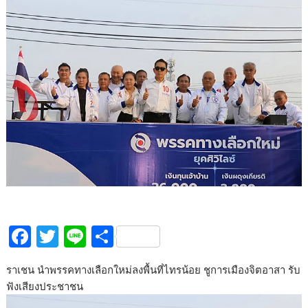
F
T
Li
S
ac
w
n
h
ราเชน นำพรรคทางเลือกใหม่ลงพื้นที่ไทรน้อย ชูการเมืองจิตอาสา รับ
e
itt
e
ar
ฟังเสียงประชาชน
b
er
e