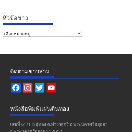
หัวข้อข่าว
หัวข้อ
ข่าว
ติดตามข่าวสาร
F
In
T
Y
ac
st
w
o
e
a
itt
u
หนังสือพิมพ์แผ่นดินทอง
b
gr
er
T
o
a
u
เลขที่ 61/1 ถ.อู่ทอง​ ต.​ท่าวาสุกรี​ อ.พระนครศรีอยุธยา​
จ.พระนครศรีอยุธยา 13000