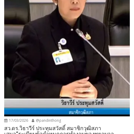
17/03/2026
@pandinthong
สว.ดร.วิธา​วีร์​ ประทุ​ม​สวัสดิ์​ สมาชิกวุฒิสภา
เสนอ”ระเบียบข้อกำหนดการทำงานของพยาบาล