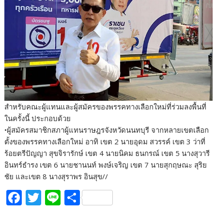
สำหรับคณะผู้แทนและผู้สมัครของพรรคทางเลือกใหม่ที่ร่วมลงพื้นที่
ในครั้งนี้ ประกอบด้วย
•ผู้สมัครสมาชิกสภาผู้แทนราษฎรจังหวัดนนทบุรี จากหลายเขตเลือก
ตั้งของพรรคทางเลือกใหม่ อาทิ เขต 2 นายอุดม สวรรค์ เขต 3 ว่าที่
ร้อยตรีปัญญา สุขจิรารักษ์ เขต 4 นายนิคม ธนกรณ์ เขต 5 นางสุวารี
อินทร์ธำรง เขต 6 นายชานนท์ พงษ์เจริญ เขต 7 นายสุกฤษณะ สุริย
ชัย และเขต 8 นางสุราพร อินสุข//
F
T
Li
S
ac
w
n
h