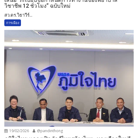
วิชาชีพ​ 12 ชั่วโมง​” ฉบับใหม่
สว.ดร.วิธา​วีร์​...
การเมือง
19/02/2026
@pandinthong