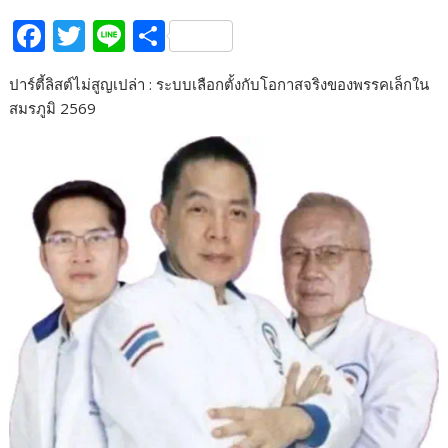
F
T
Li
S
ac
w
n
h
ปาร์ตี้ลิสต์ไม่สูญเปล่า : ระบบเลือกตั้งกับโอกาสจริงของพรรคเล็กใน
e
itt
e
ar
สมรภูมิ 2569
b
er
e
o
o
k