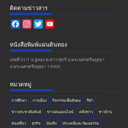
ติดตามข่าวสาร
F
In
T
Y
ac
st
w
o
e
a
itt
u
หนังสือพิมพ์แผ่นดินทอง
b
gr
er
T
o
a
u
เลขที่ 61/1 ถ.อู่ทอง​ ต.​ท่าวาสุกรี​ อ.พระนครศรีอยุธยา​
จ.พระนครศรีอยุธยา 13000
o
m
b
k
e
หมวดหมู่
การศึกษา
การเมือง
กิจกรรมเพื่อสังคม
กีฬา
ข่าวประชาสัมพันธ์
ข่าวเด่นออนไลน์
คลิปข่าว
ชาวบ้าน
ท่องเที่ยว
ธุรกิจ
บันเทิง
ประเพณีและวัฒนธรรม