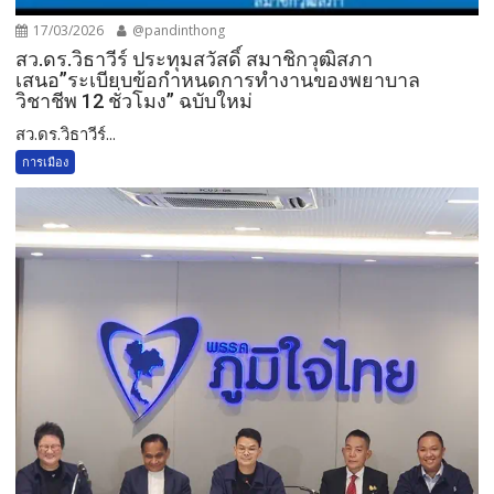
17/03/2026
@pandinthong
สว.ดร.วิธา​วีร์​ ประทุ​ม​สวัสดิ์​ สมาชิกวุฒิสภา
เสนอ”ระเบียบข้อกำหนดการทำงานของพยาบาล
วิชาชีพ​ 12 ชั่วโมง​” ฉบับใหม่
สว.ดร.วิธา​วีร์​...
การเมือง