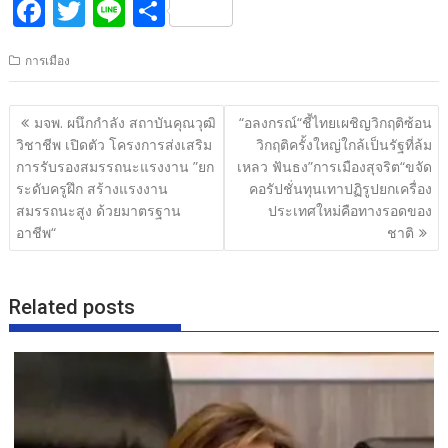
F
T
Li
S
ac
w
n
h
การเมือง
e
itt
e
ar
b
er
e
แนะแนว
มจพ. ผนึกกำลัง สถาบันคุณวุฒิ
“อลงกรณ์“ชี้ไทยเผชิญวิกฤติซ้อน
o
เรื่อง
วิชาชีพ เปิดตัว โครงการส่งเสริม
วิกฤติครั้งใหญ่ใกล้เป็นรัฐที่ล้ม
o
การรับรองสมรรถนะแรงงาน ”ยก
เหลว ฟันธง”การเมืองสุจริต“ขจัด
ระดับครูฝึก สร้างแรงงาน
คอรัปชั่นทุนเทาปฏิรูปยกเครื่อง
k
สมรรถนะสูง ด้วยมาตรฐาน
ประเทศใหม่คือทางรอดของ
อาชีพ“
ชาติ
Related posts