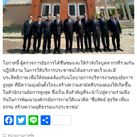
โอกาสนี้ ผู้ตรวจการอัยการได้ชื่นชมและให้กำลังใจบุคลากรที่ร่วมกัน
ปฏิบัติงาน ในการให้บริการประชาชนได้อย่างรวดเร็วและมี
ประสิทธิภาพ เพื่อให้สอดคล้องกับนโยบายการบริหารงานของอัยการ
สูงสุด ที่มีความมุ่งมั่นตั้งใจจะสร้างความสามัคคีปรองดองให้เกิดขึ้น
ในสำนักงานอัยการสูงสุด ซึ่งเป็น สิ่งสำคัญที่จะนำไปสู่ความร่วมมือ
กันในการพัฒนาองค์กรอัยการภายใต้แนวคิด “ซื่อสัตย์ สุจริต เที่ยง
ธรรม สร้างความยุติธรรมแก่ประชาชน”
F
T
Li
S
ac
w
n
h
หน่วยงานภาครัฐ