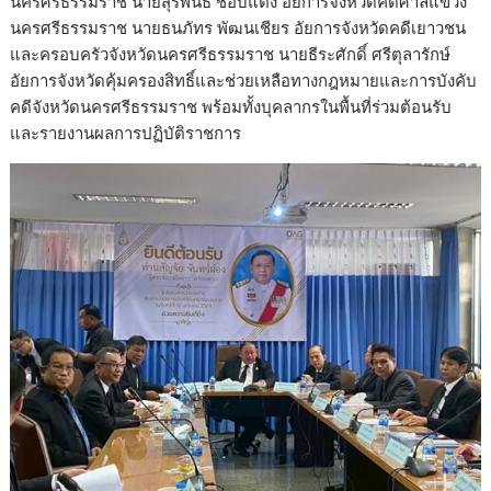
นครศรีธรรมราช นายสุรพันธ์ ชอบแต่ง อัยการจังหวัดคดีศาลแขวง
นครศรีธรรมราช นายธนภัทร พัฒนเชียร อัยการจังหวัดคดีเยาวชน
และครอบครัวจังหวัดนครศรีธรรมราช นายธีระศักดิ์ ศรีตุลารักษ์
อัยการจังหวัดคุ้มครองสิทธิ์และช่วยเหลือทางกฎหมายและการบังคับ
คดีจังหวัดนครศรีธรรมราช พร้อมทั้งบุคลากรในพื้นที่ร่วมต้อนรับ
และรายงานผลการปฏิบัติราชการ