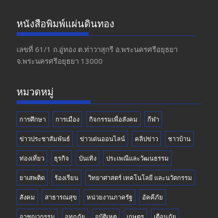
ac
st
w
o
e
a
itt
u
หนังสือพิมพ์แผ่นดินทอง
b
gr
er
T
o
a
u
เลขที่ 61/1 ถ.อู่ทอง​ ต.​ท่าวาสุกรี​ อ.พระนครศรีอยุธยา​
จ.พระนครศรีอยุธยา 13000
o
m
b
k
e
หมวดหมู่
การศึกษา
การเมือง
กิจกรรมเพื่อสังคม
กีฬา
ข่าวประชาสัมพันธ์
ข่าวเด่นออนไลน์
คลิปข่าว
ชาวบ้าน
ท่องเที่ยว
ธุรกิจ
บันเทิง
ประเพณีและวัฒนธรรม
ยาเสพติด
ร้องเรียน
วิทยาศาสตร์ เทคโนโลยี และนวัตกรรม
สังคม
สาธารณสุข
หน่วยงานภาครัฐ
อัคคีภัย
อาชญากรรม
อุทกภัย
อุบัติเหตุ
เกษตร
เตือนภัย