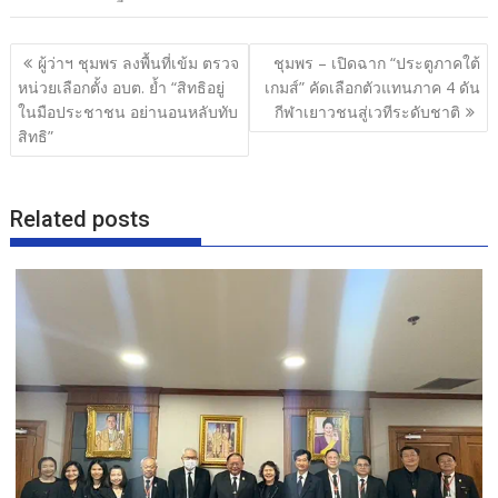
e
itt
e
ar
b
er
e
แนะแนว
ผู้ว่าฯ ชุมพร ลงพื้นที่เข้ม ตรวจ
ชุมพร – เปิดฉาก “ประตูภาคใต้
o
เรื่อง
หน่วยเลือกตั้ง อบต. ย้ำ “สิทธิอยู่
เกมส์” คัดเลือกตัวแทนภาค 4 ดัน
o
ในมือประชาชน อย่านอนหลับทับ
กีฬาเยาวชนสู่เวทีระดับชาติ
สิทธิ”
k
Related posts