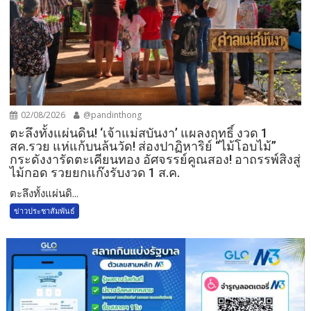
02/08/2026
@pandinthong
ตะลึงทั้งแผ่นดิน! ‘เจ้าแม่สบันงา’ แผลงฤทธิ์ งวด 1
สค.รวย แห่แก้บนล้นวัด!​ ส่องปาฏิหาริย์ “ไม้โอบไม้”
กระดังงารัดตะเคียนทอง อัศจรรย์คูณสอง! อาถรรพ์สิงสู่
ไม้กอด รวยยกแก๊งรับงวด 1 ส.ค.​
​ตะลึงทั้งแผ่นดิ...
ข่าวประชาสัมพันธ์