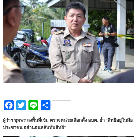
F
T
Li
S
ac
w
n
h
ผู้ว่าฯ ชุมพร ลงพื้นที่เข้ม ตรวจหน่วยเลือกตั้ง อบต. ย้ำ “สิทธิอยู่ในมือ
e
itt
e
ar
ประชาชน อย่านอนหลับทับสิทธิ”
b
er
e