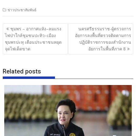
ac
w
n
h
ข่าวประชาสัมพันธ์
e
itt
e
ar
b
er
e
แนะแนว
ชุมพร – อากาศแห้ง–ลมแรง
นครศรีธรรมราช-ผู้ตรวจการ
o
เรื่อง
ไฟป่าใกล้ชุมชนปะทิว–เมือง
อัยการลงพื้นที่ตรวจติดตามการ
o
ชุมพรปะทุ เตือนประชาชนหยุด
ปฏิบัติราชการของสำนักงาน
จุดไฟเด็ดขาด
อัยการในพื้นที่ภาค 8
k
Related posts