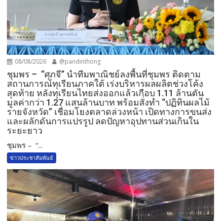
08/08/2026
@pandinthong
ชุมพร – “ศุภจี” นำทีมพาณิชย์ลงพื้นที่ชุมพร ติดตาม
สถานการณ์ทุเรียนภาคใต้ เร่งบริหารผลผลิตช่วงโค้ง
สุดท้าย หลังทุเรียนไทยส่งออกแล้วเกือบ 1.11 ล้านตัน
มูลค่ากว่า 1.27 แสนล้านบาท พร้อมสั่งทำ “ปฏิทินผลไม้
รายจังหวัด” เชื่อมโยงตลาดล่วงหน้า เปิดทางการขนส่ง
และผลักดันการแปรรูป ลดปัญหาอุปทานส่วนเกินใน
ระยะยาว
ชุมพร – “...
ข่าวประชาสัมพันธ์