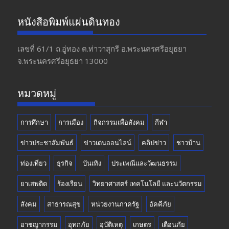
ac
st
w
o
e
a
itt
u
หนังสือพิมพ์แผ่นดินทอง
b
gr
er
T
o
a
u
เลขที่ 61/1 ถ.อู่ทอง​ ต.​ท่าวาสุกรี​ อ.พระนครศรีอยุธยา​
จ.พระนครศรีอยุธยา 13000
o
m
b
k
e
หมวดหมู่
การศึกษา
การเมือง
กิจกรรมเพื่อสังคม
กีฬา
ข่าวประชาสัมพันธ์
ข่าวเด่นออนไลน์
คลิปข่าว
ชาวบ้าน
ท่องเที่ยว
ธุรกิจ
บันเทิง
ประเพณีและวัฒนธรรม
ยาเสพติด
ร้องเรียน
วิทยาศาสตร์ เทคโนโลยี และนวัตกรรม
สังคม
สาธารณสุข
หน่วยงานภาครัฐ
อัคคีภัย
อาชญากรรม
อุทกภัย
อุบัติเหตุ
เกษตร
เตือนภัย