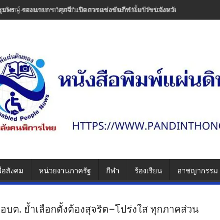
ชุมพร - รองนายกฯ "ศุภจี" เปิดการแข่งขันกีฬาเยาวชนจังหวัดชุมพร มุ่งส่งเส
ื่อสังคม
หน่วยงานภาครัฐ
กีฬา
ร้องเรียน
อาชญากรรม
ง อบต. ย้ำเลือกตั้งต้องสุจริต–โปร่งใส ทุกภาคส่วน