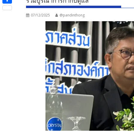
ร่วมบูรณาการกำกับดูแล
e
i
i
S
b
t
n
07/12/2025
@pandinthong
h
o
t
e
a
o
e
r
k
r
e