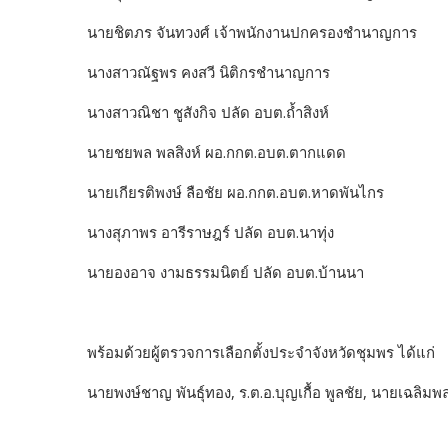
นายชิตภร จันทวงศ์ เจ้าพนักงานปกครองชำนาญการ
นางสาวณัฐพร คงสวี นิติกรชำนาญการ
นางสาวณิชา ชูสังกิจ ปลัด อบต.ถ้ำสิงห์
นายชยพล พลสิงห์ ผอ.กกต.อบต.ตากแดด
นายเกียรติพงษ์ ลือชัย ผอ.กกต.อบต.หาดพันไกร
นางสุภาพร อารีราษฎร์ ปลัด อบต.นาทุ่ง
นายองอาจ งามธรรมนิตย์ ปลัด อบต.บ้านนา
พร้อมด้วยผู้ตรวจการเลือกตั้งประจำจังหวัดชุมพร ได้แก่
นายพงษ์ชาญ พันธุ์ทอง, ร.ต.อ.บุญเกื้อ พูลชัย, นายเฉลิม