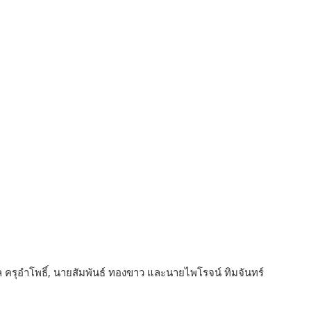
พล ครุอำโพธิ์, นายสัมพันธ์ ทองขาว และนายไพโรจน์ ทิมจันทร์