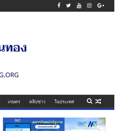
ริมสุขภาพ-วินัย-น้ำใจนักกีฬา
เกษตร
คลิปข่าว
ในประเทศ