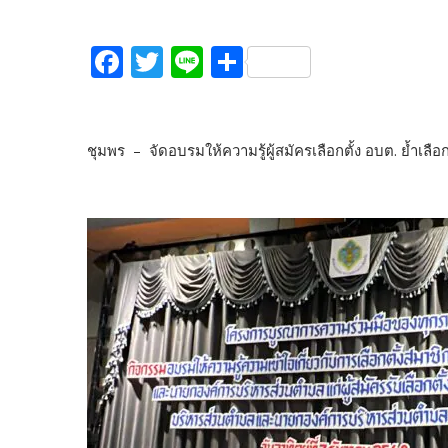
F
T
Li
S
ac
w
n
h
e
itt
e
ar
b
er
e
ชุมพร – จัดอบรมให้ความรู้ผู้สมัครเลือกตั้ง อบต. ย้ำเลื
o
o
k