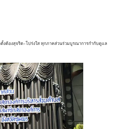
อกตั้งต้องสุจริต–โปร่งใส ทุกภาคส่วนร่วมบูรณาการกำกับดูแล