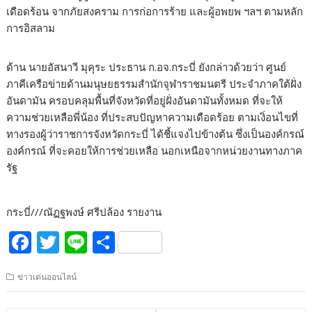
เดือดร้อน จากภัยสงคราม การก่อการร้าย และผู้อพยพ ฯลฯ ตามหลัก
การอิสลาม
ด้าน นายอัสนาวี มุคุระ ประธาน ก.อจ.กระบี่ ยังกล่าวด้วยว่า ศูนย์
ภาคีเครือข่ายด้านมนุษยธรรมสำนักจุฬาราชมนตรี ประจำภาคใต้ฝั่ง
อันดามัน ครอบคลุมพื้นที่จังหวัดที่อยู่ฝั่งอันดามันทั้งหมด ที่จะให้
ความช่วยเหลือพี่น้อง ที่ประสบปัญหาความเดือดร้อย ตามเงิ่อนไขที่
ทางรองผู้ว่าราชการจังหวัดกระบี่ ได้ชี้แจงไปข้างต้น ซึ่งเป็นองค์กรณ์
องค์กรณ์ ที่จะคอยให้การช่วยเหลือ นอกเหนือจากหน่วยงานทางภาค
รัฐ
กระบี่///ณัฏฐพงษ์ ศรีปล้อง รายงาน
F
T
Li
S
ac
w
n
h
ข่าวเด่นออนไลน์
e
itt
e
ar
b
er
e