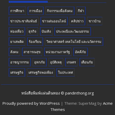
การศึกษา
การเมือง
กิจกรรมเพื่อสังคม
กีฬา
ข่าวประชาสัมพันธ์
ข่าวเด่นออนไลน์
คลิปข่าว
ชาวบ้าน
ท่องเที่ยว
ธุรกิจ
บันเทิง
ประเพณีและวัฒนธรรม
ยาเสพติด
ร้องเรียน
วิทยาศาสตร์ เทคโนโลยี และนวัตกรรม
สังคม
สาธารณสุข
หน่วยงานภาครัฐ
อัคคีภัย
อาชญากรรม
อุทกภัย
อุบัติเหตุ
เกษตร
เตือนภัย
เศรษฐกิจ
เศรษฐกิจพอเพียง
ในประเทศ
หนังสือพิมพ์แผ่นดินทอง © pandinthong.org
Proudly powered by WordPress
|
Theme: SuperMag by
Acme
Themes