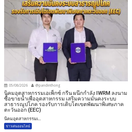
05/08/2026
@pandinthong
​นิคมอุตสาหกรรมเอเพ็กซ์ กรีน ผนึกกำลัง IWRM ลงนาม
ซื้อขายน้ำเพื่ออุตสาหกรรม เสริมความมั่นคงระบบ
สาธารณูปโภค รองรับการเติบโตเขตพัฒนาพิเศษภาค
ตะวันออก (EEC)
​นิคมอุตสาหกรรมเ...
ข่าวเด่นออนไลน์