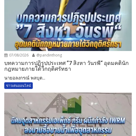
07/08/2026
@pandinthong
บทความการปฏิรูปประเทศ ”7 สิงหา วันรพี“ อุดมคตินัก
กฎหมายภายใต้วิกฤติศรัทธา
นายอลงกรณ์ พลบุต...
ข่าวเด่นออนไลน์