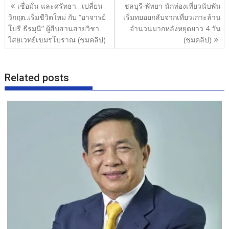
แนะแนว
เชื่อมั่น และศรัทธา…เปลี่ยน
ชลบุรี-พัทยา นักท่องเที่ยวนับพัน
o
เรื่อง
วิกฤต..เริ่มชีวิตใหม่ กับ “อาจารย์
เริ่มทยอยกลับจากเที่ยวเกาะล้าน
o
โบรี ธีรมุนี” ผู้สืบสานสายวิชา
จำนวนมากหลังหยุดยาว 4 วัน
ไสยเวทย์เขมรโบราณ (ชมคลิป)
(ชมคลิป)
k
Related posts