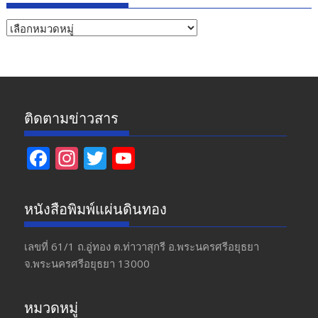
หัวข้อ
ข่าว
ติดตามข่าวสาร
F
In
T
Y
ac
st
w
o
e
a
itt
u
หนังสือพิมพ์แผ่นดินทอง
b
gr
er
T
o
a
u
เลขที่ 61/1 ถ.อู่ทอง​ ต.​ท่าวาสุกรี​ อ.พระนครศรีอยุธยา​
จ.พระนครศรีอยุธยา 13000
o
m
b
k
e
หมวดหมู่