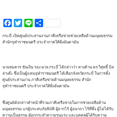
F
T
Li
S
ac
w
n
h
กระบี่-เปิดศูนย์ประสานงานภาคีเครือข่ายช่วยเหลือด้านมนุษยธรรม
e
itt
e
ar
สำนักจุฬาราชมนตรี ประจำภาคใต้ฝั่งอันดามัน
b
er
e
o
o
นายสมควร ขันเงิน รอง ผวจ.กระบี่ ได้กล่าวว่า ทางด้าน ดร.วิสุทธิ์ บิล
k
ล่าเต๊ะ ซึ่งเป็นผู้แทนจุฬาราชมนตรี ได้เลือกจังหวัดกระบี่ ในการตั้ง
ศูนย์ประสานงาน ภาคีเครือข่ายด้านมนุษยธรรม สำนัก
จุฬาราชมนตรี ประจำภาคใต้ฝั่งอันดามัน
ซึ่งศูนย์ดังกล่าวทำหน้าที่รวมภาคีเครือข่ายในการช่วยเหลือด้าน
มนุษยธรรม แก่ผู้ประสบภัยพิบัติ ผู้ยากไร้ ผู้อนาถา ไร้ที่พึ่ง ผู้ไม่ได้รับ
ความเป็นธรรม ผู้ถูกกระทำความรุนแรง และบุคคลผู้ได้รับความ