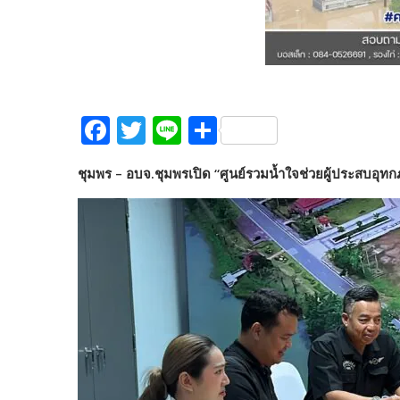
F
T
Li
S
ac
w
n
h
ชุมพร – อบจ.ชุมพรเปิด “ศูนย์รวมน้ำใจช่วยผู้ประสบอุทกภั
e
itt
e
ar
b
er
e
o
o
k