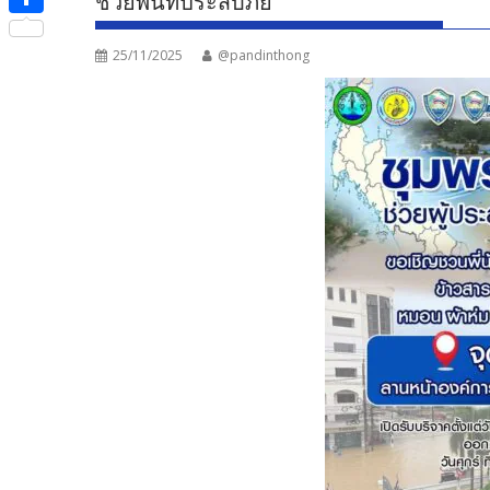
ช่วยพื้นที่ประสบภัย
e
i
i
S
b
t
n
25/11/2025
@pandinthong
h
o
t
e
a
o
e
r
k
r
e