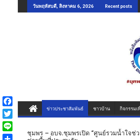
Skip
วันพฤหัสบดี, สิงหาคม 6, 2026
Recent posts
to
content
ข่าวประชาสัมพันธ์
ชาวบ้าน
กิจกรรมเพ
F
a
T
c
ชุมพร – อบจ.ชุมพรเปิด “ศูนย์รวมน้ำใจช่ว
w
L