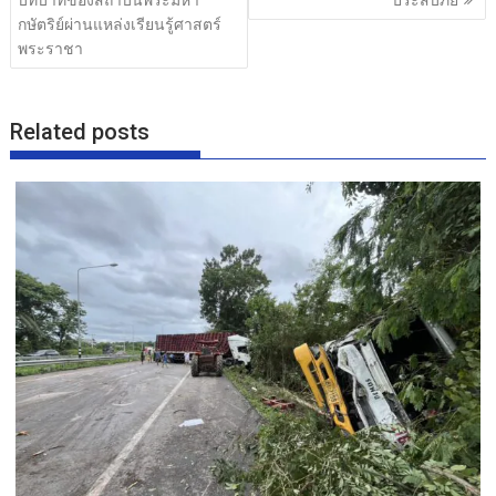
k
กษัตริย์ผ่านแหล่งเรียนรู้ศาสตร์
พระราชา
Related posts