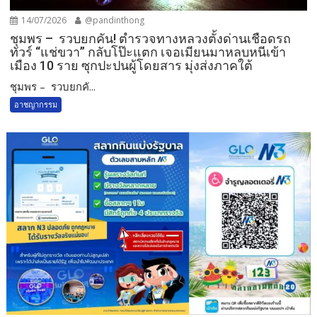
14/07/2026
@pandinthong
ชุมพร – รวบยกคัน! ตำรวจทางหลวงตั้งด่านเชือดรถ
ทัวร์ “แช่ขวา” กลับโป๊ะแตก เจอเมียนมาหลบหนีเข้า
เมือง 10 ราย ซุกปะปนผู้โดยสาร มุ่งส่งภาคใต้
ชุมพร – รวบยกคั...
อาชญากรรม