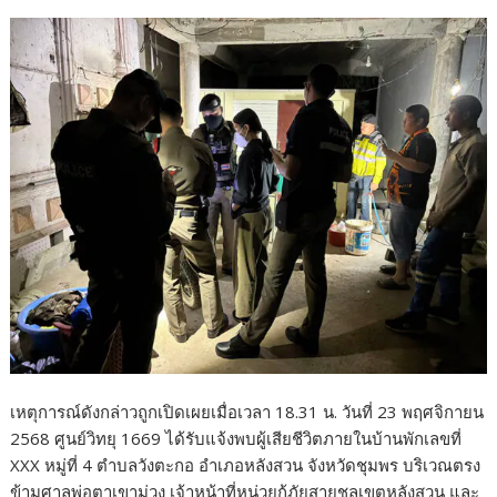
เหตุการณ์ดังกล่าวถูกเปิดเผยเมื่อเวลา 18.31 น. วันที่ 23 พฤศจิกายน
2568 ศูนย์วิทยุ 1669 ได้รับแจ้งพบผู้เสียชีวิตภายในบ้านพักเลขที่
XXX หมู่ที่ 4 ตำบลวังตะกอ อำเภอหลังสวน จังหวัดชุมพร บริเวณตรง
ข้ามศาลพ่อตาเขาม่วง เจ้าหน้าที่หน่วยกู้ภัยสายชลเขตหลังสวน และ