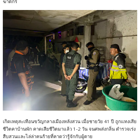
ฆาตกร
b
er
e
o
o
k
เกิดเหตุสะเทือนขวัญกลางเมืองหลังสวน เมื่อชายวัย 41 ปี ถูกแทงเสีย
ชีวิตคาบ้านพัก คาดเสียชีวิตมาแล้ว 1-2 วัน จนศพส่งกลิ่น ตำรวจเร่ง
สืบสวนและไล่ล่าคนร้ายที่คาดว่ารู้จักกับผู้ตาย