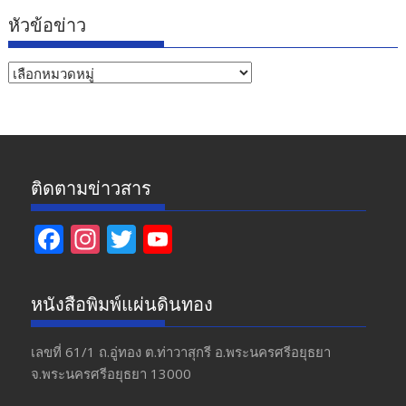
หัวข้อข่าว
หัวข้อ
ข่าว
ติดตามข่าวสาร
F
In
T
Y
ac
st
w
o
e
a
itt
u
หนังสือพิมพ์แผ่นดินทอง
b
gr
er
T
o
a
u
เลขที่ 61/1 ถ.อู่ทอง​ ต.​ท่าวาสุกรี​ อ.พระนครศรีอยุธยา​
จ.พระนครศรีอยุธยา 13000
o
m
b