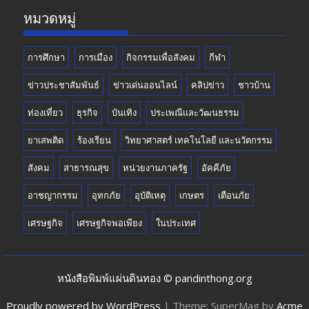
k
e
หมวดหมู่
การศึกษา
การเมือง
กิจกรรมเพื่อสังคม
กีฬา
ข่าวประชาสัมพันธ์
ข่าวเด่นออนไลน์
คลิปข่าว
ชาวบ้าน
ท่องเที่ยว
ธุรกิจ
บันเทิง
ประเพณีและวัฒนธรรม
ยาเสพติด
ร้องเรียน
วิทยาศาสตร์ เทคโนโลยี และนวัตกรรม
สังคม
สาธารณสุข
หน่วยงานภาครัฐ
อัคคีภัย
อาชญากรรม
อุทกภัย
อุบัติเหตุ
เกษตร
เตือนภัย
เศรษฐกิจ
เศรษฐกิจพอเพียง
ในประเทศ
หนังสือพิมพ์แผ่นดินทอง © pandinthong.org
Proudly powered by WordPress
|
Theme: SuperMag by
Acme