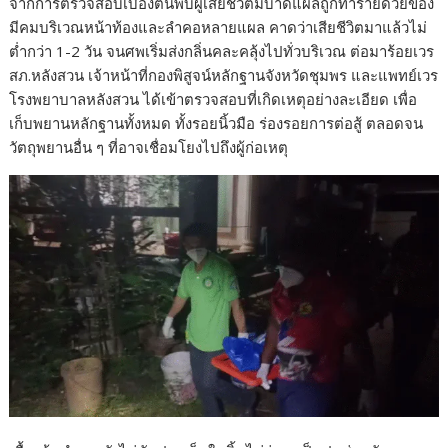
จากการตรวจสอบเบื้องต้นพบผู้เสียชีวิตมีบาดแผลถูกทำร้ายด้วยของ
มีคมบริเวณหน้าท้องและลำคอหลายแผล คาดว่าเสียชีวิตมาแล้วไม่
ต่ำกว่า 1-2 วัน จนศพเริ่มส่งกลิ่นคละคลุ้งไปทั่วบริเวณ ต่อมาร้อยเวร
สภ.หลังสวน เจ้าหน้าที่กองพิสูจน์หลักฐานจังหวัดชุมพร และแพทย์เวร
โรงพยาบาลหลังสวน ได้เข้าตรวจสอบที่เกิดเหตุอย่างละเอียด เพื่อ
เก็บพยานหลักฐานทั้งหมด ทั้งรอยนิ้วมือ ร่องรอยการต่อสู้ ตลอดจน
วัตถุพยานอื่น ๆ ที่อาจเชื่อมโยงไปถึงผู้ก่อเหตุ