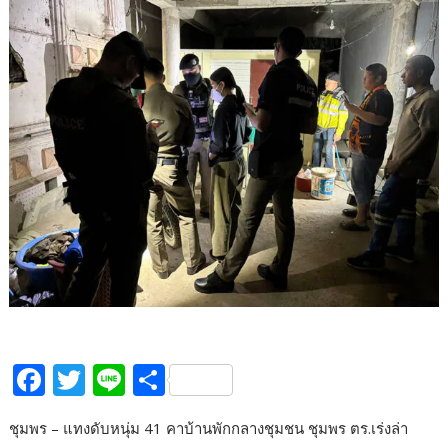
F
T
Li
S
ac
w
n
h
ชุมพร – แทงดับหนุ่ม 41 คาบ้านพักกลางชุมชน ชุมพร ตร.เร่งล่า
e
itt
e
ar