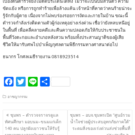
เบื้องต้นตำรวจยังไม่ตัดประเด็นใดทิ้ง ไม่ว่าจะเป็นปมส่วนตัว ความ
ขัดแย้ง หรือการถูกทำร้ายเพื่อล้างแค้น เจ้าหน้าที่คาดว่าคนร้ายน่าจะ
รู้จักกับผู้ตาย เนื่องจากไม่พบร่องรอยการงัดแงะภายในบ้าน ขณะนี้
ตำรวจกำลังเร่งติดตามตัวผู้ก่อเหตุอย่างเร่งด่วน เชื่อว่ายังหลบหนีอยู่
ในพื้นที่ เพื่อคลี่คลายคดีและคืนความปลอดภัยให้กับประชาชนใน
พื้นที่วังตะกอและอำเภอหลังสวน พร้อมทั้งประสานญาติของผู้เสีย
ชีวิตให้มารับศพไปบำเพ็ญกุศลตามพิธีกรรมทางศาสนาต่อไป
ธนากร โกศลเมธีรายงาน 0818923514
F
T
Li
S
ac
w
n
h
อาชญากรรม
e
itt
e
ar
b
er
e
แนะแนว
ชุมพร – ตำรวจจราจรดูแล
ชุมพร – อบจ.ชุมพรเปิด “ศูนย์รวม
o
เรื่อง
ทัศนศึกษา มอบนม–ขนมแก่เด็ก
น้ำใจช่วยผู้ประสบอุทกภัยภาคใต้”
o
140 คน ปลูกฝังเยาวชนให้รับรู้
ระดมสิ่งของเร่งด่วนส่งช่วยพื้นที่
บทบาทของสถาบันพระมหา
ประสบภัย