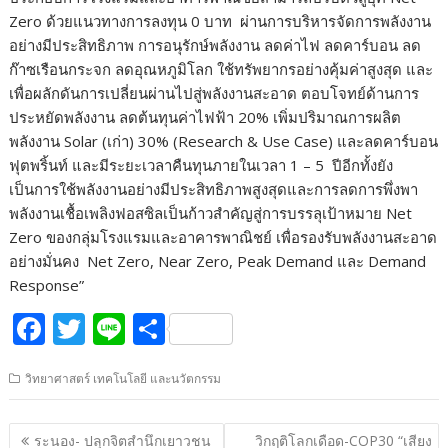
Zero ด้วยแนวทางการลงทุน 0 บาท ผ่านการบริหารจัดการพลังงาน
อย่างมีประสิทธิภาพ การอนุรักษ์พลังงาน ลดค่าไฟ ลดคาร์บอน ลด
ก๊าซเรือนกระจก ลดอุณหภูมิโลก ใช้ทรัพยากรอย่างคุ้มค่าสูงสุด และ
เพื่อผลักดันการเปลี่ยนผ่านไปสู่พลังงานสะอาด ตอบโจทย์ด้านการ
ประหยัดพลังงาน ลดต้นทุนค่าไฟฟ้า 20% เพิ่มปริมาณการผลิต
พลังงาน Solar (เก่า) 30% (Research & Use Case) และลดคาร์บอน
ฟุตพริ้นท์ และมีระยะเวลาคืนทุนภายในเวลา 1 – 5 ปีอีกทั้งยัง
เป็นการใช้พลังงานอย่างมีประสิทธิภาพสูงสุดและการลดการพึ่งพา
พลังงานเชื้อเพลิงฟอสซิลเป็นก้าวสำคัญสู่การบรรลุเป้าหมาย Net
Zero ของกลุ่มโรงแรมและอาคารพาณิชย์ เพื่อรองรับพลังงานสะอาด
อย่างมั่นคง Net Zero, Near Zero, Peak Demand และ Demand
Response”
F
T
Li
S
ac
w
n
h
วิทยาศาสตร์ เทคโนโลยี และนวัตกรรม
e
itt
e
ar
b
er
e
แนะแนว
ระนอง- ปลุกจิตสำนึกเยาวชน
วิกฤติโลกเดือด-COP30 “เสียง