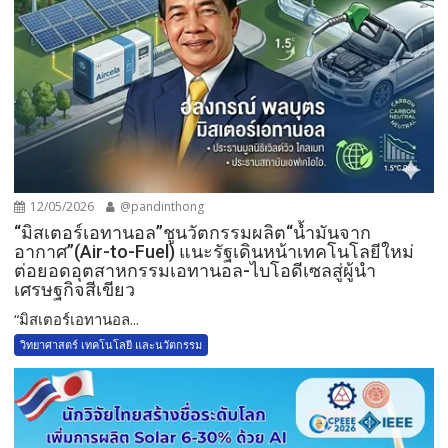
12/05/2026
@pandinthong
“มิสเตอร์เอทานอล”ชูนวัตกรรมผลิต“น้ำมันจาก
อากาศ”(Air-to-Fuel) แนะรัฐเดินหน้าเทคโนโลยีใหม่
ต่อยอดอุตสาหกรรมเอทานอล-ไบโอดีเซลสู่ผู้นำ
เศรษฐกิจสีเขียว
“มิสเตอร์เอทานอล...
วิทยาศาสตร์ เทคโนโลยี และนวัตกรรม