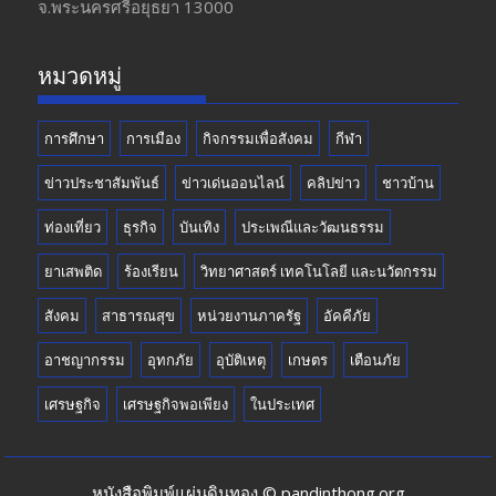
จ.พระนครศรีอยุธยา 13000
o
m
b
k
e
หมวดหมู่
การศึกษา
การเมือง
กิจกรรมเพื่อสังคม
กีฬา
ข่าวประชาสัมพันธ์
ข่าวเด่นออนไลน์
คลิปข่าว
ชาวบ้าน
ท่องเที่ยว
ธุรกิจ
บันเทิง
ประเพณีและวัฒนธรรม
ยาเสพติด
ร้องเรียน
วิทยาศาสตร์ เทคโนโลยี และนวัตกรรม
สังคม
สาธารณสุข
หน่วยงานภาครัฐ
อัคคีภัย
อาชญากรรม
อุทกภัย
อุบัติเหตุ
เกษตร
เตือนภัย
เศรษฐกิจ
เศรษฐกิจพอเพียง
ในประเทศ
หนังสือพิมพ์แผ่นดินทอง © pandinthong.org