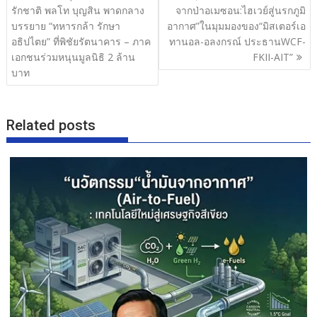
o
เรื่อง
รักชาติ พลโท บุญสิน พาดกลาง
จากป่าอเมซอน:ไฮเวย์สู่นรกภูมิ
o
บรรยาย “ทหารกล้า รักษา
อากาศ”ในมุมมองของ“มิสเตอร์เอ
อธิปไตย” ที่พิชัยรัตนาคาร – ภาค
ทานอล-อลงกรณ์ ประธานWCF-
k
เอกชนร่วมหนุนมูลนิธิ 2 ล้าน
FKII-AIT”
บาท
Related posts