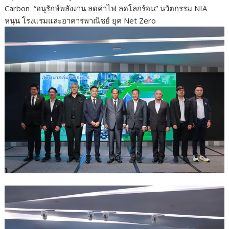
e
itt
e
ar
Carbon “อนุรักษ์พลังงาน ลดค่าไฟ ลดโลกร้อน” นวัตกรรม NIA
b
er
e
หนุน โรงแรมและอาคารพาณิชย์ ยุค Net Zero
o
o
k