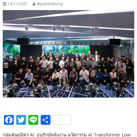
14/11/2025
@pandinthong
F
T
Li
S
ac
w
n
h
กลุ่มพันธมิตร AI อนุรักษ์พลังงาน นวัตกรรม AI Transformer Low