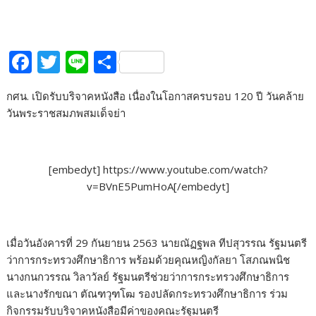
F
T
Li
S
ac
w
n
h
กศน. เปิดรับบริจาคหนังสือ เนื่องในโอกาสครบรอบ 120 ปี วันคล้าย
e
itt
e
ar
วันพระราชสมภพสมเด็จย่า
b
er
e
o
o
[embedyt] https://www.youtube.com/watch?
v=BVnE5PumHoA[/embedyt]
k
เมื่อวันอังคารที่ 29 กันยายน​ 2563 นาย​ณัฏ​ฐ​พล​ ที​ป​สุวรรณ​ รัฐมนตรี​
ว่าการ​กระทรวง​ศึกษาธิการ​ พร้อมด้วยคุณ​หญิง​กัลยา โสภณ​พ​นิช​
นาง​กนก​วรรณ​ วิ​ลา​วัลย์​ รัฐมนตรี​ช่วยว่าการ​กระทรวง​ศึกษาธิการ​
และนางรักขณา ตัณฑวุฑโฒ รองปลัดกระทรวงศึกษาธิการ ร่วม
กิจกรรมรับบริจาคหนังสือมีค่าของคณะรัฐมนตรี​