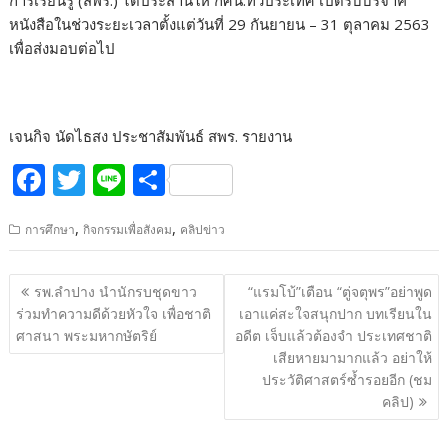
การเรียนรู้ (สพร.) ได้ประสานให้ กศน.ทั่วประเทศ เปิดรับบริจาค
หนังสือในช่วงระยะเวลาตั้งแต่วันที่ 29 กันยายน – 31 ตุลาคม 2563
เพื่อส่งมอบต่อไป
เจนกิจ นัดไธสง ประชาสัมพันธ์ สพร. รายงาน
F
T
Li
S
ac
w
n
h
,
,
การศึกษา
กิจกรรมเพื่อสังคม
คลิปข่าว
e
itt
e
ar
b
er
e
แนะแนว
รพ.ลำปาง นำนักรบชุดขาว
“แรมโบ้”เตือน “ตู่จตุพร”อย่าพูด
o
เรื่อง
ร่วมทำความดีด้วยหัวใจ เพื่อชาติ
เอาแค่สะใจสนุกปาก บทเรียนใน
o
ศาสนา พระมหากษัตริย์
อดีต เจ็บแล้วต้องจำ ประเทศชาติ
เสียหายมามากแล้ว อย่าให้
k
ประวัติศาสตร์ซ้ำรอยอีก (ชม
คลิป)