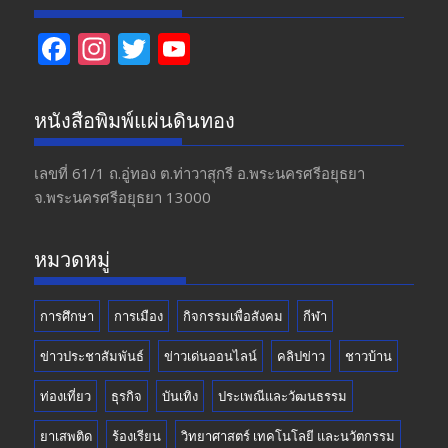
F
In
T
Y
ac
st
w
o
e
a
itt
u
หนังสือพิมพ์แผ่นดินทอง
b
gr
er
T
o
a
u
เลขที่ 61/1 ถ.อู่ทอง​ ต.​ท่าวาสุกรี​ อ.พระนครศรีอยุธยา​
จ.พระนครศรีอยุธยา 13000
o
m
b
k
e
หมวดหมู่
การศึกษา
การเมือง
กิจกรรมเพื่อสังคม
กีฬา
ข่าวประชาสัมพันธ์
ข่าวเด่นออนไลน์
คลิปข่าว
ชาวบ้าน
ท่องเที่ยว
ธุรกิจ
บันเทิง
ประเพณีและวัฒนธรรม
ยาเสพติด
ร้องเรียน
วิทยาศาสตร์ เทคโนโลยี และนวัตกรรม