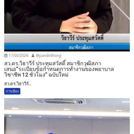
17/03/2026
@pandinthong
สว.ดร.วิธา​วีร์​ ประทุ​ม​สวัสดิ์​ สมาชิกวุฒิสภา
เสนอ”ระเบียบข้อกำหนดการทำงานของพยาบาล
วิชาชีพ​ 12 ชั่วโมง​” ฉบับใหม่
สว.ดร.วิธา​วีร์​...
การเมือง