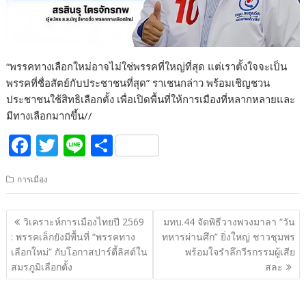
“พรรคทางเลือกใหม่อาจไม่ใช่พรรคที่ใหญ่ที่สุด แต่เราตั้งใจจะเป็น
พรรคที่ซื่อสัตย์กับประชาชนที่สุด” ราเชนกล่าว พร้อมเชิญชวน
ประชาชนใช้สิทธิเลือกตั้ง เพื่อเปิดพื้นที่ให้การเมืองที่หลากหลายและ
มีทางเลือกมากขึ้น//
F
T
Li
S
ac
w
n
h
การเมือง
e
itt
e
ar
b
er
e
แนะแนว
วิเคราะห์การเมืองไทยปี 2569
มทบ.44 จัดพิธีวางพวงมาลา “วัน
o
เรื่อง
: พรรคเล็กยังมีพื้นที่ “พรรคทาง
ทหารผ่านศึก” ยิ่งใหญ่ ชาวชุมพร
o
เลือกใหม่” กับโอกาสปาร์ตี้ลิสต์ใน
พร้อมใจรำลึกวีรกรรมผู้เสีย
สมรภูมิเลือกตั้ง
สละ
k