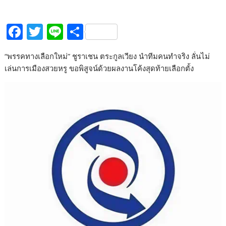
F
T
Li
S
ac
w
n
h
“พรรคทางเลือกใหม่” ชูราเชน ตระกูลเวียง นำทีมคนทำจริง ลั่นไม่
e
itt
e
ar
เล่นการเมืองสวยหรู ขอพิสูจน์ด้วยผลงานโค้งสุดท้ายเลือกตั้ง
b
er
e
o
o
k