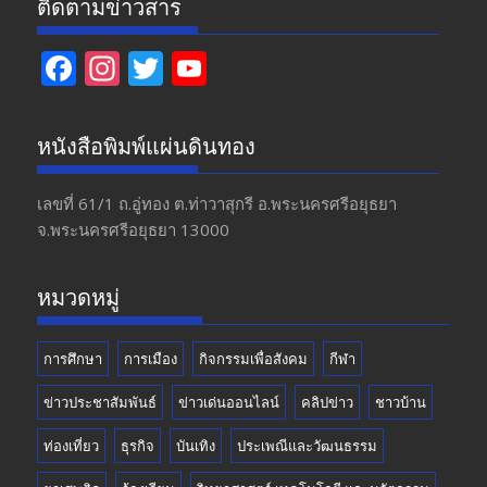
ติดตามข่าวสาร
F
In
T
Y
ac
st
w
o
e
a
itt
u
หนังสือพิมพ์แผ่นดินทอง
b
gr
er
T
o
a
u
เลขที่ 61/1 ถ.อู่ทอง​ ต.​ท่าวาสุกรี​ อ.พระนครศรีอยุธยา​
จ.พระนครศรีอยุธยา 13000
o
m
b
k
e
หมวดหมู่
การศึกษา
การเมือง
กิจกรรมเพื่อสังคม
กีฬา
ข่าวประชาสัมพันธ์
ข่าวเด่นออนไลน์
คลิปข่าว
ชาวบ้าน
ท่องเที่ยว
ธุรกิจ
บันเทิง
ประเพณีและวัฒนธรรม