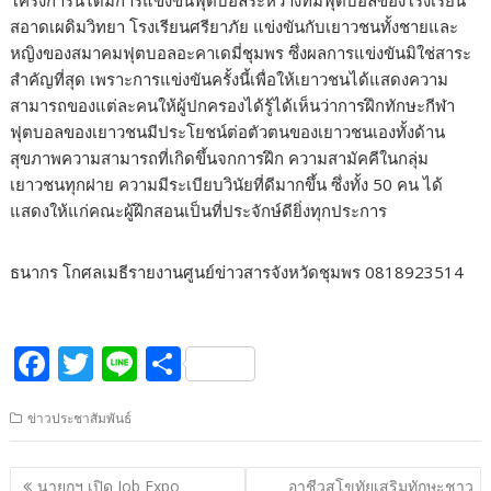
โครงการนี้ได้มีการแข่งขันฟุตบอลระหว่างทีมฟุตบอลของโรงเรียน
สอาดเผดิมวิทยา โรงเรียนศรียาภัย แข่งขันกับเยาวชนทั้งชายและ
หญิงของสมาคมฟุตบอลอะคาเดมี่ชุมพร ซึ่งผลการแข่งขันมิใช่สาระ
สำคัญที่สุด เพราะการแข่งขันครั้งนี้เพื่อให้เยาวชนได้แสดงความ
สามารถของแต่ละคนให้ผู้ปกครองได้รู้ได้เห็นว่าการฝึกทักษะกีฬา
ฟุตบอลของเยาวชนมีประโยชน์ต่อตัวตนของเยาวชนเองทั้งด้าน
สุขภาพความสามารถที่เกิดขึ้นจกการฝึก ความสามัคคีในกลุ่ม
เยาวชนทุกฝาย ความมีระเบียบวินัยที่ดีมากขึ้น ซึ่งทั้ง 50 คน ได้
แสดงให้แก่คณะผู้ฝึกสอนเป็นที่ประจักษ์ดียิ่งทุกประการ
ธนากร โกศลเมธีรายงานศูนย์ข่าวสารจังหวัดชุมพร 0818923514
F
T
Li
S
ac
w
n
h
ข่าวประชาสัมพันธ์
e
itt
e
ar
b
er
e
แนะแนว
นายกฯ เปิด Job Expo
อาชีวสุโขทัยเสริมทักษะชาว