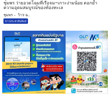
ชุมพร ว่ายอวดโฉมที่เรือจม–เกาะง่ามน้อย ตอกย้ำ
ความอุดมสมบูรณ์ของท้องทะเล
ชุมพร – ว้าว! ฉ...
ข่าวประชาสัมพันธ์