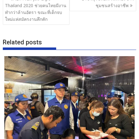
o
เรื่อง
Thailand 2020 ช่วยคนไทยมีงาน
ชุมชนสร้างอาชีพ
o
ทำกว่าล้านอัตรา ขณะที่เด็กจบ
ใหม่แห่สมัครงานคึกคัก
k
Related posts