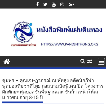
Skip
to
content
ชุมพร – คุณเจษฎาภรณ์ ณ พัทลุง อดีตนักกีฬา
ฟุตบอลทีมชาติไทย ลงสนามนัดพิเศษ ปิด โครงการ
ฝึกทักษะฟุตบอลขั้นพื้นฐานและขั้นก้าวหน้าให้แก่
เยาวชน อายุ 8-15 ปี