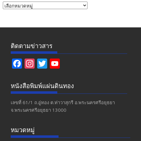
หัวข้อ
ข่าว
ติดตามข่าวสาร
F
In
T
Y
ac
st
w
o
e
a
itt
u
หนังสือพิมพ์แผ่นดินทอง
b
gr
er
T
o
a
u
เลขที่ 61/1 ถ.อู่ทอง​ ต.​ท่าวาสุกรี​ อ.พระนครศรีอยุธยา​
จ.พระนครศรีอยุธยา 13000
o
m
b
k
e
หมวดหมู่