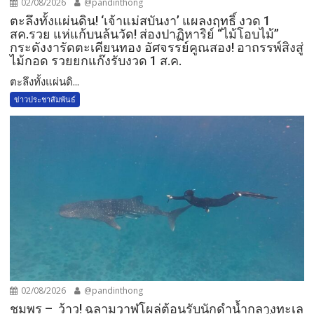
02/08/2026
@pandinthong
ตะลึงทั้งแผ่นดิน! ‘เจ้าแม่สบันงา’ แผลงฤทธิ์ งวด 1
สค.รวย แห่แก้บนล้นวัด!​ ส่องปาฏิหาริย์ “ไม้โอบไม้”
กระดังงารัดตะเคียนทอง อัศจรรย์คูณสอง! อาถรรพ์สิงสู่
ไม้กอด รวยยกแก๊งรับงวด 1 ส.ค.​
​ตะลึงทั้งแผ่นดิ...
ข่าวประชาสัมพันธ์
02/08/2026
@pandinthong
ชุมพร – ว้าว! ฉลามวาฬโผล่ต้อนรับนักดำน้ำกลางทะเล