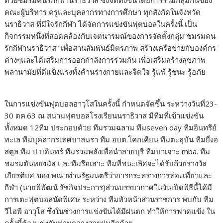
ด้วยชมรมคนรักกีฬานราธิวาส ซึ่งจัดตั้งขึ้นโดยการรวมกลุ่มกันของ
คณะผู้บริหาร ครูและบุคลากรทางการศึกษา ทุกสังกัดในจังหวัด
นราธิวาส ที่มีใจรักกีฬา ได้จัดการแข่งขันฟุตบอลในครั้งนี้ เป็น
กิจกรรมหนึ่งที่สอดคล้องกับเจตนารมณ์ของการจัดตั้งกลุ่ม”ชมรมคน
รักกีฬานราธิวาส” เพื่อสานสัมพันธ์มิตรภาพ สร้างเครือข่ายกับองค์กร
ต่างๆและได้เสริมการออกกำลังการร่วมกัน เพื่อเสริมสร้างสุขภาพ
พลานามัยที่ดีแข็งแรงทั้งด้านร่างกายและจิตใจ รู้แพ้ รู้ชนะ รู้อภัย
ในการแข่งขันฟุตบอลอาวุโสในครั้งนี้ กำหนดจัดขึ้น ระหว่างวันที่23-
30 ตค.63 ณ สนามฟุตบอลโรงเรียนนราธิวาส มีทีมที่เข้าแข่งขัน
ทั้งหมด 12ทีม ประกอบด้วย ทีมรวมฉลาม ทีมseven day ทีมอินทรีย์
ทะเล ทีมบุคลากรเทศบาลนรา ทีม อบต.โคกเคียน ทีมตะลุบัน ทีมยี่งอ
สตูล ทีม ป บดินทร์ ทีมรวมพลังเพื่อนำสายบุรี ทีมบาเจาะ mba. ทีม
ชมรมตันหยงมัส และทีมรือเสาะ ทีมที่ชนะเลิศจะได้รับถ้วยรางวัล
เกียรติยศ ของ พณฯท่านรัฐมนตรีว่าการกระทรวงการท่องเที่ยวและ
กีฬา (นายพิพัฒน์ รัชกิจประการ)ส่วนบรรยากาศในวันเปิดพิธีนี้ได้มี
การเตะฟุตบอลนัดพิเศษ ระหว่าง ทีมหัวหน้าส่วนราชการ พบกับ ทีม
วีไอพี อาวุโส ซึ่งในช่วงการแข่งขันได้มีฝนตก ทำให้การฟาดแข้ง ใน