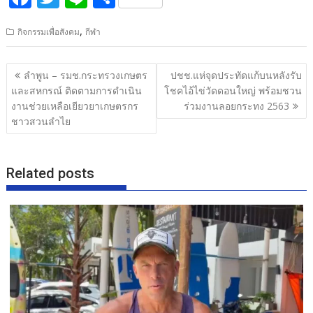
ac
w
n
h
,
กิจกรรมเพื่อสังคม
กีฬา
e
itt
e
ar
b
er
e
แนะแนว
ลำพูน – รมช.กระทรวงเกษตร
ปชช.แห่จุดประทัดแก้บนหลังรับ
o
เรื่อง
และสหกรณ์ ติดตามการดำเนิน
โชคไอ้ไข่วัดดอนใหญ่ พร้อมชวน
o
งานช่วยเหลือเยียวยาเกษตรกร
ร่วมงานลอยกระทง 2563
ชาวสวนลำไย
k
Related posts