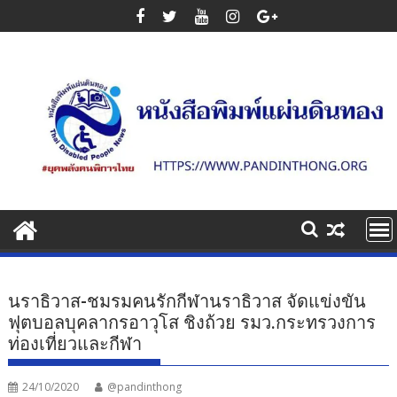
Skip
to
content
นราธิวาส-ชมรมคนรักกีฬานราธิวาส จัดแข่งขัน
ฟุตบอลบุคลากรอาวุโส ชิงถ้วย รมว.กระทรวงการ
ท่องเที่ยวและกีฬา
24/10/2020
@pandinthong