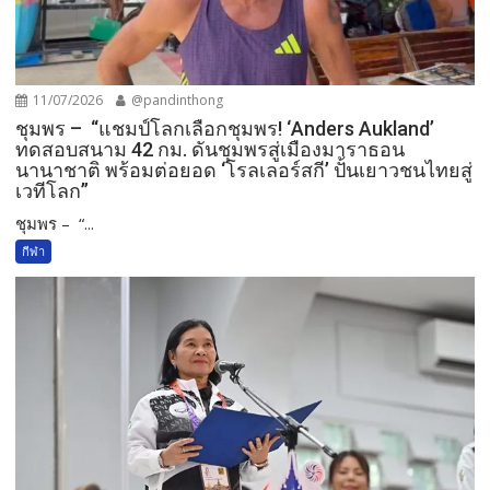
11/07/2026
@pandinthong
ชุมพร – “แชมป์โลกเลือกชุมพร! ‘Anders Aukland’
ทดสอบสนาม 42 กม. ดันชุมพรสู่เมืองมาราธอน
นานาชาติ พร้อมต่อยอด ‘โรลเลอร์สกี’ ปั้นเยาวชนไทยสู่
เวทีโลก”
ชุมพร – “...
กีฬา