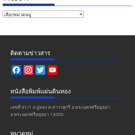
หัวข้อ
ข่าว
ติดตามข่าวสาร
F
In
T
Y
ac
st
w
o
e
a
itt
u
หนังสือพิมพ์แผ่นดินทอง
b
gr
er
T
o
a
u
เลขที่ 61/1 ถ.อู่ทอง​ ต.​ท่าวาสุกรี​ อ.พระนครศรีอยุธยา​
จ.พระนครศรีอยุธยา 13000
o
m
b
k
e
หมวดหมู่