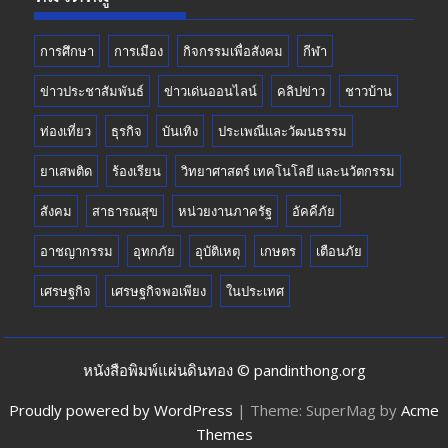
การศึกษา
การเมือง
กิจกรรมเพื่อสังคม
กีฬา
ข่าวประชาสัมพันธ์
ข่าวเด่นออนไลน์
คลิปข่าว
ชาวบ้าน
ท่องเที่ยว
ธุรกิจ
บันเทิง
ประเพณีและวัฒนธรรม
ยาเสพติด
ร้องเรียน
วิทยาศาสตร์ เทคโนโลยี และนวัตกรรม
สังคม
สาธารณสุข
หน่วยงานภาครัฐ
อัคคีภัย
อาชญากรรม
อุทกภัย
อุบัติเหตุ
เกษตร
เตือนภัย
เศรษฐกิจ
เศรษฐกิจพอเพียง
ในประเทศ
หนังสือพิมพ์แผ่นดินทอง © pandinthong.org
Proudly powered by WordPress
|
Theme: SuperMag by
Acme
Themes