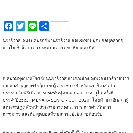
F
T
Li
S
ac
w
n
h
นราธิวาส-ชมรมคนรักกีฬานราธิวาส จัดแข่งขัน ฟุตบอลบุคลากร
e
itt
e
ar
อาวุโส ชิงถ้วย รมว.กระทรวงการท่องเที่ยวและกีฬา
b
er
e
o
o
ที่ สนามฟุตบอลโรงเรียนนราธิวาส อำเภอเมือง จังหวัดนราธิวาสนาย
k
บุญพาศ บุญพาศรักนุ้ย รองผู้ว่าราชการจังหวัดนราธิวาส เป็น
ประธานในพิธีเปิด การแข่งขันฟุตบอลบุคลากรอาวุโส ครั้งที่1
ประจำปี2563 “MENARA SENIOR CUP 2020” โดยมี สมาชิกสภาผู้
แทนราษฎร หัวหน้าส่วนราชการ คณะกรรมการดำเนินการ
กรรมการ และทีมฟุตบอลที่ร่วมการแข่งขัน รอต้อนรับ