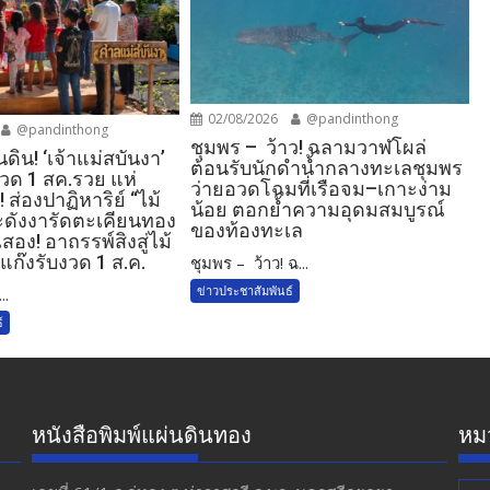
02/08/2026
@pandinthong
@pandinthong
ชุมพร – ว้าว! ฉลามวาฬโผล่
นดิน! ‘เจ้าแม่สบันงา’
ต้อนรับนักดำน้ำกลางทะเลชุมพร
งวด 1 สค.รวย แห่
ว่ายอวดโฉมที่เรือจม–เกาะง่าม
​ ส่องปาฏิหาริย์ “ไม้
น้อย ตอกย้ำความอุดมสมบูรณ์
ะดังงารัดตะเคียนทอง
ของท้องทะเล
สอง! อาถรรพ์สิงสู่ไม้
ก๊งรับงวด 1 ส.ค.​
ชุมพร – ว้าว! ฉ...
ข่าวประชาสัมพันธ์
..
์
หนังสือพิมพ์แผ่นดินทอง
หมว