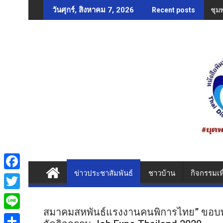
Skip
ชุม
วันศุกร์, สิงหาคม 7, 2026
Recent posts
to
content
ข่าวประชาสัมพันธ์
ชาวบ้าน
กิจกรรมเพ
F
a
T
c
สมาคมสหพันธ์แรงงานคนพิการไทย” ขอบพร
w
L