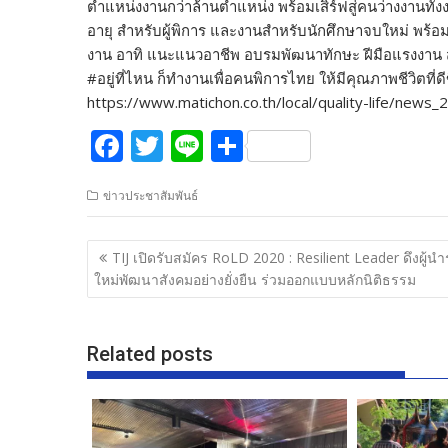
ตำแหน่งงานกว่าล้านตำแหน่ง พร้อมเสิร์ฟสู่คนว่างงานทั้
อายุ สำหรับผู้พิการ และงานสำหรับนักศึกษาจบใหม่ พร้อ
งาน อาทิ แนะแนวอาชีพ อบรมพัฒนาทักษะ ฝีมือแรงงาน ส
#อยู่ที่ไหน ก็ทำงานเพื่อคนพิการไทย ให้มีคุณภาพชีวิตที่ดี
https://www.matichon.co.th/local/quality-life/news
F
T
Li
S
ac
w
n
h
ข่าวประชาสัมพันธ์
e
itt
e
ar
b
er
e
แนะแนว
TIJ เปิดรับสมัคร RoLD 2020 : Resilient Leader ดึงผู้นำร
o
เรื่อง
ใหม่พัฒนาสังคมอย่างยั่งยืน ร่วมออกแบบหลักนิติธรรม
o
k
Related posts