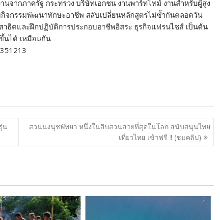
งงานจากภาครัฐ กระทรวง บริษัทเอกชน งานพาร์ทไทม์ งานสำหรับผู้สูง
มกิจกรรมพัฒนาทักษะอาชีพ สลับเปลี่ยนหลักสูตรไม่ซ้ำกันตลอดวัน
าธิตและฝึกปฏิบัติการประกอบอาชีพอิสระ ธุรกิจแฟรนไชส์ เป็นต้น
ขึ้นได้ เหมือนกัน
_2351213
ุ่น
สวนนงนุชพัทยา หนึ่งในสิบสวนสวยที่สุดในโลก สนับสนุนไทย
เที่ยวไทย เข้าฟรี !! (ชมคลิป)