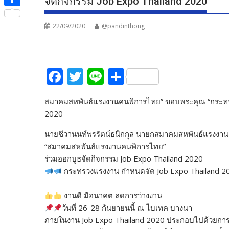
จัดกิจกรรม Job Expo Thailand 2020
e
i
i
S
b
t
n
22/09/2020
@pandinthong
h
o
t
e
a
o
e
r
k
F
T
Li
S
r
e
ac
w
n
h
สมาคมสหพันธ์แรงงานคนพิการไทย” ขอบพระคุณ “กระทรวง
e
itt
e
ar
2020
b
er
e
นายชีวานนท์พรรัตน์ธนิกกุล นายกสมาคมสหพันธ์แรงงา
o
“สมาคมสหพันธ์แรงงานคนพิการไทย”
o
ร่วมออกบูธจัดกิจกรรม Job Expo Thailand 2020
k
กระทรวงแรงงาน กำหนดจัด Job Expo Thailand 202
งานดี มีอนาคต ลดการว่างงาน
วันที่ 26-28 กันยายนนี้ ณ ไบเทค บางนา
ภายในงาน Job Expo Thailand 2020 ประกอบไปด้วยการอ