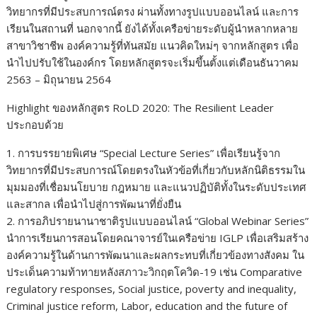
วิทยากรที่มีประสบการณ์ตรง ผ่านทั้งทาง
รูปแบบออนไลน์ และการ
เรียนในสถานที่ นอกจากนี้ ยังได้ทั้งเครือข่ายระดับผู้นำหลากหลาย
สาขาวิชาชีพ องค์ความรู้ที่ทันสมัย แนวคิด
ใหม่ๆ
จากหลักสูตร เพื่อ
นำไปปรับใช้ในองค์กร โดย
หลักสูตรจะ
เริ่ม
ขึ้นตั้งแต่
เดือน
ธันวา
คม
256
3
–
มิถุนายน 2564
Highlight
ของหลักสูตร
RoLD 2020
:
The Resilient Leader
ประกอบด้วย
1.
การบรรยายพิเศษ “
Special Lecture Series”
เพื่อเรียนรู้จาก
วิทยากรที่มีประสบการณ์โดยตรงในหัวข้อที่เกี่ย
วกับหลักนิติธรรม
ใน
มุมมอง
ที่เชื่อมนโยบ
าย
กฎหมาย และแนวปฏิบัติทั้งในระดับประเทศ
และสากล เพื่อนำไปสู่การพัฒนาที่ยั่งยืน
2.
การอภิปรายนานาชาติรูปแบบออนไลน์ “
Global Webinar Series
”
นำการ
เรียนการ
สอนโดยคณาจารย์ในเครือข่าย
IGLP
เพื่อเสริมสร้าง
องค์ความรู้ในด้านการพัฒนาและผลกระทบที่เกี่ยวข้องทางสังคม
ใน
ประเด็นความท้าทายหลังสภาวะวิกฤตโควิด
-19
เช่น
Comparative
regulatory responses, Social justice, poverty and inequality,
Criminal justice reform, Labor, education and the future of