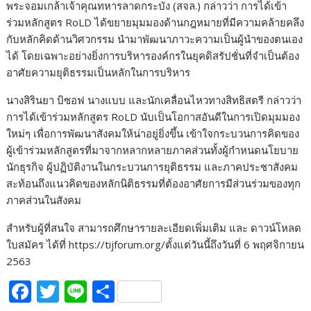
พระจอมเกล้าเจ้าคุณทหารลาดกระบัง (สจล.)
กล่าวว่า การได้เข้า
ร่วม
หลักสูตร
RoLD
ได้ขยายมุมมองด้านกฎหมายที่มีความคล้ายคลึง
กับหลักคิดด้านวิศวกรรม นำมาพัฒนาภาวะความเป็นผู้นำของตนเอง
ได้ โดยเฉพาะอย่างยิ่งการบริหารองค์กรในยุคดิสรัปชั่นที่จำเป็นต้อง
อาศัยความยุติธรรมเป็นหลักในการบริหาร
นางสิรินยา บิซอฟ
นางแบบ และนักเคลื่อนไหวทางสิทธิสตรี
กล่าวว่า
การได้เข้าร่วม
หลักสูตร
RoLD
นับเป็นโอกาสอันดีในการเปิดมุมมอง
ใหม่ๆ เพื่อการพัฒนาสังคมให้น่าอยู่ยิ่งขึ้น เข้าใจกระบวนการคิดของ
ผู้เข้าร่วมหลักสูตรที่
มาจากหลากหลายภาคส่วนทั้งผู้กำหนด
นโยบาย
นักธุรกิจ ผู้ปฏิบัติงานในกระบวนการยุติธรรม และภาคประชาสังคม
สะท้อนถึงแนวคิดของหลักนิติธรรมที่ต้องอาศัยการมีส่วนร่วมของทุก
ภาคส่วนในสังคม
สำหรับผู้ที่สนใจ สามารถ
ศึกษา
รายละเอียดเพิ่มเติม และ
ดาวน์โหลด
ใบ
สมัคร
ได้
ที่
https://tijforum.org/
ตั้งแต่
วันนี้ถึงวันที่
6
พฤศจิกายน
2563
F
T
Li
S