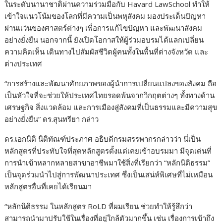
ในระดับนานาชาติผ่านความร่วมมือกับ
Havard
Law
School
ทำให้
เข้าใจแนวโน้มของโลกที่มีความเป็นพหุสังคม มองประเด็นปัญหา
ผ่านเเว่นของศาสตร์ต่างๆ เพื่อการแก้ไขปัญหา และพัฒนาสังคม
อย่างยั่งยืน นอกจากนี้ ยังเปิดโอกาสให้ผู้ร่วมอบรมได้แลกเปลี่ยน
ความคิดเห็น เดินทางไปสัมผัสชีวิตผู้คนทั้งในพื้นที่
ต่าง
จังหวัด และ
ต่างประเทศ
“
การสร้างและพัฒนาศักยภาพของผู้นำการเปลี่ยนแปลงของสังคม ถือ
เป็นหัวใจที่จะช่วยให้ประเทศไทยรอดพ้นจากวิกฤตต่างๆ ทั้งทางด้าน
เศรษฐกิ
จ
สิ่งแวดล้อม และการเมืองสู่สังคมที่เป็นธรรมและมีความสุข
อย่างยั่งยืน
”
ดร.สุนทรียา กล่าว
ดร.เอกนิติ นิติทัณฑ์ประภาศ อธิบดีกรมสรรพากร
กล่าวว่า
นี่เป็น
หลักสูตรที่
ประทับใจ
ที่สุด
หลักสูตร
ตั้งแต่เคยเข้าอบรมมา
มีจุดเด่นที่
การนำเข้าหลากหลายสาขาอาชีพมาใช้สิ่งที่เรียกว่า “หลักนิติธรรม”
เป็นจุดร่วมนำไปสู่การพัฒนาประเทศ ซึ่งเป็นเสน่ห์พิเศษที่ไม่เหมือน
หลักสูตรอื่นที่เคยได้เรียนมา
“หลักนิติธรรม ในหลักสูตร
RoLD
ที่ผมเรียน ช่วยทำให้รู้สึกว่า
สามารถนำมาปรับใช้ในเรื่องที่อยู่ใกล้ตัวมากขึ้น เช่น เรื่องการเข้าถึง