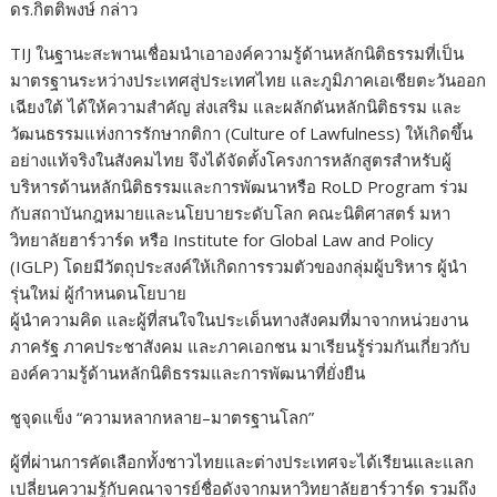
ดร.กิตติพงษ์
กล่าว
TIJ
ในฐานะสะพานเชื่อมนำเอาองค์ความรู้
ด้านหลักนิติธรรมที่เป็น
มาตรฐานระหว่างประเทศสู่
ประเทศ
ไทย
และภูมิภาคเอเชียตะวันออก
เฉียงใต้ ได้ให้ความสำคัญ ส่งเสริม
และผลักดันหลักนิติธรรม
และ
วัฒนธรรมแห่งการรักษากติกา (
Culture of Lawfulness
) ให้เกิดขึ้น
อย่างแท้จริงในสังคมไทย จึงได้จัดตั้งโครงการ
หลักสูตรสำหรับผู้
บริหารด้านหลักนิติธรรมและการพัฒนา
หรือ
RoLD
Program
ร่วม
กับสถาบันกฎหมาย
และนโยบายระดับโลก คณะนิติศาสตร์ มหา
วิทยาลัยฮาร์วาร์ด หรือ
Institute for Global Law and Policy
(IGLP)
โดยมีวัตถุประสงค์ให้เกิดการรวมตัวของกลุ่มผู้บริหาร ผู้นำ
รุ่นใหม่ ผู้กำหนดนโยบาย
ผู้นำความคิด และผู้ที่สนใจในประเด็นทางสังคมที่มาจากหน่วยงาน
ภาครัฐ ภาคประชาสังคม และภาคเอกชน มาเรียนรู้ร่วมกันเกี่ยวกับ
องค์ความรู้ด้านหลักนิติธรรมและการพัฒนาที่ยั่งยืน
ชูจุดแข็ง “ความหลากหลาย
–
มาตรฐานโลก”
ผู้ที่ผ่านการคัดเลือก
ทั้งชาวไทยและต่างประเทศ
จะได้เรียนและแลก
เปลี่ยนความรู้กับคณาจารย์ชื่อดังจากมหาวิทยาลัยฮาร์วาร์ด รวมถึง