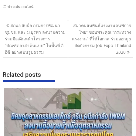
ac
w
n
h
ข่าวเด่นออนไลน์
e
itt
e
ar
b
er
e
แนะแนว
สกพอ.จับมือ กรมการพัฒนา
สมาคมสหพันธ์แรงงานคนพิการ
o
เรื่อง
ชุมชน และ ม.บูรพา ลงนามความ
ไทย” ขอบพระคุณ “กระทรวง
o
ร่วมมือเดินหน้าโครงการ
แรงงาน” ที่ให้โอกาส ร่วมออกบูธ
“บัณฑิตอาสาต้นแบบ” ในพื้นที่ อี
จัดกิจกรรม Job Expo Thailand
k
อีซี อย่างเป็นรูปธรรม
2020
Related posts