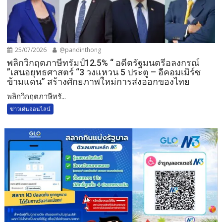
25/07/2026
@pandinthong
พลิกวิกฤตภาษีทรัมป์12.5% “ อดีตรัฐมนตรีอลงกรณ์
”เสนอยุทธศาสตร์ “3 วงแหวน 5 ประตู – อีคอมเมิร์ซ
ข้ามแดน” สร้างศักยภาพใหม่การส่งออกของไทย
พลิกวิกฤตภาษีทรั...
ข่าวเด่นออนไลน์