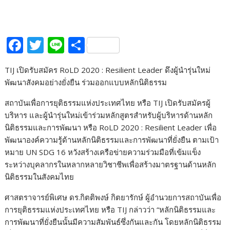
F
T
Li
S
ac
w
n
h
TIJ
เปิดรับสมัคร
RoLD 2020
: Resilient Leader
ดึงผู้นำรุ่นใหม่
e
itt
e
ar
พัฒนาสังคมอย่างยั่งยืน
ร่วมออกแบบ
หลักนิติธรรม
b
er
e
สถาบันเพื่อการยุติธรรมแห่งประเทศไทย หรือ
TIJ
เปิดรับสมัครผู้
o
บริหาร
และผู้นำรุ่นใหม่เข้าร่วม
หลักสูตรสำหรับผู้บริหารด้านหลัก
o
นิติธรรม
และการพัฒนา
หรือ
RoLD
2020
:
Resilient Leader
เพื่อ
k
พัฒนาองค์ความรู้ด้านหลักนิติธรรมและการพัฒนาที่ยั่งยืน ตามเป้า
หมาย
UN SDG
16 หวังสร้างเครือข่ายความร่วมมือที่เข้มแข็ง
ระหว่างบุคลากรในหลากหลายวิชาชีพ
เพื่อสร้างมาตรฐานด้านหลัก
นิติธรรมในสังคมไทย
ศาสตราจารย์พิเศษ ดร.กิตติพงษ์ กิตยารักษ์
ผู้อำนวยการสถาบันเพื่อ
การยุติธรรมแห่งประเทศไทย
หรือ
TIJ
กล่าวว่า
“
หลักนิติธรรมและ
การพัฒนาที่ยั่งยืนนั้นมีความสัมพันธ์ซึ่งกันและกัน โดยหลักนิติธรรม