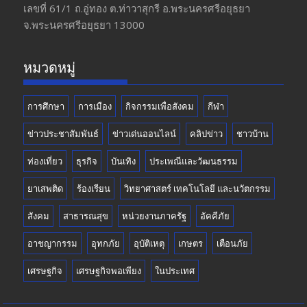
o
a
u
เลขที่ 61/1 ถ.อู่ทอง​ ต.​ท่าวาสุกรี​ อ.พระนครศรีอยุธยา​
จ.พระนครศรีอยุธยา 13000
o
m
b
k
e
หมวดหมู่
การศึกษา
การเมือง
กิจกรรมเพื่อสังคม
กีฬา
ข่าวประชาสัมพันธ์
ข่าวเด่นออนไลน์
คลิปข่าว
ชาวบ้าน
ท่องเที่ยว
ธุรกิจ
บันเทิง
ประเพณีและวัฒนธรรม
ยาเสพติด
ร้องเรียน
วิทยาศาสตร์ เทคโนโลยี และนวัตกรรม
สังคม
สาธารณสุข
หน่วยงานภาครัฐ
อัคคีภัย
อาชญากรรม
อุทกภัย
อุบัติเหตุ
เกษตร
เตือนภัย
เศรษฐกิจ
เศรษฐกิจพอเพียง
ในประเทศ