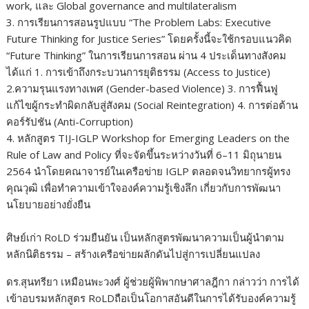
work,
และ
Global governa
nce and multilateralism
3.
การเรียนการสอนรูปแบบ “
The Problem Labs: Executive
Future Thinking for Justice Series
”
โดยครั้งนี้จะใช้กรอบแนวคิด
“
Future Thinking
”
ในการเรียนการสอน ผ่าน 4 ประเด็นทางสังคม
ได้แก่ 1. การเข้าถึงกระบวนการยุติธรรม (
Access to Justice)
2.
ความรุนแรงทางเพศ (
Gender-based Violence
)
3.
การฟื้นฟู
แก้ไขผู้กระทำผิดกลับสู่สังคม
(
Social Reintegration
)
4.
การต่อต้าน
คอร์รัปชัน (
Anti-Corruption
)
4.
หลักสูตร
TIJ-IGLP Workshop for Emerging Leaders on the
Rule of Law and Policy
ที่จะจัดขึ้นระหว่างวันที่
6–
1
1
มิถุนายน
2564
นำโดยคณาจารย์ในเครือข่าย
IGLP
ตลอดจนวิทยากร
ผู้
ทรง
คุณวุฒิ เพื่อทำความเข้าใจองค์ความรู้เชิงลึก เกี่ยวกับการพัฒนา
นโยบายอย่างยั่งยืน
ศิษย์เก่า
RoLD
ร่วมยืนยัน เป็นหลักสูตร
พัฒนาความเป็นผู้นำ
ตาม
หลักนิติธรรม
–
สร้างเครือข่าย
ผลักดันไปสู่การเปลี่ยนแปลง
ดร.สุนทรียา เหมือนพะวงศ์ ผู้ช่วยผู้พิพากษาศาลฎีกา
กล่าวว่า การได้
เข้าอบรม
หลักสูตร
RoLD
ถือเป็นโอกาสอันดีในการได้รับองค์ความรู้