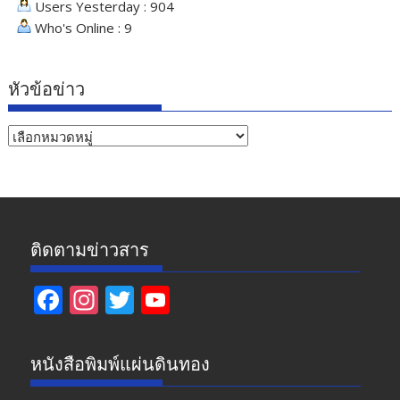
Users Yesterday : 904
Who's Online : 9
หัวข้อข่าว
หัวข้อ
ข่าว
ติดตามข่าวสาร
F
In
T
Y
ac
st
w
o
e
a
itt
u
หนังสือพิมพ์แผ่นดินทอง
b
gr
er
T