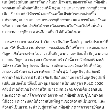
เป็นปัจจัยสนับสนุนการพัฒนาในทุกเป้าหมายของการพัฒนาที่ยั่งยืน
หากสังคมนั้นมีหลักนิติธรรมที่ดี กฎหมาย
และกระบวนการยุติธรรม
เข้มแข็ง ย่อมทำให้การพัฒนาสังคมนั้นเข้าสู่เป้าหมายง่ายขึ้น
แต่หากกฎหมาย
และกระบวนการยุติธรรมอ่อนแอ การพัฒนาสังคม
หรือประเทศย่อมสำเร็จได้ยาก เนื่องจากคนในสังคมไม่เชื่อมั่นใน
กระบวนการยุติธรรม สันติภาพก็จะไม่เกิดในสังคม
”
“การแพร่ระบาดของโรคโควิด-
19
เป็นอีกหนึ่งหลักฐานเ
ชิ
งประจักษ์ที่
แสดงให้เห็นถึงความเปราะบางของสังคมที่เกิดขึ้นจากการสะสมของ
ปัญหาเชิงโครงสร้าง ไม่ว่าจะเป็นปัญหาความเหลื่อมล้ำ ปัญหาความ
ยากจน ปัญหาความรุนแรงในครอบครัว
ดังนั้น เราจึงต้องสร้างหลัก
นิติธรรมให้เป็นรูปธรรม
ที่
สามารถติดตามและวัดผลได้ เพื่อให้ทุก
ภาคส่วนมีส่วนร่วมในการพัฒนา
อีกทั้ง
ผู้นำ
ในยุคปัจจุบัน ต้องมี
ความพร้อมในการปรับตัว เพื่อรับมือกับสถานการณ์ในยุคปัจจุบันที่
เปลี่ยนแปลงไป
นี่จึง
เป็นเหตุผลของการ
เปิด
หลักสูตร
RoLD
2020
ครั้งนี้
เพื่อดึงนักบริหารรุ่นใหม่มาร่วมกันระดมความคิด ออกแบบ
และก่อร่างพัฒนาโครงการเพื่อ
การพัฒนาที่ยั่งยืนควบคู่ไปกับหลัก
นิติธรรม
เพราะ
หลักนิติธรรมเป็นพื้นฐานของสังคมที่เป็นธรรม
และ
สังคมที่เป็นธรรม
จะ
นำไปสู่การพัฒนาที่ยั่งยืน
”
ศาสตราจารย์พิเศษ