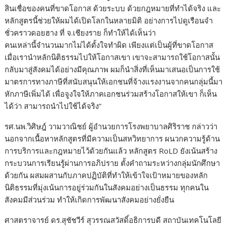
สินเชื่อของคนที่ขาดโอกาส ด้วยระบบ ด้วยกฎหมายที่ทำได้จริง และ
หลักสูตรนี้ช่วยให้ผมได้เปิดโลกในหลายมิติ อย่างการไปดูเรือนจำ
ชั่วคราวดอยฮาง
ที่
จ.เชียงราย ก
ทำให้ได้เห็นว่า
คนเหล่านี้จำนวนมากไม่ได้ตั้งใจทำผิด เพียงแต่เป็
นผู้
ที่ขาดโอกาส
เมื่อเรานำหลักนิติธรรมไปให้โอกาสเขา เขาจะสามารถใช้โอกาสนั้น
กลับมาสู่สังคมได้อย่างมีคุณภาพ ผมก
็นำสิ่งที่เห็นมาเสนอเป็นการใช้
มาตรการทางภาษีที่สนับสนุนให้เอกชนที่จ้างแรงงานจากคนกลุ่มนี้มา
หักภาษีเพิ่มได้
เพื่อจูงใจให้ภาคเอกชนร่วมสร้างโอกาสให้เขา
ก็เห็น
ได้ว่า สามารถนำไปใช้ได้จริง”
รศ.นพ.วิศิษฎ์ วามวาณิชย์ ผู้อำนวยการโรงพยาบาลศิริ
ร
าช
กล่าวว่า
นอกจากเนื้อหาหลักสูตรที่มีความเป็นสหวิทยาการ ผนวกความรู้ด้าน
การบริการและกฎหมายไว้ด้วยกันแล้ว
หลักสูตร
RoLD
ยังเน้นสร้าง
กระบวนการเรียนรู้ผ่านการอภิปราย ตั้งคำถามระหว่างกลุ่มนักศึกษา
ด้วยกัน ผสมผสานกับภาคปฏิบัติที
ทำให้เข้าใจเป้าหมายของหลัก
นิติธรรมที่มุ่งเน้นการอยู่ร่วมกันในสังคมอย่างเป็นธรรม ทุกคนใน
สังคมมีส่วนร่วม ทำให้เกิดการพัฒนาสังคมอย่างยั่งยืน
ศาสตราจารย์ ดร.สุชัชวีร์ สุวรรณสวัสดิ์
อธิการบดี สถาบันเทคโนโลยี