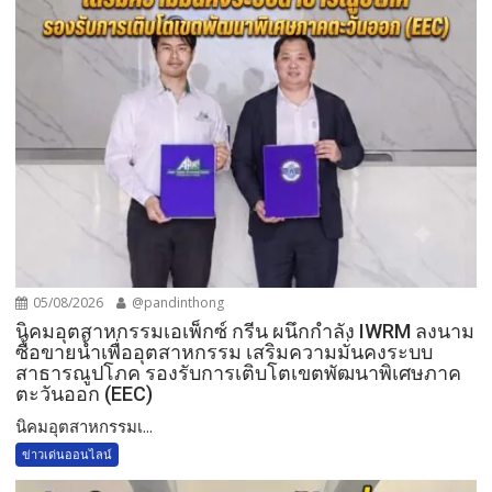
05/08/2026
@pandinthong
​นิคมอุตสาหกรรมเอเพ็กซ์ กรีน ผนึกกำลัง IWRM ลงนาม
ซื้อขายน้ำเพื่ออุตสาหกรรม เสริมความมั่นคงระบบ
สาธารณูปโภค รองรับการเติบโตเขตพัฒนาพิเศษภาค
ตะวันออก (EEC)
​นิคมอุตสาหกรรมเ...
ข่าวเด่นออนไลน์