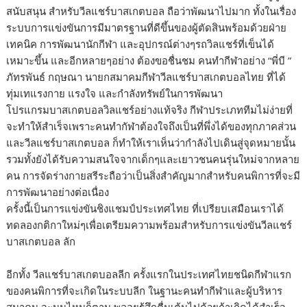
สนับสนุน สำหรับวีลแชร์บาสเกตบอล ถือว่าพัฒนาไปมาก ทั้งในเรื่อง
ระบบการแข่งขันการมีมาตรฐานที่ดีขึ้นของผู้ตัดสินพร้อมด้วยฝ่าย
เทคนิค การพัฒนานักกีฬา และอุปกรณ์ต่างๆรถวิลแชร์ที่เข็นได้
เหมาะขึ้น และอีกหลายๆอย่าง ต้องขอชื่นชม คนทำกีฬาอย่าง “พี่บี ”
ภัทรพันธ์ กฤษณา นายกสมาคมกีฬาวีลแชร์บาสเกตบอลไทย ที่ได้
ทุ่มเทแรงกาย แรงใจ และกำลังทรัพย์ในการพัฒนา
โปรแกรมบาสเกตบอลวิลแชร์อย่างแท้จริง กีฬาประเภททีมไม่ง่ายที่
จะทำให้สำเร็จเพราะคนทำกัฬาต้องใจถึงเป็นที่พึ่งได้ของทุกภาคส่วน
และวีลแชร์บาสเกตบอล ก็ทำให้เราเห็นว่ากำลังไปเดินสู่จุดหมายนั้น
รวมทั้งยังได้รับความสนใจจากเด็กๆและเยาวชนคนรุ่นใหม่จากหลาย
คน การจัดร่างกายสรีระถือว่าเป็นสิ่งสำคัญมากสำหรับคนพิการที่จะมี
การพัฒนาอย่างต่อเนื่อง
ครั้งนี้เป็นการแข่งขันชิงแชมป์ประเทศไทย ที่เปรียบเสมือนเราได้
ทดลองกติกาใหม่ๆเพื่อเตรียมความพร้อมสำหรับการแข่งขันวีลแชร์
บาสเกตบอล ลัก
อีกทั้ง วีลแชร์บาสเกตบอลลีก ครั้งแรกในประเทศไทยชนิดกีฬาแรก
ของคนพิการที่จะเกิดในระบบลีก ในฐานะคนทำกีฬาและผู้บริหาร