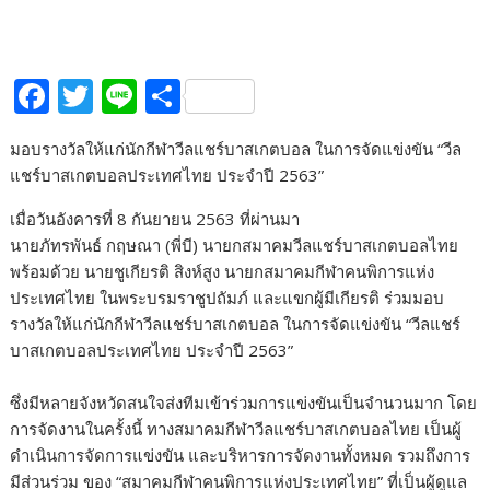
F
T
Li
S
ac
w
n
h
มอบรางวัลให้แก่นักกีฬาวีลแชร์บาสเกตบอล ในการจัดแข่งขัน “วีล
e
itt
e
ar
แชร์บาสเกตบอลประเทศไทย ประจำปี 2563”
b
er
e
เมื่อวันอังคารที่ 8 กันยายน 2563 ที่ผ่านมา
o
นายภัทรพันธ์ กฤษณา (พี่บี) นายกสมาคมวีลแชร์บาสเกตบอลไทย
o
พร้อมด้วย นายชูเกียรติ สิงห์สูง นายกสมาคมกีฬาคนพิการแห่ง
k
ประเทศไทย ในพระบรมราชูปถัมภ์ และแขกผู้มีเกียรติ ร่วมมอบ
รางวัลให้แก่นักกีฬาวีลแชร์บาสเกตบอล ในการจัดแข่งขัน “วีลแชร์
บาสเกตบอลประเทศไทย ประจำปี 2563”
ซึ่งมีหลายจังหวัดสนใจส่งทีมเข้าร่วมการแข่งขันเป็นจำนวนมาก โดย
การจัดงานในครั้งนี้ ทางสมาคมกีฬาวีลแชร์บาสเกตบอลไทย เป็นผู้
ดำเนินการจัดการแข่งขัน และบริหารการจัดงานทั้งหมด รวมถึงการ
มีส่วนร่วม ของ “สมาคมกีฬาคนพิการแห่งประเทศไทย” ที่เป็นผู้ดูแล