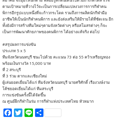
สมาคม จะมุมไหนก็ตาม พลอยรู้สึกตื่นเต้นไปด้วยถ้าเกิดได้สำเร็จ
ตามเป้าหมายที่วางไว้จะเป็นการเปลี่ยนแปลงวงการการกีฬาคน
พิการอีกรูปแบบหนึ่งที่จะก้าวกระโดด รวมถึงการผลิตนักกีฬามือ
อาชีพให้เป็นนักกีฬาคนพิการ และยังส่งเสริมให้มีรายได้ที่ชัดเจน อีก
ทั้งยังมีการสร้างทีมใหม่ๆตามจังหวัดต่างๆ หรือสโมสรต่างๆ ก็จะ
เป็นการพัฒนาศักยภาพของคนพิการ ได้อย่างแท้จริง ต่อไป
#สรุปผลการแข่งขัน
ประเภท 5 x 5
ทีมจังหวัดนนทบุรี ชนะไปด้วย คะแนน 73 ต่อ 55 คว้าเหรียญทอง
พร้อมเงินรางวัล 15,000 บาท
ที่ 2 สระบุรี
ที่ 3 ร่วม ตากและเชียงใหม่
ผู้เล่นยอดเยี่ยมได้แก่ ทีมจังหวัดนนทบุรี นายศริศักดิ์ เรืองวงษ์งาม
โค้ชยอดเยี่ยมได้แก่ ทีมสระบุรี
การแข่งขันครั้งนี้ได้จัดขึ้น
ณ ศูนย์ฝึกกีฬาในร่ม การกีฬาแห่งประเทศไทย หัวหมาก
F
T
Li
S