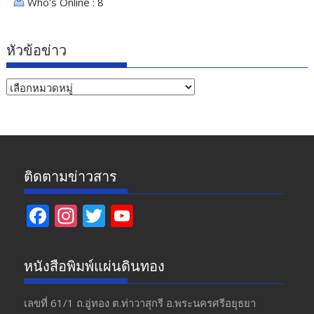
Who's Online : 8
หัวข้อข่าว
หัวข้อ
ข่าว
ติดตามข่าวสาร
F
In
T
Y
ac
st
w
o
e
a
itt
u
หนังสือพิมพ์แผ่นดินทอง
b
gr
er
T
o
a
u
เลขที่ 61/1 ถ.อู่ทอง​ ต.​ท่าวาสุกรี​ อ.พระนครศรีอยุธยา​