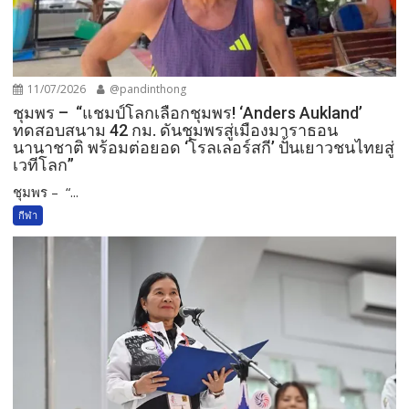
11/07/2026
@pandinthong
ชุมพร – “แชมป์โลกเลือกชุมพร! ‘Anders Aukland’
ทดสอบสนาม 42 กม. ดันชุมพรสู่เมืองมาราธอน
นานาชาติ พร้อมต่อยอด ‘โรลเลอร์สกี’ ปั้นเยาวชนไทยสู่
เวทีโลก”
ชุมพร – “...
กีฬา