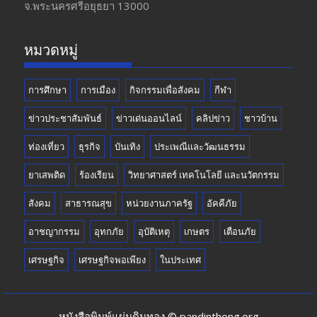
จ.พระนครศรีอยุธยา 13000
o
m
b
k
e
หมวดหมู่
การศึกษา
การเมือง
กิจกรรมเพื่อสังคม
กีฬา
ข่าวประชาสัมพันธ์
ข่าวเด่นออนไลน์
คลิปข่าว
ชาวบ้าน
ท่องเที่ยว
ธุรกิจ
บันเทิง
ประเพณีและวัฒนธรรม
ยาเสพติด
ร้องเรียน
วิทยาศาสตร์ เทคโนโลยี และนวัตกรรม
สังคม
สาธารณสุข
หน่วยงานภาครัฐ
อัคคีภัย
อาชญากรรม
อุทกภัย
อุบัติเหตุ
เกษตร
เตือนภัย
เศรษฐกิจ
เศรษฐกิจพอเพียง
ในประเทศ
หนังสือพิมพ์แผ่นดินทอง © pandinthong.org