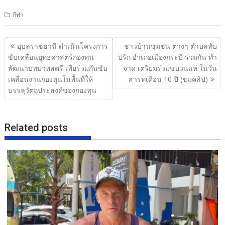
ac
w
n
h
กีฬา
e
itt
e
ar
b
er
e
แนะแนว
อุบลราชธานี ดำเนินโครงการ
ชาวบ้านชุมชน ต่างๆ ตำบลทับ
o
เรื่อง
ขับเคลื่อนยุทธศาสตร์กองทุน
ปริก อำเภอเมืองกระบี่ ร่วมกัน ทำ
o
พัฒนาบทบาทสตรี เพื่อร่วมกันขับ
จาด เตรียมร่วมขบวนแห่ ในวัน
เคลื่อนงานกองทุนในพื้นที่ให้
สารทเดือน 10 ปี (ชมคลิป)
k
บรรลุวัตถุประสงค์ของกองทุน
Related posts