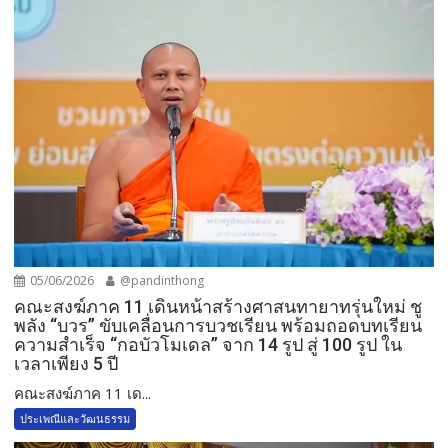
05/06/2026
@pandinthong
คณะสงฆ์ภาค 11 เดินหน้าสร้างศาสนทายาทรุ่นใหม่ ชู
พลัง “บวร” ขับเคลื่อนการบวชเรียน พร้อมถอดบทเรียน
ความสำเร็จ “กอบัวโมเดล” จาก 14 รูป สู่ 100 รูป ใน
เวลาเพียง 5 ปี
คณะสงฆ์ภาค 11 เด...
ประเพณีและวัฒนธรรม