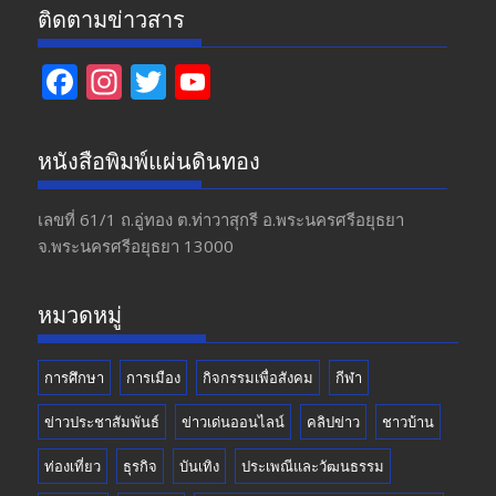
ติดตามข่าวสาร
F
In
T
Y
ac
st
w
o
e
a
itt
u
หนังสือพิมพ์แผ่นดินทอง
b
gr
er
T
o
a
u
เลขที่ 61/1 ถ.อู่ทอง​ ต.​ท่าวาสุกรี​ อ.พระนครศรีอยุธยา​
จ.พระนครศรีอยุธยา 13000
o
m
b
k
e
หมวดหมู่
การศึกษา
การเมือง
กิจกรรมเพื่อสังคม
กีฬา
ข่าวประชาสัมพันธ์
ข่าวเด่นออนไลน์
คลิปข่าว
ชาวบ้าน
ท่องเที่ยว
ธุรกิจ
บันเทิง
ประเพณีและวัฒนธรรม