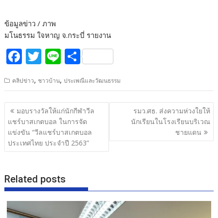
ข้อมูลข่าว / ภาพ
มโนธรรม ใจหาญ จ.กระบี่ รายงาน
F
T
Li
S
ac
w
n
h
,
,
คลิปข่าว
ชาวบ้าน
ประเพณีและวัฒนธรรม
e
itt
e
ar
b
er
e
แนะแนว
มอบรางวัลให้แก่นักกีฬาวีล
รมว.ศธ. ส่งความห่วงใยให้
o
เรื่อง
แชร์บาสเกตบอล ในการจัด
นักเรียนในโรงเรียนบริเวณ
o
แข่งขัน “วีลแชร์บาสเกตบอล
ชายแดน
ประเทศไทย ประจำปี 2563”
k
Related posts