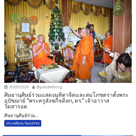
30/05/2026
@pandinthong
ศิษยานุศิษย์ร่วมแสดงมุทิตาจิตและสมโภชตราตั้งพระ
อุปัชฌาย์ “พระครูสังฆกิจดิลก, ดร.” เจ้าอาวาส
วัดสารอด
ศิษยานุศิษย์ร่วม...
ประเพณีและวัฒนธรรม