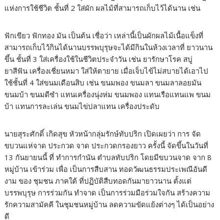
แห่งการใช้ชีวิต ชั้นที่ 2 ใส่ผัก ผลไม้ที่สามารถเก็บไว้ได้นาน เช่น
ฟักเขียว ฟักทอง มัน เป็นต้น เชื่อว่า เหล่านี้เป็นผักผลไม้เนื้อแข็งที่
สามารถเก็บไว้กินได้นานบรรพบุรุษจะได้มีกินในห้วงเวลาที่ ยาวนาน
ขึ้น ชั้นที่ 3 ใส่เครื่องใช้ในชีวิตประจำวัน เช่น ยารักษาโรค สบู่
ยาสีฟัน เครื่องเชี่ยนหมา ใส่ให้ตายาย เมื่อเจ็บไข้ไม่สบายได้เอาไป
ใช้ชั้นที่ 4 ใส่ขนมเดือนสิบ เช่น ขนมพอง ขนมลา ขนมลาลอยมัน
ขนมบ้า ขนมดีซำ แทนเครื่องนุ่งห่ม ขนมพอง แทนเรือแทนแพ ขนม
บ้า แทนการละเล่น ขนมไข่ปลาแทน เครื่องประดับ
นายสุระศักดิ์ เกิดสุข หัวหน้ากลุ่มรักษ์ทับปริก เปิดเผยว่า การ จัด
ขบวนแห่จาด ประกวด จาด ประกวดกรองยาว ครั้งนี้ จัดขึ้นในวันที่
13 กันยายนนี้ ที่ ทำการกำนัน ตำบลทับปริก โดยมีขบวนจาด จาก 8
หมู่บ้าน เข้าร่วม เพื่อ เป็นการสืบสาน ทอดวัฒนธรรมประเพณีอันดี
งาม ของ ชุมชน ภาคใต้ ที่ปฏิบัติสืบทอดกันมายาวนาน ตั้งแต่
บรรพบุรุษ การร่วมกัน ทำจาด เป็นการร่วมมือร่วมใจกัน สร้างความ
รักความสามัคคี ในชุมชนหมู่บ้าน ลดความขัดแย้งต่างๆ ได้เป็นอย่าง
ดี