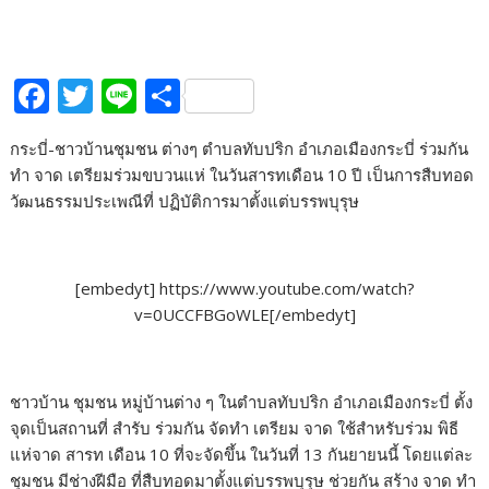
F
T
Li
S
ac
w
n
h
กระบี่-ชาวบ้านชุมชน ต่างๆ ตำบลทับปริก อำเภอเมืองกระบี่ ร่วมกัน
e
itt
e
ar
ทำ จาด เตรียมร่วมขบวนแห่ ในวันสารทเดือน 10 ปี เป็นการสืบทอด
b
er
e
วัฒนธรรมประเพณีที่ ปฏิบัติการมาตั้งแต่บรรพบุรุษ
o
o
[embedyt] https://www.youtube.com/watch?
k
v=0UCCFBGoWLE[/embedyt]
ชาวบ้าน ชุมชน หมู่บ้านต่าง ๆ ในตำบลทับปริก อำเภอเมืองกระบี่ ตั้ง
จุดเป็นสถานที่ สำรับ ร่วมกัน จัดทำ เตรียม จาด ใช้สำหรับร่วม พิธี
แห่จาด สารท เดือน 10 ที่จะจัดขึ้น ในวันที่ 13 กันยายนนี้ โดยแต่ละ
ชุมชน มีช่างฝีมือ ที่สืบทอดมาตั้งแต่บรรพบุรุษ ช่วยกัน สร้าง จาด ทำ