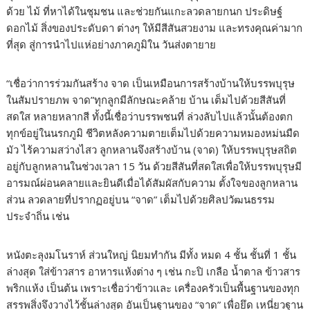
ด้วย ไม้ ที่หาได้ในชุมชน และช่วยกันแกะลวดลายกนก ประดิษฐ์
ดอกไม้ สิ่งของประดับดา ต่างๆ ให้มีสีสันสวยงาม และทรงคุณค่ามาก
ที่สุด สู่การนำไปแห่อย่างภาคภูมิใน วันส่งตายาย
“เชื่อว่าการร่วมกันสร้าง จาด เป็นเหมือนการสร้างบ้านให้บรรพบุรุษ
ในสัมปรายภพ จาด”ทุกลูกมีลักษณะคล้าย บ้าน เต็มไปด้วยสีสันที่
สดใส หลายหลากสี ทั้งนี้เชื่อว่าบรรพชนที่ ล่วงลับไปแล้วนั้นต้องตก
ทุกข์อยู่ในนรกภูมิ ชีวิตหลังความตายเต็มไปด้วยความหมองหม่นมืด
มัว ไร้ความสว่างไสว ลูกหลานจึงสร้างบ้าน (จาด) ให้บรรพบุรุษสถิต
อยู่กับลูกหลานในช่วงเวลา 15 วัน ด้วยสีสันที่สดใสเพื่อให้บรรพบุรุษมี
อารมณ์ผ่อนคลายและยินดีเมื่อได้สัมผัสกับความ ตั้งใจของลูกหลาน
ส่วน ลวดลายที่ปรากฏอยู่บน “จาด” เต็มไปด้วยศิลปวัฒนธรรม
ประจำถิ่น เช่น
หนังตะลุงมโนราห์ ส่วนใหญ่ นิยมทำกัน มีทั้ง หมด 4 ชั้น ชั้นที่ 1 ชั้น
ล่างสุด ใส่ข้าวสาร อาหารแห้งต่าง ๆ เช่น กะปิ เกลือ น้ำตาล ข้าวสาร
พริกแห้ง เป็นต้น เพราะเชื่อว่าข้าวและ เครื่องครัวเป็นพื้นฐานของทุก
สรรพสิ่งจึงวางไว้ชั้นล่างสุด อันเป็นฐานของ “จาด” เพื่อยึด เหนี่ยวฐาน