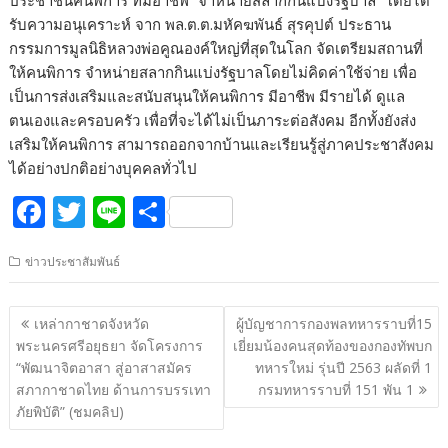
ประชาชนคนพิการ ที่มีอาชีพ “จำหน่ายสลากกินแบ่งรัฐบาล” โดยได้
รับความอนุเคราะห์ จาก พล.ต.ต.มหัคฆพันธ์ สุรคุปต์ ประธาน
กรรมการมูลนิธิหลวงพ่อคูณองค์ใหญ่ที่สุดในโลก จัดเตรียมสถานที่
ให้คนพิการ จำหน่ายสลากกินแบ่งรัฐบาลโดยไม่คิดค่าใช้จ่าย เพื่อ
เป็นการส่งเสริมและสนับสนุนให้คนพิการ มีอาชีพ มีรายได้ ดูแล
ตนเองและครอบครัว เพื่อที่จะได้ไม่เป็นภาระต่อสังคม อีกทั้งยังส่ง
เสริมให้คนพิการ สามารถออกจากบ้านและเรียนรู้สู่ภาคประชาสังคม
ได้อย่างปกติอย่างบุคคลทั่วไป
F
T
Li
S
ac
w
n
h
ข่าวประชาสัมพันธ์
e
itt
e
ar
b
er
e
แนะแนว
เหล่ากาชาดจังหวัด
ผู้บัญชาการกองพลทหารราบที่15
o
เรื่อง
พระนครศรีอยุธยา จัดโครงการ
เยี่ยมน้องคนสุดท้องของกองทัพบก
o
“พัฒนาจิตอาสา สู่อาสาสมัคร
ทหารใหม่ รุ่นปี 2563 ผลัดที่ 1
สภากาชาดไทย ด้านการบรรเทา
กรมทหารราบที่ 151 พัน 1
k
ภัยพิบัติ” (ชมคลิป)