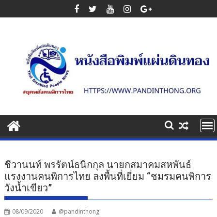
Skip
to
content
ชีวานนท์ พรรัตน์ธนิกกุล นายกสมาคมสหพันธ์
แรงงานคนพิการไทย ลงพื้นที่เยี่ยม “ชมรมคนพิการ
วังน้ำเขียว”
08/09/2020
@pandinthong