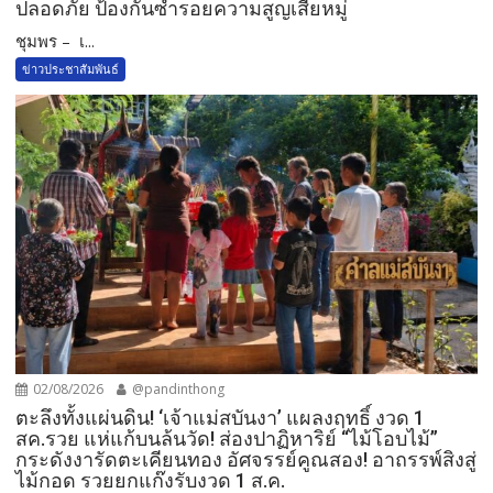
ปลอดภัย ป้องกันซ้ำรอยความสูญเสียหมู่
ชุมพร – เ...
ข่าวประชาสัมพันธ์
02/08/2026
@pandinthong
ตะลึงทั้งแผ่นดิน! ‘เจ้าแม่สบันงา’ แผลงฤทธิ์ งวด 1
สค.รวย แห่แก้บนล้นวัด!​ ส่องปาฏิหาริย์ “ไม้โอบไม้”
กระดังงารัดตะเคียนทอง อัศจรรย์คูณสอง! อาถรรพ์สิงสู่
ไม้กอด รวยยกแก๊งรับงวด 1 ส.ค.​