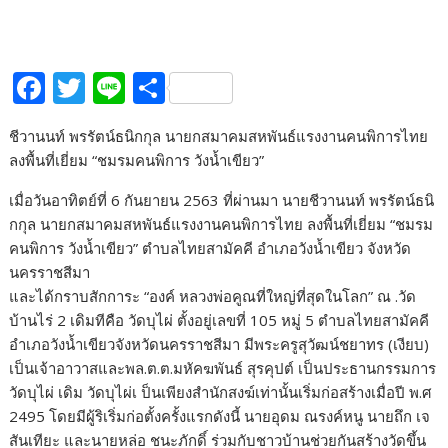
F
T
Li
S
ac
w
n
h
ชีวานนท์ พรรัตน์ธนิกกุล นายกสมาคมสหพันธ์แรงงานคนพิการไทย
e
itt
e
ar
ลงพื้นที่เยี่ยม “ชมรมคนพิการ วังน้ำเขียว”
b
er
e
เมื่อวันอาทิตย์ที่ 6 กันยายน 2563 ที่ผ่านมา นายชีวานนท์ พรรัตน์ธนิ
o
กกุล นายกสมาคมสหพันธ์แรงงานคนพิการไทย ลงพื้นที่เยี่ยม “ชมรม
o
คนพิการ วังน้ำเขียว” ตำบลไทยสามัคคี อำเภอวังน้ำเขียว จังหวัด
k
นครราชสีมา
และได้กราบสักการะ “องค์ หลวงพ่อคูณที่ใหญ่ที่สุดในโลก” ณ .วัด
บ้านไร่ 2 เดิมทีคือ วัดบุไผ่ ตั้งอยู่เลขที่ 105 หมู่ 5 ตำบลไทยสามัคคี
อำเภอวังน้ำเขียวจังหวัดนครราชสีมา มีพระครูสุวัฒน์ชยาทร (เงียบ)
เป็นเจ้าอาวาสและพล.ต.ต.มหัคฆพันธ์ สุรคุปต์ เป็นประธานกรรมการ
วัดบุไผ่ เดิม วัดบุไผ่เ ป็นเพียงสำนักสงฆ์เท่านั้นเริ่มก่อสร้างเมื่อปี พ.ศ
2495 โดยมีผู้ริเริ่มก่อตั้งครั้งแรกดังนี้ นายอุดม ณรงค์หนู นายถึก เจ
สันเทียะ และนายหล่อ ชนะภักดิ์ ร่วมกับชาวบ้านช่วยกันสร้างวัดขึ้น