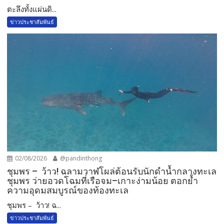
​ตะลึงทั้งแผ่นดิ...
ข่าวประชาสัมพันธ์
02/08/2026
@pandinthong
ชุมพร – ว้าว! ฉลามวาฬโผล่ต้อนรับนักดำน้ำกลางทะเล
ชุมพร ว่ายอวดโฉมที่เรือจม–เกาะง่ามน้อย ตอกย้ำ
ความอุดมสมบูรณ์ของท้องทะเล
ชุมพร – ว้าว! ฉ...
ข่าวประชาสัมพันธ์