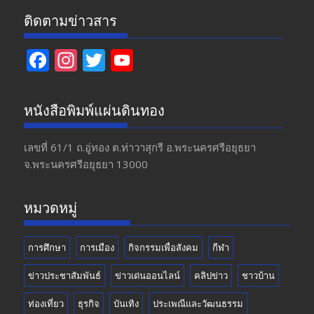
ติดตามข่าวสาร
F
In
T
Y
ac
st
w
o
e
a
itt
u
หนังสือพิมพ์แผ่นดินทอง
b
gr
er
T
o
a
u
เลขที่ 61/1 ถ.อู่ทอง​ ต.​ท่าวาสุกรี​ อ.พระนครศรีอยุธยา​
จ.พระนครศรีอยุธยา 13000
o
m
b
k
e
หมวดหมู่
การศึกษา
การเมือง
กิจกรรมเพื่อสังคม
กีฬา
ข่าวประชาสัมพันธ์
ข่าวเด่นออนไลน์
คลิปข่าว
ชาวบ้าน
ท่องเที่ยว
ธุรกิจ
บันเทิง
ประเพณีและวัฒนธรรม