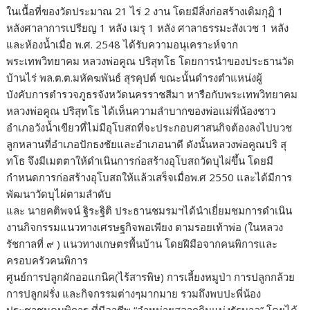
ในเนื้อที่ของวัดประมาณ 21 ไร่ 2 งาน โดยมีสิ่งก่อสร้างเดิมกุฏิ 1
หลังศาลาการเปรียญ 1 หลัง เมรุ 1 หลัง ศาลาธรรมะสังเวช 1 หลัง
และห้องน้ำเมื่อ พ.ศ. 2548 ได้รับความอนุเคราะห์จาก
พระเทพวิทยาคม หลวงพ่อคูณ ปริสุทโธ โดยการนำของประธานวัด
บ้านไร่ พล.ต.ต.มหัคฆพันธ์ สุรคุปต์ ขณะนั้นดำรงตำแหน่งผู้
บังคับการตำรวจภูธรจังหวัดนครราชสีมา หารือกับพระเทพวิทยาคม
หลวงพ่อคูณ ปริสุทโธ ได้เห็นความลำบากของพ่อแม่พี่น้องชาว
อำเภอวังน้ำเขียวที่ไม่มีอุโบสถที่จะประกอบศาสนกิจต้องลงไปบวช
ลูกหลานที่อำเภอปักธงชัยและอำเภอนาดี ดังนั้นหลวงพ่อคูณปริ สุ
ทโธ จึงมีเมตตาให้ดำเนินการก่อสร้างอุโบสถวัดบุไผ่ขึ้น โดยมี
กำหนดการก่อสร้างอุโบสถให้แล้วเสร็จเมื่อพ.ศ 2550 และได้มีการ
พัฒนาวัดบุไผ่ตามลำดับ
และ นายคติพจน์ ฐิระฐิติ ประธานชมรมฯได้นำเยี่ยมชมการดำเนิน
งานกิจกรรมแนวทางเศรษฐกิจพอเพียง ตามรอยเท้าพ่อ (ในหลวง
รัชกาลที่ ๙ ) แนวทางเกษตรพื้นบ้าน โดยฝีมือจากคนพิการและ
ครอบครัวคนพิการ
ศูนย์การปลูกผักออแกนิค(ไร้สารพิษ) การเลี้ยงหมูป่า การปลูกกล้วย
การปลูกฝรั่ง และกิจกรรมต่างๆมากมาย รวมถึงพบปะพี่น้อง