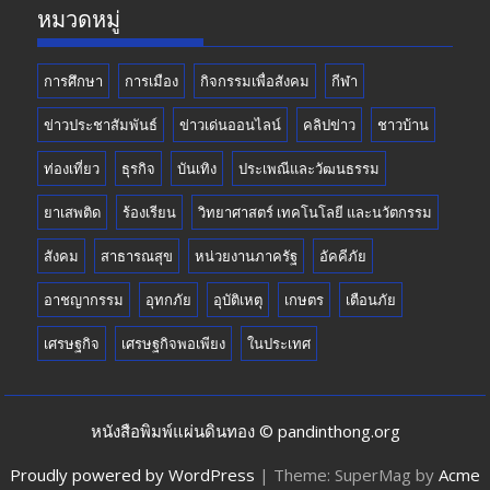
หมวดหมู่
การศึกษา
การเมือง
กิจกรรมเพื่อสังคม
กีฬา
ข่าวประชาสัมพันธ์
ข่าวเด่นออนไลน์
คลิปข่าว
ชาวบ้าน
ท่องเที่ยว
ธุรกิจ
บันเทิง
ประเพณีและวัฒนธรรม
ยาเสพติด
ร้องเรียน
วิทยาศาสตร์ เทคโนโลยี และนวัตกรรม
สังคม
สาธารณสุข
หน่วยงานภาครัฐ
อัคคีภัย
อาชญากรรม
อุทกภัย
อุบัติเหตุ
เกษตร
เตือนภัย
เศรษฐกิจ
เศรษฐกิจพอเพียง
ในประเทศ
หนังสือพิมพ์แผ่นดินทอง © pandinthong.org
Proudly powered by WordPress
|
Theme: SuperMag by
Acme