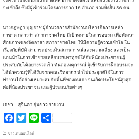
จังหวัด เบื้องต้นก่อนที่ทางเหล่ากาชาดจังหวัดและหน่วยงานราชการ
จะเข้าถึง ซึ่งมีผู้เข้าร่วมโครงการจาก 16 อำเภอ รวมทั้งสิ้น 86 คน
นางกฏษฏา บุญราช ผู้อำนวยการสำนักงานบริหารกิจการเหล่า
กาชาด กล่าวว่า สภากาชาดไทย มีเป้าหมายในการอบรม เพื่อพัฒนา
ศักยภาพของจิตอาสา สภากาชาดไทย ให้มีความรู้ความเข้าใจ ใน
เรื่องภัยพิบัติ สามารถประเมินสถานการณ์และความเสี่ยง และเป็น
แกนนำในการเข้าช่วยเหลือบรรเทาทุกข์ให้กับพี่น้องประชาชนผู้
ประสบภัยได้อย่างรวดเร็ว ทันต่อเหตุการณ์ ผู้เข้ารับการฝึกอบรมจะ
ได้นำความรู้ที่ได้รับจากคณะวิทยากร นำไปประยุกต์ใช้ในการ
ทำงานได้อย่างเหมาะสมกับพื้นที่ของตนเอง จนเกิดประโยชน์สูงสุด
ต่อพี่น้องประชาชน และผู้ประสบภัยต่างๆ
เดชา – สุจินดา อุ่นขาว รายงาน
F
T
Li
S
ac
w
n
h
ข่าวเด่นออนไลน์
e
itt
e
ar