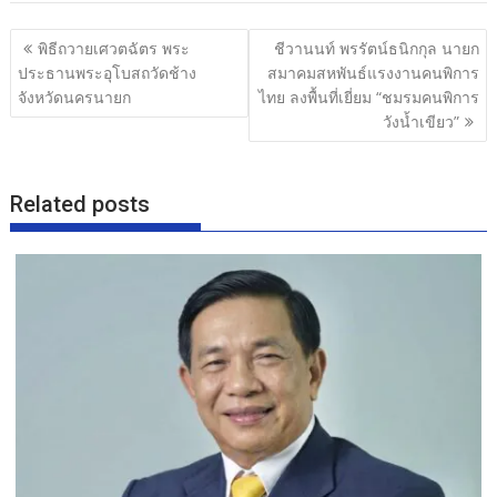
b
er
e
แนะแนว
พิธีถวายเศวตฉัตร พระ
ชีวานนท์ พรรัตน์ธนิกกุล นายก
o
เรื่อง
ประธานพระอุโบสถวัดช้าง
สมาคมสหพันธ์แรงงานคนพิการ
o
จังหวัดนครนายก
ไทย ลงพื้นที่เยี่ยม “ชมรมคนพิการ
วังน้ำเขียว”
k
Related posts