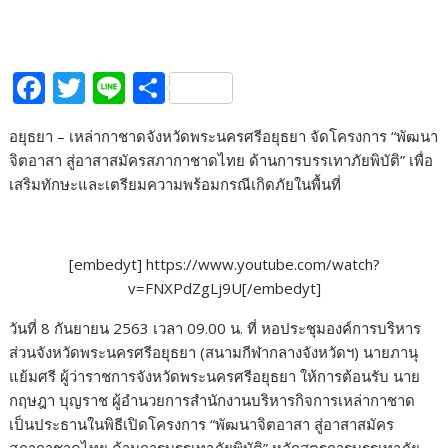
F
T
Li
S
ac
w
n
h
อยุธยา – เหล่ากาชาดจังหวัดพระนครศรีอยุธยา จัดโครงการ “พัฒนา
e
itt
e
ar
จิตอาสา สู่อาสาสมัครสภากาชาดไทย ด้านการบรรเทาภัยพิบัติ” เพื่อ
b
er
e
เสริมทักษะและเตรียมความพร้อมกรณีเกิดภัยในพื้นที่
o
o
[embedyt] https://www.youtube.com/watch?
k
v=FNXPdZgLj9U[/embedyt]
วันที่ 8 กันยายน 2563 เวลา 09.00 น. ที่ หอประชุมองค์การบริหาร
ส่วนจังหวัดพระนครศรีอยุธยา (สนามกีฬากลางจังหวัดฯ) นายภานุ
แย้มศรี ผู้ว่าราชการจังหวัดพระนครศรีอยุธยา ให้การต้อนรับ นาย
กฤษฎา บุญราช ผู้อำนวยการสำนักงานบริหารกิจการเหล่ากาชาด
เป็นประธานในพิธีเปิดโครงการ “พัฒนาจิตอาสา สู่อาสาสมัคร