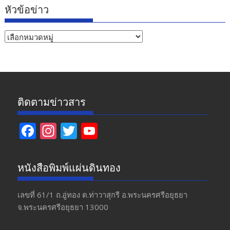
หัวข้อข่าว
หัวข้อ
ข่าว
ติดตามข่าวสาร
F
In
T
Y
ac
st
w
o
e
a
itt
u
หนังสือพิมพ์แผ่นดินทอง
b
gr
er
T
o
a
u
เลขที่ 61/1 ถ.อู่ทอง​ ต.​ท่าวาสุกรี​ อ.พระนครศรีอยุธยา​
จ.พระนครศรีอยุธยา 13000
o
m
b
k
e