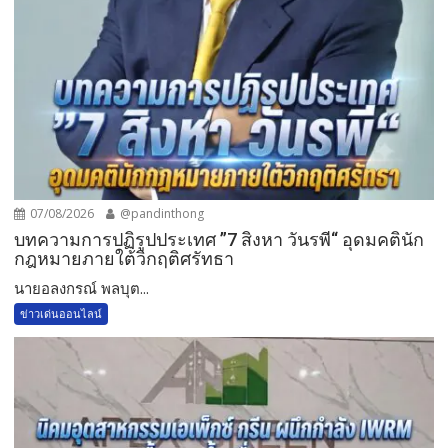
07/08/2026
@pandinthong
บทความการปฏิรูปประเทศ ”7 สิงหา วันรพี“ อุดมคตินัก
กฎหมายภายใต้วิกฤติศรัทธา
นายอลงกรณ์ พลบุต...
ข่าวเด่นออนไลน์